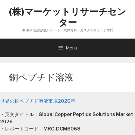
コ
(株)マーケットリサーチセン
ン
テ
ター
ン
❖ 市場/産業調査レポート・業界資料・カスタムリサーチ専門
ツ
へ
ス
Menu
キ
ッ
プ
銅ペプチド溶液
世界の銅ペプチド溶液市場2026年
・英文タイトル：Global Copper Peptide Solutions Market
2026
・レポートコード：MRC-DCM6068