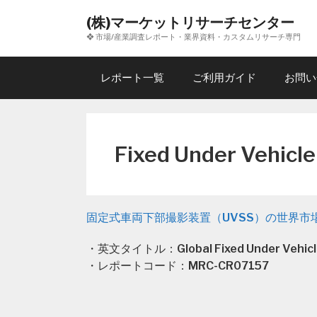
コ
(株)マーケットリサーチセンター
ン
❖ 市場/産業調査レポート・業界資料・カスタムリサーチ専門
テ
ン
ツ
レポート一覧
ご利用ガイド
お問い
へ
ス
キ
ッ
Fixed Under Vehicle
プ
固定式車両下部撮影装置（UVSS）の世界市場
・英文タイトル：Global Fixed Under Vehicle 
・レポートコード：MRC-CR07157