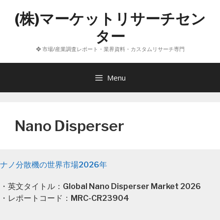
コ
(株)マーケットリサーチセン
ン
テ
ター
ン
❖ 市場/産業調査レポート・業界資料・カスタムリサーチ専門
ツ
へ
ス
Menu
キ
ッ
プ
Nano Disperser
ナノ分散機の世界市場2026年
・英文タイトル：Global Nano Disperser Market 2026
・レポートコード：MRC-CR23904