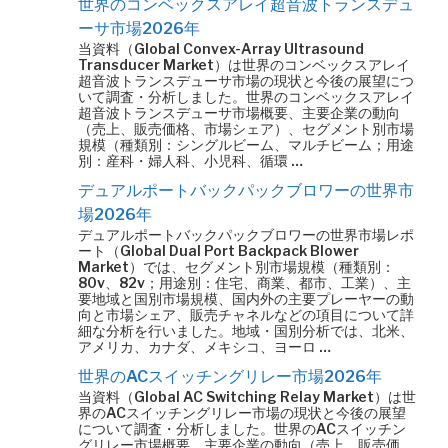
世界のコンベックスアレイ超音波トランスデュ
ーサ市場2026年
当資料（Global Convex-Array Ultrasound
Transducer Market）は世界のコンベックスアレイ
超音波トランスデューサ市場の現状と今後の展望につ
いて調査・分析しました。世界のコンベックスアレイ
超音波トランスデューサ市場概要、主要企業の動向
（売上、販売価格、市場シェア）、セグメント別市場
規模（種類別：シングルビーム、マルチビーム；用途
別：産科・婦人科、小児科、循環 …
デュアルポートバックパックブロワーの世界市
場2026年
デュアルポートバックパックブロワーの世界市場レポ
ート（Global Dual Port Backpack Blower
Market）では、セグメント別市場規模（種類別：
80v、82v；用途別：住宅、商業、都市、工業）、主
要地域と国別市場規模、国内外の主要プレーヤーの動
向と市場シェア、販売チャネルなどの項目について詳
細な分析を行いました。地域・国別分析では、北米、
アメリカ、カナダ、メキシコ、ヨーロ …
世界のACスイッチングリレー市場2026年
当資料（Global AC Switching Relay Market）は世
界のACスイッチングリレー市場の現状と今後の展望
について調査・分析しました。世界のACスイッチン
グリレー市場概要、主要企業の動向（売上、販売価