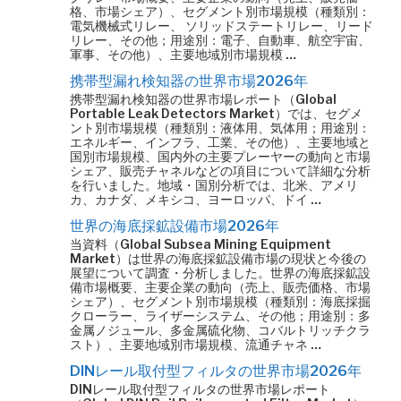
格、市場シェア）、セグメント別市場規模（種類別：
電気機械式リレー、 ソリッドステートリレー、リード
リレー、その他；用途別：電子、自動車、航空宇宙、
軍事、その他）、主要地域別市場規模 …
携帯型漏れ検知器の世界市場2026年
携帯型漏れ検知器の世界市場レポート（Global
Portable Leak Detectors Market）では、セグメ
ント別市場規模（種類別：液体用、気体用；用途別：
エネルギー、インフラ、工業、その他）、主要地域と
国別市場規模、国内外の主要プレーヤーの動向と市場
シェア、販売チャネルなどの項目について詳細な分析
を行いました。地域・国別分析では、北米、アメリ
カ、カナダ、メキシコ、ヨーロッパ、ドイ …
世界の海底採鉱設備市場2026年
当資料（Global Subsea Mining Equipment
Market）は世界の海底採鉱設備市場の現状と今後の
展望について調査・分析しました。世界の海底採鉱設
備市場概要、主要企業の動向（売上、販売価格、市場
シェア）、セグメント別市場規模（種類別：海底採掘
クローラー、ライザーシステム、その他；用途別：多
金属ノジュール、多金属硫化物、コバルトリッチクラ
スト）、主要地域別市場規模、流通チャネ …
DINレール取付型フィルタの世界市場2026年
DINレール取付型フィルタの世界市場レポート