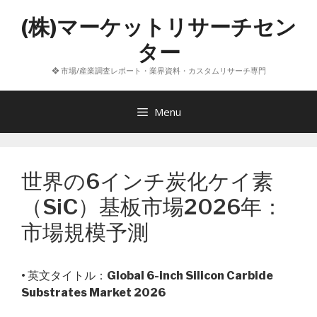
コ
(株)マーケットリサーチセン
ン
テ
ター
ン
❖ 市場/産業調査レポート・業界資料・カスタムリサーチ専門
ツ
へ
ス
Menu
キ
ッ
プ
世界の6インチ炭化ケイ素
（SiC）基板市場2026年：
市場規模予測
• 英文タイトル：
Global 6-inch Silicon Carbide
Substrates Market 2026