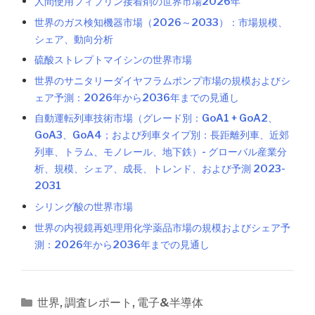
人間使用フィブリン接着剤の世界市場2026年
世界のガス検知機器市場（2026～2033）：市場規模、
シェア、動向分析
硫酸ストレプトマイシンの世界市場
世界のサニタリーダイヤフラムポンプ市場の規模およびシ
ェア予測：2026年から2036年までの見通し
自動運転列車技術市場（グレード別：GoA1 + GoA2、
GoA3、GoA4；および列車タイプ別：長距離列車、近郊
列車、トラム、モノレール、地下鉄）- グローバル産業分
析、規模、シェア、成長、トレンド、および予測 2023-
2031
シリング酸の世界市場
世界の内視鏡再処理用化学薬品市場の規模およびシェア予
測：2026年から2036年までの見通し
カ
世界
,
調査レポート
,
電子&半導体