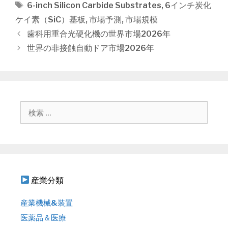
テ
タ
6-inch Silicon Carbide Substrates
,
6インチ炭化
ゴ
グ
ケイ素（SiC）基板
,
市場予測
,
市場規模
リ
投
歯科用重合光硬化機の世界市場2026年
ー
稿
世界の非接触自動ドア市場2026年
ナ
ビ
ゲ
ー
シ
検
ョ
索
ン
:
産業分類
産業機械&装置
医薬品＆医療