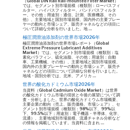
（Global DIN Rail Rail-mounted Filter Market）
では、セグメント別市場規模（種類別：ローパスフィ
ルター、ハイパスフィルター、バンドパスフィルタ
ー、その他；用途別：通信、計測、医療機器、その
他）、主要地域と国別市場規模、国内外の主要プレー
ヤーの動向と市場シェア、販売チャネルなどの項目に
ついて詳細な分析を行いました。地 …
極圧潤滑油添加剤の世界市場2026年
極圧潤滑油添加剤の世界市場レポート（Global
Extreme Pressure Lubricant Additives
Market）では、セグメント別市場規模（種類別：塩
素化パラフィン、硫化油脂、その他；用途別：自動
車、工業機械、その他）、主要地域と国別市場規模、
国内外の主要プレーヤーの動向と市場シェア、販売チ
ャネルなどの項目について詳細な分析を行いました。
地域・国別分析では、北米、アメリカ …
世界の酸化カドミウム市場2026年
当資料（Global Cadmium Oxide Market）は世界
の酸化カドミウム市場の現状と今後の展望について調
査・分析しました。世界の酸化カドミウム市場概要、
主要企業の動向（売上、販売価格、市場シェア）、セ
グメント別市場規模（種類別：98%以下、99%以
下、99.5%以下；用途別：電子機器・半導体、化学、
流通）、主要地域別市場規模、流通チャネル分析など
の情報を掲載しています。当資料に含まれ …