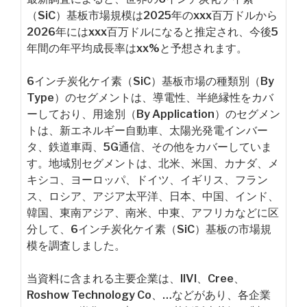
（SiC）基板市場規模は2025年のxxx百万ドルから
2026年にはxxx百万ドルになると推定され、今後5
年間の年平均成長率はxx%と予想されます。
6インチ炭化ケイ素（SiC）基板市場の種類別（By
Type）のセグメントは、導電性、半絶縁性をカバ
ーしており、用途別（By Application）のセグメン
トは、新エネルギー自動車、太陽光発電インバー
タ、鉄道車両、5G通信、その他をカバーしていま
す。地域別セグメントは、北米、米国、カナダ、メ
キシコ、ヨーロッパ、ドイツ、イギリス、フラン
ス、ロシア、アジア太平洋、日本、中国、インド、
韓国、東南アジア、南米、中東、アフリカなどに区
分して、6インチ炭化ケイ素（SiC）基板の市場規
模を調査しました。
当資料に含まれる主要企業は、IIVI、Cree、
Roshow Technology Co、…などがあり、各企業