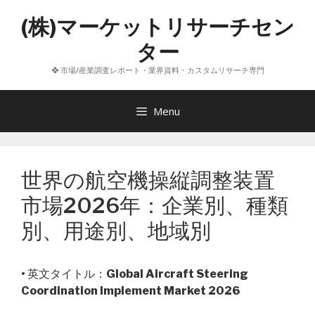
コ
(株)マーケットリサーチセン
ン
テ
ター
ン
❖ 市場/産業調査レポート・業界資料・カスタムリサーチ専門
ツ
へ
ス
Menu
キ
ッ
プ
世界の航空機操縦調整装置
市場2026年：企業別、種類
別、用途別、地域別
• 英文タイトル：
Global Aircraft Steering
Coordination Implement Market 2026