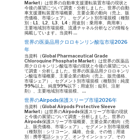
Market）は世界の自動車支援運転装置市場の現状と
今後の展望について調査・分析しました。世界の自動
車支援運転装置市場概要、主要企業の動向（売上、販
売価格、市場シェア）、セグメント別市場規模（種類
別：L1、L2、L3、L4；用途別：乗用車、商用車）、
主要地域別市場規模、流通チャネル分析などの情報を
掲載しています。当資料 …
世界の医薬品用クロロキンリン酸塩市場2026
年
当資料（Global Pharmaceutical Grade
Chloroquine Phosphate Market）は世界の医薬品
用クロロキンリン酸塩市場の現状と今後の展望につい
て調査・分析しました。世界の医薬品用クロロキンリ
ン酸塩市場概要、主要企業の動向（売上、販売価格、
市場シェア）、セグメント別市場規模（種類別：純度
99%以上、純度99%以下；用途別：錠剤、注射
剤）、主要地域別市場規模、 …
世界のAirpods保護スリーブ市場2026年
当資料（Global Airpods Protective Sleeve
Market）は世界のAirpods保護スリーブ市場の現状
と今後の展望について調査・分析しました。世界の
Airpods保護スリーブ市場概要、主要企業の動向（売
上、販売価格、市場シェア）、セグメント別市場規模
（種類別：シリコーン、繊維、合金、その他；用途
別：携帯電話ショップ、オンラインショップ、その