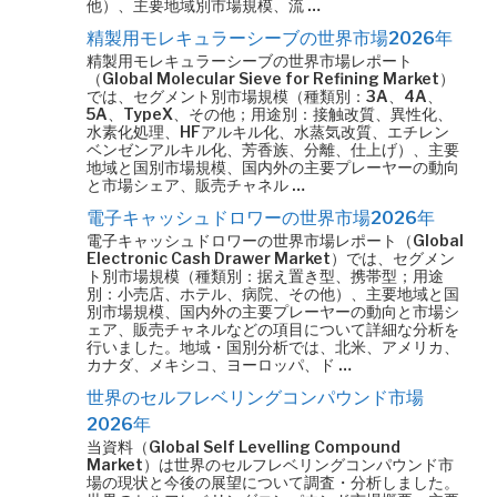
他）、主要地域別市場規模、流 …
精製用モレキュラーシーブの世界市場2026年
精製用モレキュラーシーブの世界市場レポート
（Global Molecular Sieve for Refining Market）
では、セグメント別市場規模（種類別：3A、4A、
5A、TypeX、その他；用途別：接触改質、異性化、
水素化処理、HFアルキル化、水蒸気改質、エチレン
ベンゼンアルキル化、芳香族、分離、仕上げ）、主要
地域と国別市場規模、国内外の主要プレーヤーの動向
と市場シェア、販売チャネル …
電子キャッシュドロワーの世界市場2026年
電子キャッシュドロワーの世界市場レポート（Global
Electronic Cash Drawer Market）では、セグメン
ト別市場規模（種類別：据え置き型、携帯型；用途
別：小売店、ホテル、病院、その他）、主要地域と国
別市場規模、国内外の主要プレーヤーの動向と市場シ
ェア、販売チャネルなどの項目について詳細な分析を
行いました。地域・国別分析では、北米、アメリカ、
カナダ、メキシコ、ヨーロッパ、ド …
世界のセルフレベリングコンパウンド市場
2026年
当資料（Global Self Levelling Compound
Market）は世界のセルフレベリングコンパウンド市
場の現状と今後の展望について調査・分析しました。