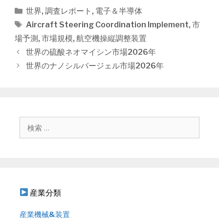
カ
世界
,
調査レポート
,
電子＆半導体
テ
タ
Aircraft Steering Coordination Implement
,
市
ゴ
グ
場予測
,
市場規模
,
航空機操縦調整装置
リ
投
世界の硫酸ネオマイシン市場2026年
ー
稿
世界のナノシルバージェル市場2026年
ナ
ビ
ゲ
ー
シ
検
ョ
索
ン
:
産業分類
産業機械&装置