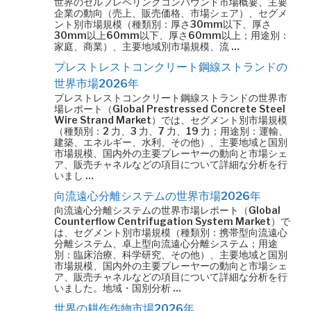
世界のセルフレベリングコンパウンド市場概要、主要
企業の動向（売上、販売価格、市場シェア）、セグメ
ント別市場規模（種類別：厚さ30mm以下、厚さ
30mm以上60mm以下、厚さ60mm以上；用途別：
家庭、商業）、主要地域別市場規模、流 …
プレストレストコンクリート鋼線ストランドの
世界市場2026年
プレストレストコンクリート鋼線ストランドの世界市
場レポート（Global Prestressed Concrete Steel
Wire Strand Market）では、セグメント別市場規模
（種類別：2 力、3 力、7 力、19 力；用途別：運輸、
建築、エネルギー、水利、その他）、主要地域と国別
市場規模、国内外の主要プレーヤーの動向と市場シェ
ア、販売チャネルなどの項目について詳細な分析を行
いまし …
向流遠心分離システムの世界市場2026年
向流遠心分離システムの世界市場レポート（Global
Counterflow Centrifugation System Market）で
は、セグメント別市場規模（種類別：携帯型向流遠心
分離システム、卓上型向流遠心分離システム；用途
別：臨床治療、科学研究、その他）、主要地域と国別
市場規模、国内外の主要プレーヤーの動向と市場シェ
ア、販売チャネルなどの項目について詳細な分析を行
いました。地域・国別分析 …
世界の耕作作物市場2026年