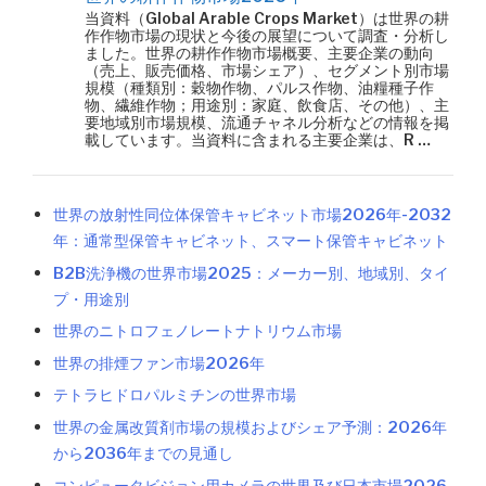
当資料（Global Arable Crops Market）は世界の耕
作作物市場の現状と今後の展望について調査・分析し
ました。世界の耕作作物市場概要、主要企業の動向
（売上、販売価格、市場シェア）、セグメント別市場
規模（種類別：穀物作物、パルス作物、油糧種子作
物、繊維作物；用途別：家庭、飲食店、その他）、主
要地域別市場規模、流通チャネル分析などの情報を掲
載しています。当資料に含まれる主要企業は、R …
世界の放射性同位体保管キャビネット市場2026年-2032
年：通常型保管キャビネット、スマート保管キャビネット
B2B洗浄機の世界市場2025：メーカー別、地域別、タイ
プ・用途別
世界のニトロフェノレートナトリウム市場
世界の排煙ファン市場2026年
テトラヒドロパルミチンの世界市場
世界の金属改質剤市場の規模およびシェア予測：2026年
から2036年までの見通し
コンピュータビジョン用カメラの世界及び日本市場2026