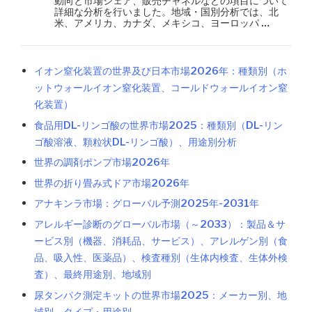
動向と市場シェア、販売チャネルなどの項目について
詳細な分析を行いました。地域・国別分析では、北
米、アメリカ、カナダ、メキシコ、ヨーロッパ …
イオン窒化装置の世界及び日本市場2026年：種類別（ホ
ットウォールイオン窒化装置、コールドウォールイオン窒
化装置）
食品用DL-リンゴ酸の世界市場2025：種類別（DL-リン
ゴ酸溶液、顆粒状DL-リンゴ酸）、用途別分析
世界の調剤ポンプ市場2026年
世界の折り畳み式ドア市場2026年
アナキンラ市場：グローバル予測2025年-2031年
アレルギー診断のグローバル市場（～2033）：製品＆サ
ービス別（機器、消耗品、サービス）、アレルゲン別（食
品、吸入性、医薬品）、検査種別（生体内検査、生体外検
査）、最終用途別、地域別
尿タンパク測定キットの世界市場2025：メーカー別、地
域別、タイプ・用途別