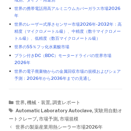
世界の携帯電話用高アルミニウムカバーガラス市場2026
年
世界のレーザー式厚さセンサー市場2026年-2032年：高
精度（マイクロメートル級）、中精度（数十マイクロメー
トル級）、低精度（数百マイクロメートル級）
世界の55％フッ化水素酸市場
ブラシ付きDC（BDC）モータードライバの世界市場
2026年
世界の電子廃棄物からの金属回収市場の規模およびシェア
予測：2026年から2036年までの見通し
カ
世界
,
機械・装置
,
調査レポート
テ
タ
Automatic Laboratory Autoclave
,
実験用自動オ
ゴ
グ
ートクレーブ
,
市場予測
,
市場規模
リ
投
世界の製薬産業用熱シーラー市場2026年
ー