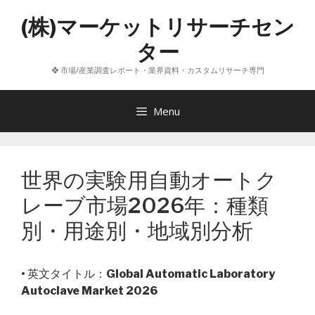
コ
(株)マーケットリサーチセン
ン
テ
ター
ン
❖ 市場/産業調査レポート・業界資料・カスタムリサーチ専門
ツ
へ
ス
Menu
キ
ッ
プ
世界の実験用自動オートク
レーブ市場2026年：種類
別・用途別・地域別分析
• 英文タイトル：
Global Automatic Laboratory
Autoclave Market 2026