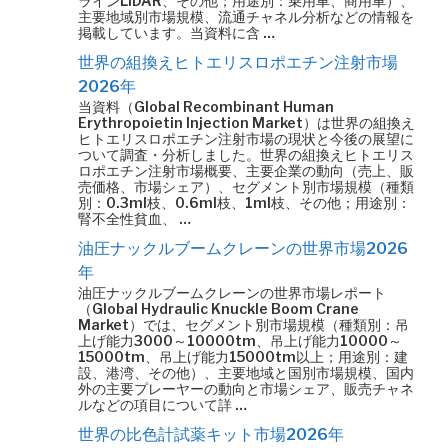
ラインLiDAR、その他；用途別：乗用車、商用車）、
主要地域別市場規模、流通チャネル分析などの情報を
掲載しています。当資料に含 …
世界の組換えヒトエリスロポエチン注射市場
2026年
当資料（Global Recombinant Human
Erythropoietin Injection Market）は世界の組換え
ヒトエリスロポエチン注射市場の現状と今後の展望に
ついて調査・分析しました。世界の組換えヒトエリス
ロポエチン注射市場概要、主要企業の動向（売上、販
売価格、市場シェア）、セグメント別市場規模（種類
別：0.3ml枝、0.6ml枝、1ml枝、その他；用途別：
腎不全性貧血、 …
油圧ナックルブームクレーンの世界市場2026
年
油圧ナックルブームクレーンの世界市場レポート
（Global Hydraulic Knuckle Boom Crane
Market）では、セグメント別市場規模（種類別：吊
上げ能力3000～10000tm、吊上げ能力10000～
15000tm、吊上げ能力15000tm以上；用途別：建
設、港湾、その他）、主要地域と国別市場規模、国内
外の主要プレーヤーの動向と市場シェア、販売チャネ
ルなどの項目について詳 …
世界の比色計試薬キット市場2026年