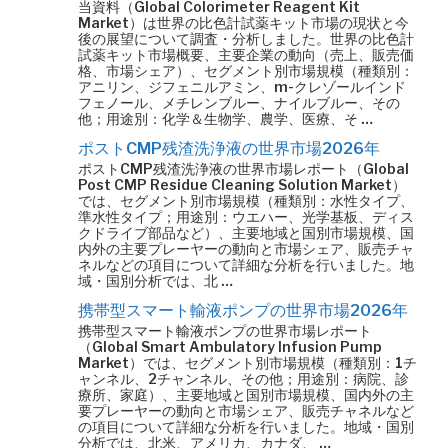
当資料（Global Colorimeter Reagent Kit
Market）は世界の比色計試薬キット市場の現状と今
後の展望について調査・分析しました。世界の比色計
試薬キット市場概要、主要企業の動向（売上、販売価
格、市場シェア）、セグメント別市場規模（種類別：
アニリン、ジフェニルアミン、m-クレゾールインド
フェノール、メチレンブルー、ナイルブルー、その
他；用途別：化学＆生物学、農学、医療、そ …
ポストCMP残渣洗浄液の世界市場2026年
ポストCMP残渣洗浄液の世界市場レポート（Global
Post CMP Residue Cleaning Solution Market）
では、セグメント別市場規模（種類別：水性タイプ、
準水性タイプ；用途別：ウエハー、光学基板、ディス
クドライブ部品など）、主要地域と国別市場規模、国
内外の主要プレーヤーの動向と市場シェア、販売チャ
ネルなどの項目について詳細な分析を行いました。地
域・国別分析では、北 …
携帯型スマート輸液ポンプの世界市場2026年
携帯型スマート輸液ポンプの世界市場レポート
（Global Smart Ambulatory Infusion Pump
Market）では、セグメント別市場規模（種類別：1チ
ャンネル、2チャンネル、その他；用途別：病院、診
療所、家庭）、主要地域と国別市場規模、国内外の主
要プレーヤーの動向と市場シェア、販売チャネルなど
の項目について詳細な分析を行いました。地域・国別
分析では、北米、アメリカ、カナダ、 …