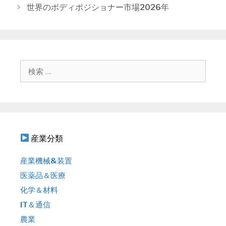
稿
世界のボディポジショナー市場2026年
ナ
ビ
ゲ
ー
シ
検
ョ
索
ン
:
産業分類
産業機械&装置
医薬品＆医療
化学＆材料
IT＆通信
農業