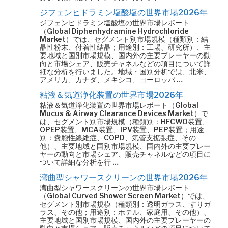
ジフェンヒドラミン塩酸塩の世界市場2026年
ジフェンヒドラミン塩酸塩の世界市場レポート
（Global Diphenhydramine Hydrochloride
Market）では、セグメント別市場規模（種類別：結
晶性粉末、付着性結晶；用途別：工場、研究所）、主
要地域と国別市場規模、国内外の主要プレーヤーの動
向と市場シェア、販売チャネルなどの項目について詳
細な分析を行いました。地域・国別分析では、北米、
アメリカ、カナダ、メキシコ、ヨーロッパ …
粘液＆気道浄化装置の世界市場2026年
粘液＆気道浄化装置の世界市場レポート（Global
Mucus & Airway Clearance Devices Market）で
は、セグメント別市場規模（種類別：HFCWO装置、
OPEP装置、MCA装置、IPV装置、PEP装置；用途
別：嚢胞性線維症、COPD、気管支拡張症、その
他）、主要地域と国別市場規模、国内外の主要プレー
ヤーの動向と市場シェア、販売チャネルなどの項目に
ついて詳細な分析を行 …
湾曲型シャワースクリーンの世界市場2026年
湾曲型シャワースクリーンの世界市場レポート
（Global Curved Shower Screen Market）では、
セグメント別市場規模（種類別：透明ガラス、すりガ
ラス、その他；用途別：ホテル、家庭用、その他）、
主要地域と国別市場規模、国内外の主要プレーヤーの