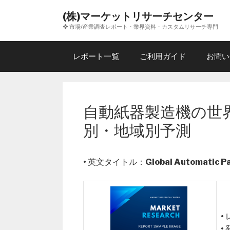
コ
(株)マーケットリサーチセンター
ン
❖ 市場/産業調査レポート・業界資料・カスタムリサーチ専門
テ
ン
ツ
レポート一覧
ご利用ガイド
お問い
へ
ス
キ
ッ
自動紙器製造機の世界
プ
別・地域別予測
• 英文タイトル：
Global Automatic P
•
•