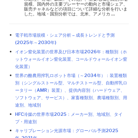
規模、国内外の主要プレーヤーの動向と市場シェア、
販売チャネルなどの項目について詳細な分析を行いま
した。地域・国別分析では、北米、アメリカ …
電子戦市場規模・シェア分析 – 成長トレンドと予測
(2025年～2030年)
イオン窒化装置の世界及び日本市場2026年：種類別（ホ
ットウォールイオン窒化装置、コールドウォールイオン窒
化装置）
世界の酪農用搾乳ロボット市場（～2034年）：装置種類
別（シングルストール型、マルチストール型、自動搾乳ロ
ータリー（AMR）装置）、提供内容別（ハードウェア、
ソフトウェア、サービス）、家畜種類別、農場種類別、用
途別、地域別
HFC冷媒の世界市場2025：メーカー別、地域別、タイ
プ・用途別
キャリブレーション光源市場：グローバル予測2025