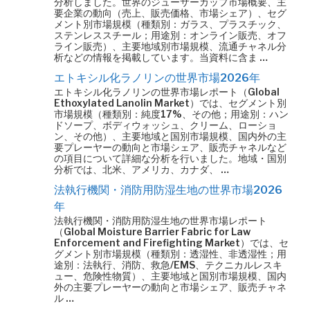
分析しました。世界のジューサーカップ市場概要、主
要企業の動向（売上、販売価格、市場シェア）、セグ
メント別市場規模（種類別：ガラス、プラスチック、
ステンレススチール；用途別：オンライン販売、オフ
ライン販売）、主要地域別市場規模、流通チャネル分
析などの情報を掲載しています。当資料に含ま …
エトキシル化ラノリンの世界市場2026年
エトキシル化ラノリンの世界市場レポート（Global
Ethoxylated Lanolin Market）では、セグメント別
市場規模（種類別：純度17%、その他；用途別：ハン
ドソープ、ボディウォッシュ、クリーム、ローショ
ン、その他）、主要地域と国別市場規模、国内外の主
要プレーヤーの動向と市場シェア、販売チャネルなど
の項目について詳細な分析を行いました。地域・国別
分析では、北米、アメリカ、カナダ、 …
法執行機関・消防用防湿生地の世界市場2026
年
法執行機関・消防用防湿生地の世界市場レポート
（Global Moisture Barrier Fabric for Law
Enforcement and Firefighting Market）では、セ
グメント別市場規模（種類別：透湿性、非透湿性；用
途別：法執行、消防、救急/EMS、テクニカルレスキ
ュー、危険性物質）、主要地域と国別市場規模、国内
外の主要プレーヤーの動向と市場シェア、販売チャネ
ル …