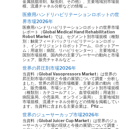
金属脱脂溶剤、駆虫剤、その他）、主要地域別市場規
模、流通チャネル分析などの情報 …
医療用ハンドリハビリテーションロボットの世
界市場2026年
医療用ハンドリハビリテーションロボットの世界市場
レポート（Global Medical Hand Rehabilitation
Robot Market）では、セグメント別市場規模（種類
別：触覚フィードバックリハビリテーションロボッ
ト、インテリジェントロボットアーム、ロボットアー
ム；用途別：病院、リハビリセンター）、主要地域と
国別市場規模、国内外の主要プレーヤーの動向と市場
シェア、販売チャネルなど …
世界の昇圧剤市場2026年
当資料（Global Vasopressors Market）は世界の
昇圧剤市場の現状と今後の展望について調査・分析し
ました。世界の昇圧剤市場概要、主要企業の動向（売
上、販売価格、市場シェア）、セグメント別市場規模
（種類別：カテコールアミン、血管収縮剤；用途別：
病院薬局、小売薬局、オンライン薬局）、主要地域別
市場規模、流通チャネル分析などの情報を掲載してい
ます。当資料に含まれる主要企業は、Pfiz …
世界のジューサーカップ市場2026年
当資料（Global Juicer Cup Market）は世界のジュ
ーサーカップ市場の現状と今後の展望について調査・