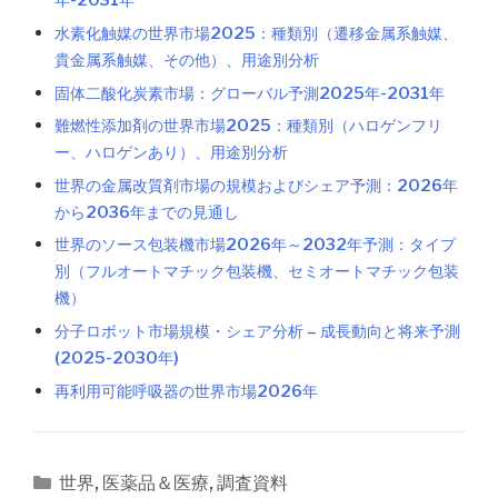
年-2031年
水素化触媒の世界市場2025：種類別（遷移金属系触媒、
貴金属系触媒、その他）、用途別分析
固体二酸化炭素市場：グローバル予測2025年-2031年
難燃性添加剤の世界市場2025：種類別（ハロゲンフリ
ー、ハロゲンあり）、用途別分析
世界の金属改質剤市場の規模およびシェア予測：2026年
から2036年までの見通し
世界のソース包装機市場2026年～2032年予測：タイプ
別（フルオートマチック包装機、セミオートマチック包装
機）
分子ロボット市場規模・シェア分析 – 成長動向と将来予測
(2025-2030年)
再利用可能呼吸器の世界市場2026年
カ
世界
,
医薬品＆医療
,
調査資料