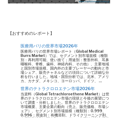
【おすすめのレポート】
医療用バリの世界市場2026年
医療用バリの世界市場レポート（Global Medical
Burrs Market）では、セグメント別市場規模（種類
別：再利用可能、使い捨て；用途別：整形外科、耳鼻
咽喉科、脊椎、歯科、神経内科、その他）、主要地域
と国別市場規模、国内外の主要プレーヤーの動向と市
場シェア、販売チャネルなどの項目について詳細な分
析を行いました。地域・国別分析では、北米、アメリ
カ、カナダ、メキシコ、ヨーロッパ、ドイツ、 …
世界のテトラクロロエテン市場2026年
当資料（Global Tetrachloroethene Market）は世
界のテトラクロロエテン市場の現状と今後の展望につ
いて調査・分析しました。世界のテトラクロロエテン
市場概要、主要企業の動向（売上、販売価格、市場シ
ェア）、セグメント別市場規模（種類別：0.999、
0.996；用途別：有機溶剤、ドライクリーニング剤、