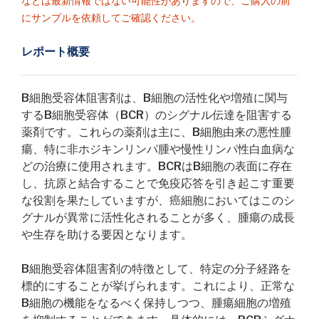
などは最新情報ではない可能性がありますので、ご購入の前
にサンプルを依頼してご確認ください。
レポート概要
B細胞受容体阻害剤は、B細胞の活性化や増殖に関与
するB細胞受容体（BCR）のシグナル伝達を阻害する
薬剤です。これらの薬剤は主に、B細胞由来の悪性腫
瘍、特に非ホジキンリンパ腫や慢性リンパ性白血病な
どの治療に使用されます。BCRはB細胞の表面に存在
し、抗原と結合することで免疫応答を引き起こす重要
な役割を果たしていますが、癌細胞においてはこのシ
グナルが異常に活性化されることが多く、腫瘍の成長
や生存を助ける要因となります。
B細胞受容体阻害剤の特徴として、特定の分子経路を
標的にすることが挙げられます。これにより、正常な
B細胞の機能をなるべく保持しつつ、腫瘍細胞の増殖