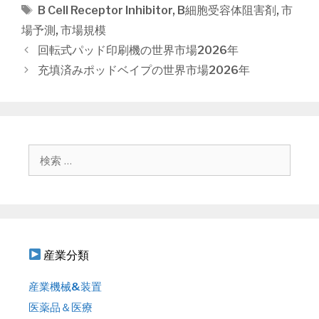
テ
タ
B Cell Receptor Inhibitor
,
B細胞受容体阻害剤
,
市
ゴ
グ
場予測
,
市場規模
リ
投
回転式パッド印刷機の世界市場2026年
ー
稿
充填済みポッドベイプの世界市場2026年
ナ
ビ
ゲ
ー
シ
検
ョ
索
ン
:
産業分類
産業機械&装置
医薬品＆医療