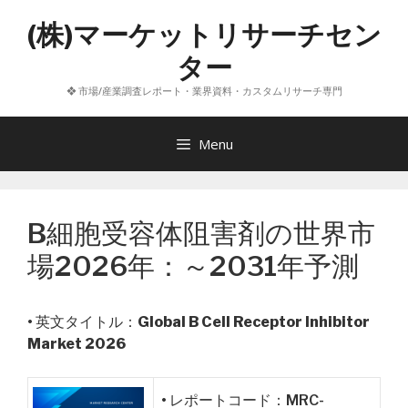
コ
(株)マーケットリサーチセン
ン
テ
ター
ン
❖ 市場/産業調査レポート・業界資料・カスタムリサーチ専門
ツ
へ
ス
Menu
キ
ッ
プ
B細胞受容体阻害剤の世界市
場2026年：～2031年予測
• 英文タイトル：
Global B Cell Receptor Inhibitor
Market 2026
• レポートコード：MRC-