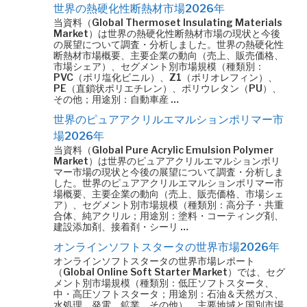
世界の熱硬化性断熱材市場2026年
当資料（Global Thermoset Insulating Materials
Market）は世界の熱硬化性断熱材市場の現状と今後
の展望について調査・分析しました。世界の熱硬化性
断熱材市場概要、主要企業の動向（売上、販売価格、
市場シェア）、セグメント別市場規模（種類別：
PVC（ポリ塩化ビニル）、Z1（ポリオレフィン）、
PE（直鎖状ポリエチレン）、ポリウレタン（PU）、
その他；用途別：自動車産 …
世界のピュアアクリルエマルションポリマー市
場2026年
当資料（Global Pure Acrylic Emulsion Polymer
Market）は世界のピュアアクリルエマルションポリ
マー市場の現状と今後の展望について調査・分析しま
した。世界のピュアアクリルエマルションポリマー市
場概要、主要企業の動向（売上、販売価格、市場シェ
ア）、セグメント別市場規模（種類別：高分子・共重
合体、純アクリル；用途別：塗料・コーティング剤、
建設添加剤、接着剤・シーリ …
オンラインソフトスタータの世界市場2026年
オンラインソフトスタータの世界市場レポート
（Global Online Soft Starter Market）では、セグ
メント別市場規模（種類別：低圧ソフトスタータ、
中・高圧ソフトスタータ；用途別：石油＆天然ガス、
水処理、発電、鉱業、その他）、主要地域と国別市場