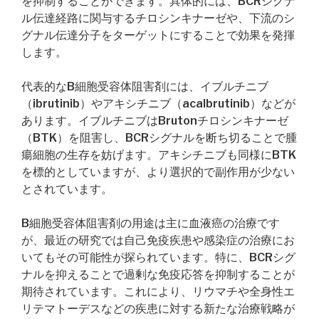
を抑制することができます。具体的には、BCRシグナ
ル伝達経路に関与するチロシンキナーゼや、下流のシ
グナル伝達分子をターゲットにすることで効果を発揮
します。
代表的なB細胞受容体阻害剤には、イブルチニブ
（ibrutinib）やアキシチニブ（acalbrutinib）などが
あります。イブルチニブはBrutonチロシンキナーゼ
（BTK）を阻害し、BCRシグナルを断ち切ることで腫
瘍細胞の生存を妨げます。アキシチニブも同様にBTK
を標的としていますが、より選択的で副作用が少ない
とされています。
B細胞受容体阻害剤の用途は主に血液癌の治療です
が、最近の研究では自己免疫疾患や感染症の治療にお
いてもその可能性が探られています。特に、BCRシグ
ナルを抑えることで過剰な免疫応答を抑制することが
期待されています。これにより、リウマチや全身性エ
リテマトーデスなどの疾患に対する新たな治療戦略が