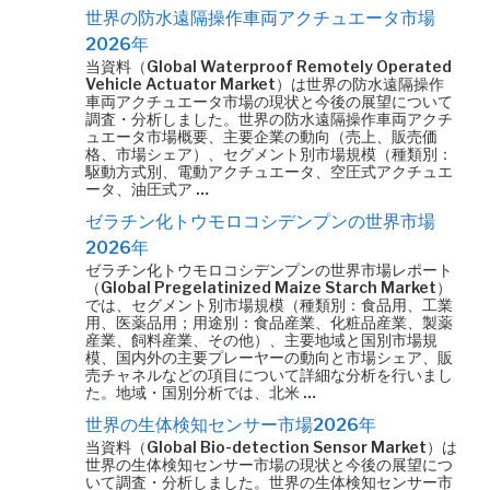
世界の防水遠隔操作車両アクチュエータ市場
2026年
当資料（Global Waterproof Remotely Operated
Vehicle Actuator Market）は世界の防水遠隔操作
車両アクチュエータ市場の現状と今後の展望について
調査・分析しました。世界の防水遠隔操作車両アクチ
ュエータ市場概要、主要企業の動向（売上、販売価
格、市場シェア）、セグメント別市場規模（種類別：
駆動方式別、電動アクチュエータ、空圧式アクチュエ
ータ、油圧式ア …
ゼラチン化トウモロコシデンプンの世界市場
2026年
ゼラチン化トウモロコシデンプンの世界市場レポート
（Global Pregelatinized Maize Starch Market）
では、セグメント別市場規模（種類別：食品用、工業
用、医薬品用；用途別：食品産業、化粧品産業、製薬
産業、飼料産業、その他）、主要地域と国別市場規
模、国内外の主要プレーヤーの動向と市場シェア、販
売チャネルなどの項目について詳細な分析を行いまし
た。地域・国別分析では、北米 …
世界の生体検知センサー市場2026年
当資料（Global Bio-detection Sensor Market）は
世界の生体検知センサー市場の現状と今後の展望につ
いて調査・分析しました。世界の生体検知センサー市