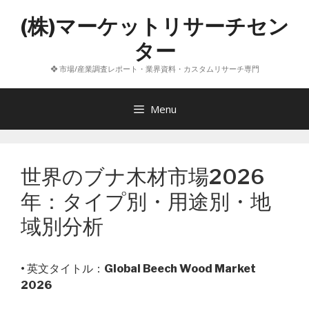
コ
(株)マーケットリサーチセン
ン
テ
ター
ン
❖ 市場/産業調査レポート・業界資料・カスタムリサーチ専門
ツ
へ
ス
Menu
キ
ッ
プ
世界のブナ木材市場2026
年：タイプ別・用途別・地
域別分析
• 英文タイトル：
Global Beech Wood Market
2026