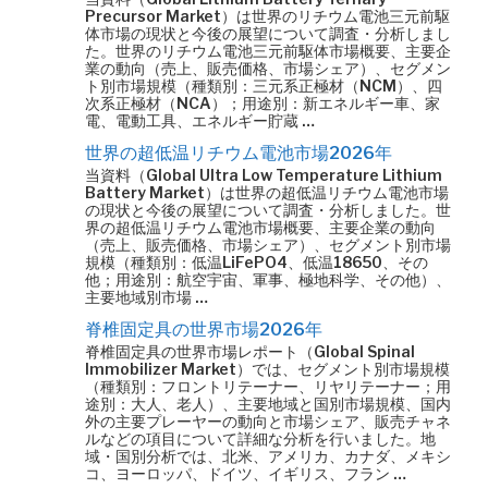
Precursor Market）は世界のリチウム電池三元前駆
体市場の現状と今後の展望について調査・分析しまし
た。世界のリチウム電池三元前駆体市場概要、主要企
業の動向（売上、販売価格、市場シェア）、セグメン
ト別市場規模（種類別：三元系正極材（NCM）、四
次系正極材（NCA）；用途別：新エネルギー車、家
電、電動工具、エネルギー貯蔵 …
世界の超低温リチウム電池市場2026年
当資料（Global Ultra Low Temperature Lithium
Battery Market）は世界の超低温リチウム電池市場
の現状と今後の展望について調査・分析しました。世
界の超低温リチウム電池市場概要、主要企業の動向
（売上、販売価格、市場シェア）、セグメント別市場
規模（種類別：低温LiFePO4、低温18650、その
他；用途別：航空宇宙、軍事、極地科学、その他）、
主要地域別市場 …
脊椎固定具の世界市場2026年
脊椎固定具の世界市場レポート（Global Spinal
Immobilizer Market）では、セグメント別市場規模
（種類別：フロントリテーナー、リヤリテーナー；用
途別：大人、老人）、主要地域と国別市場規模、国内
外の主要プレーヤーの動向と市場シェア、販売チャネ
ルなどの項目について詳細な分析を行いました。地
域・国別分析では、北米、アメリカ、カナダ、メキシ
コ、ヨーロッパ、ドイツ、イギリス、フラン …