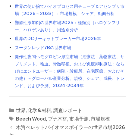
世界の使い捨てバイオプロセス用チューブ＆アセンブリ市
場（2026～2033）：市場規模、シェア、動向分析
難燃性添加剤の世界市場2025：種類別（ハロゲンフリ
ー、ハロゲンあり）、用途別分析
世界のDCサーキットブレーカー市場2026年
スーダンレッド7Bの世界市場
発作性夜間ヘモグロビン尿症市場（治療法：薬物療法、サ
プリメント、輸血、骨髄移植、および免疫抑制療法；なら
びにエンドユーザー：病院・診療所、在宅医療、およびそ
の他）－グローバル産業分析、規模、シェア、成長、トレ
ンド、および予測、2024-2034年
カ
世界
,
化学&材料
,
調査レポート
テ
タ
Beech Wood
,
ブナ木材
,
市場予測
,
市場規模
ゴ
グ
投
木質ペレットバイオマスボイラーの世界市場2026
リ
稿