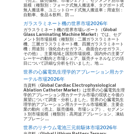
（売上、販売価格、市場シェア）、セグメント別市場
規模（種類別：フォーク式無人搬送車、タグボート式
無人搬送車、ユニットロード式無人搬送車；用途別：
自動車、食品＆飲料、防 …
ガラスラミネート機の世界市場2026年
ガラスラミネート機の世界市場レポート（Global
Glass Laminating Machine Market）では、セグ
メント別市場規模（種類別：二層ガラスラミネート
機、三層ガラスラミネート機、四層ガラスラミネート
機；用途別：強化合わせガラス、曲面合わせガラス、
その他）、主要地域と国別市場規模、国内外の主要プ
レーヤーの動向と市場シェア、販売チャネルなどの項
目について詳細な分析を行いました。地 …
世界の心臓電気生理学的アブレーション用カテ
ーテル市場2026年
当資料（Global Cardiac Electrophysiological
Ablation Catheter Market）は世界の心臓電気生理
学的アブレーション用カテーテル市場の現状と今後の
展望について調査・分析しました。世界の心臓電気生
理学的アブレーション用カテーテル市場概要、主要企
業の動向（売上、販売価格、市場シェア）、セグメン
ト別市場規模（種類別：高周波アブレーション、凍結
アブレーシ …
世界のリチウム電池三元前駆体市場2026年
当資料（Global Lithium Battery Ternary