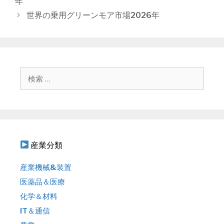
年
ー
ナ
世界の乗用グリーンモア市場2026年
ビ
ゲ
ー
シ
ョ
検
ン
索
:
産業分類
産業機械&装置
医薬品＆医療
化学＆材料
IT＆通信