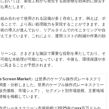
水においては、製造工程から発生する固形物を効果的に除去す
割も果たします。
と組み合わせて使用される設備が多く存在します。例えば、ポ
することで、より高い処理能力を実現することができます。ま
技術の導入が進んでおり、リアルタイムでのモニタリングや自
増えてきています。これにより、運用コストの削減や作業の効
クリーンは、さまざまな施設で重要な役割を果たしており、そ
続可能な水処理が可能になっています。今後も、環境保護や水
らに高まることが予想されます。
d Rake Screen Market）は世界のケーブル操作式レーキスクリ
調査・分析しました。世界のケーブル操作式レーキスクリー
販売価格、市場シェア）、セグメント別市場規模、主要地域
情報を掲載しています。
式レーキスクリーン市場規模は2025年のxxx百万ドルか