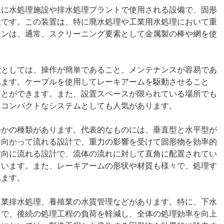
主に水処理施設や排水処理プラントで使用される設備で、固形
置です。この装置は、特に廃水処理や工業用水処理において重
ーンは、通常、スクリーニング要素として金属製の棒や網を使
徴としては、操作が簡単であること、メンテナンスが容易であ
れます。ケーブルを使用してレーキアームを駆動させること
ことができます。また、設置スペースが限られている場所でも
、コンパクトなシステムとしても人気があります。
つかの種類があります。代表的なものには、垂直型と水平型が
に向かって流れる設計で、重力の影響を受けて固形物を効率的
方向に流れる設計で、流体の流れに対して直角に配置されてい
ています。また、レーキアームの形状や材質も様々で、処理す
れます。
工業排水処理、養殖業の水質管理などがあります。特に、下水
とで、後続の処理工程の負荷を軽減し、全体の処理効率を向上