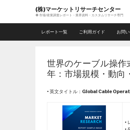
コ
(株)マーケットリサーチセンター
ン
❖ 市場/産業調査レポート・業界資料・カスタムリサーチ専門
テ
ン
ツ
レポート一覧
ご利用ガイド
お問い
へ
ス
キ
ッ
世界のケーブル操作
プ
年：市場規模・動向
• 英文タイトル：
Global Cable Opera
•
•