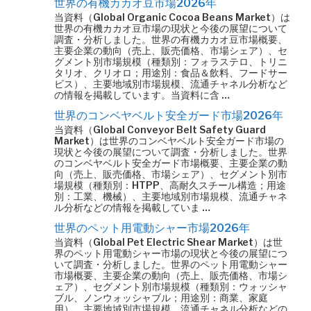
世界の有機カカオ豆市場2026年
当資料（Global Organic Cocoa Beans Market）は
世界の有機カカオ豆市場の現状と今後の展望について
調査・分析しました。世界の有機カカオ豆市場概要、
主要企業の動向（売上、販売価格、市場シェア）、セ
グメント別市場規模（種類別：フォラステロ、トリニ
タリオ、クリオロ；用途別：食品＆飲料、フードサー
ビス）、主要地域別市場規模、流通チャネル分析など
の情報を掲載しています。当資料に含 …
世界のコンベヤベルト安全ガード市場2026年
当資料（Global Conveyor Belt Safety Guard
Market）は世界のコンベヤベルト安全ガード市場の
現状と今後の展望について調査・分析しました。世界
のコンベヤベルト安全ガード市場概要、主要企業の動
向（売上、販売価格、市場シェア）、セグメント別市
場規模（種類別：HTPP、高耐久スチール構造；用途
別：工業、機械）、主要地域別市場規模、流通チャネ
ル分析などの情報を掲載していま …
世界のペット用電動シャー市場2026年
当資料（Global Pet Electric Shear Market）は世
界のペット用電動シャー市場の現状と今後の展望につ
いて調査・分析しました。世界のペット用電動シャー
市場概要、主要企業の動向（売上、販売価格、市場シ
ェア）、セグメント別市場規模（種類別：ウォッシャ
ブル、ノンウォッシャブル；用途別：商業、家庭
用）、主要地域別市場規模、流通チャネル分析などの