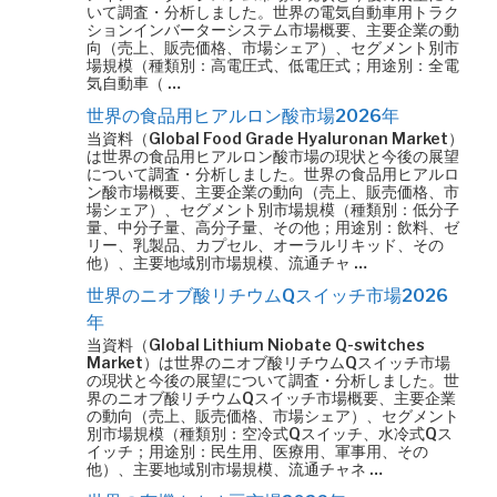
いて調査・分析しました。世界の電気自動車用トラク
ションインバーターシステム市場概要、主要企業の動
向（売上、販売価格、市場シェア）、セグメント別市
場規模（種類別：高電圧式、低電圧式；用途別：全電
気自動車（ …
世界の食品用ヒアルロン酸市場2026年
当資料（Global Food Grade Hyaluronan Market）
は世界の食品用ヒアルロン酸市場の現状と今後の展望
について調査・分析しました。世界の食品用ヒアルロ
ン酸市場概要、主要企業の動向（売上、販売価格、市
場シェア）、セグメント別市場規模（種類別：低分子
量、中分子量、高分子量、その他；用途別：飲料、ゼ
リー、乳製品、カプセル、オーラルリキッド、その
他）、主要地域別市場規模、流通チャ …
世界のニオブ酸リチウムQスイッチ市場2026
年
当資料（Global Lithium Niobate Q-switches
Market）は世界のニオブ酸リチウムQスイッチ市場
の現状と今後の展望について調査・分析しました。世
界のニオブ酸リチウムQスイッチ市場概要、主要企業
の動向（売上、販売価格、市場シェア）、セグメント
別市場規模（種類別：空冷式Qスイッチ、水冷式Qス
イッチ；用途別：民生用、医療用、軍事用、その
他）、主要地域別市場規模、流通チャネ …