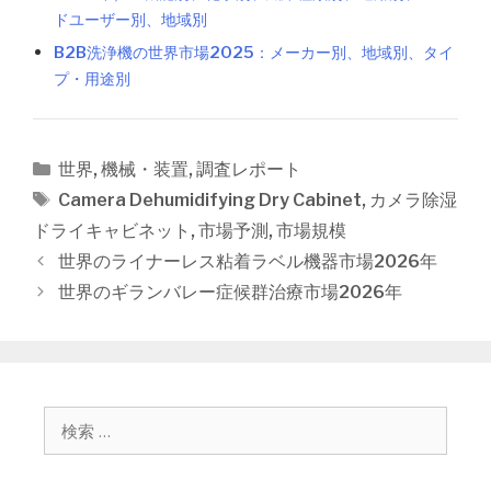
ドユーザー別、地域別
B2B洗浄機の世界市場2025：メーカー別、地域別、タイ
プ・用途別
カ
世界
,
機械・装置
,
調査レポート
テ
タ
Camera Dehumidifying Dry Cabinet
,
カメラ除湿
ゴ
グ
ドライキャビネット
,
市場予測
,
市場規模
リ
投
世界のライナーレス粘着ラベル機器市場2026年
ー
稿
世界のギランバレー症候群治療市場2026年
ナ
ビ
ゲ
ー
シ
検
ョ
索
ン
: