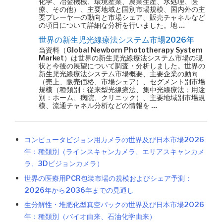
化学、冶金機械、環境産業、農業生産、水処理、医
療、その他）、主要地域と国別市場規模、国内外の主
要プレーヤーの動向と市場シェア、販売チャネルなど
の項目について詳細な分析を行いました。地 …
世界の新生児光線療法システム市場2026年
当資料（Global Newborn Phototherapy System
Market）は世界の新生児光線療法システム市場の現
状と今後の展望について調査・分析しました。世界の
新生児光線療法システム市場概要、主要企業の動向
（売上、販売価格、市場シェア）、セグメント別市場
規模（種類別：従来型光線療法、集中光線療法；用途
別：ホーム、病院、クリニック）、主要地域別市場規
模、流通チャネル分析などの情報を …
コンピュータビジョン用カメラの世界及び日本市場2026
年：種類別（ラインスキャンカメラ、エリアスキャンカメ
ラ、3Dビジョンカメラ）
世界の医療用PCR包装市場の規模およびシェア予測：
2026年から2036年までの見通し
生分解性・堆肥化型真空パックの世界及び日本市場2026
年：種類別（バイオ由来、石油化学由来）