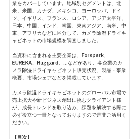
業をカバーしています。地域別セグメントは、北
米、米国、カナダ、メキシコ、ヨーロッパ、ドイ
ツ、イギリス、フランス、ロシア、アジア太平洋、
日本、中国、インド、韓国、東南アジア、南米、中
東、アフリカなどに区分して、カメラ除湿ドライキ
ャビネットの市場規模を調査しました。
当資料に含まれる主要企業は、Forspark、
EUREKA、Ruggard、…などがあり、各企業のカ
メラ除湿ドライキャビネット販売状況、製品・事業
概要、市場シェアなどを掲載しています。
カメラ除湿ドライキャビネットのグローバル市場で
売上拡大や新ビジネス創出に挑むクライアント様
が、成長トレンドを取り込み、課題を解決する際に
必ず役立つ一冊となっておりますので是非ご活用く
ださい。
【目次】