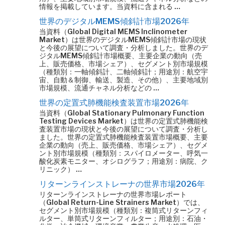
情報を掲載しています。当資料に含まれる …
世界のデジタルMEMS傾斜計市場2026年
当資料（Global Digital MEMS Inclinometer
Market）は世界のデジタルMEMS傾斜計市場の現状
と今後の展望について調査・分析しました。世界のデ
ジタルMEMS傾斜計市場概要、主要企業の動向（売
上、販売価格、市場シェア）、セグメント別市場規模
（種類別：一軸傾斜計、二軸傾斜計；用途別：航空宇
宙、自動＆制御、輸送、製造、その他）、主要地域別
市場規模、流通チャネル分析などの …
世界の定置式肺機能検査装置市場2026年
当資料（Global Stationary Pulmonary Function
Testing Devices Market）は世界の定置式肺機能検
査装置市場の現状と今後の展望について調査・分析し
ました。世界の定置式肺機能検査装置市場概要、主要
企業の動向（売上、販売価格、市場シェア）、セグメ
ント別市場規模（種類別：スパイロメーター、呼気一
酸化炭素モニター、オシログラフ；用途別：病院、ク
リニック） …
リターンラインストレーナの世界市場2026年
リターンラインストレーナの世界市場レポート
（Global Return-Line Strainers Market）では、
セグメント別市場規模（種類別：複筒式リターンフィ
ルター、単筒式リターンフィルター；用途別：石油・