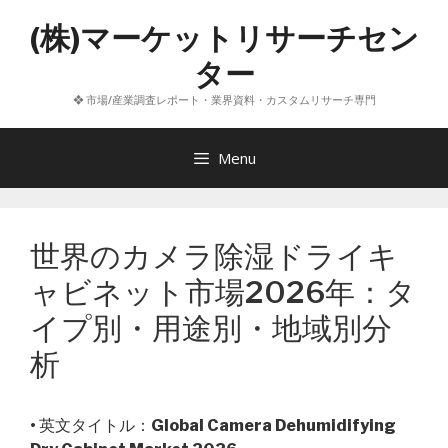
コ
(株)マーケットリサーチセン
ン
テ
ター
ン
❖ 市場/産業調査レポート・業界資料・カスタムリサーチ専門
ツ
へ
ス
Menu
キ
ッ
プ
世界のカメラ除湿ドライキ
ャビネット市場2026年：タ
イプ別・用途別・地域別分
析
• 英文タイトル：
Global Camera Dehumidifying