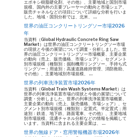
エポキシ樹脂硬化剤、その他）、主要地域と国別市場
規模、国内外の主要プレーヤーの動向と市場シェア、
販売チャネルなどの項目について詳細な分析を行いま
した。地域・国別分析では、北米、 …
世界の油圧コンクリートリングソー市場2026
年
当資料（Global Hydraulic Concrete Ring Saw
Market）は世界の油圧コンクリートリングソー市場
の現状と今後の展望について調査・分析しました。世
界の油圧コンクリートリングソー市場概要、主要企業
の動向（売上、販売価格、市場シェア）、セグメント
別市場規模（種類別：掘削機用リングソー、手持ち式
リングソー；用途別：高速道路維持管理、消防救助、
その他）、主要地域別市場規模、 …
世界の列車洗浄装置市場2026年
当資料（Global Train Wash Systems Market）は
世界の列車洗浄装置市場の現状と今後の展望について
調査・分析しました。世界の列車洗浄装置市場概要、
主要企業の動向（売上、販売価格、市場シェア）、セ
グメント別市場規模（種類別：定置式、半定置式；用
途別：鉄道、地下鉄、路面電車、その他）、主要地域
別市場規模、流通チャネル分析などの情報を掲載して
います。当資料に含まれる主要企業は、 …
世界の無線ドア・窓用警報機器市場2026年