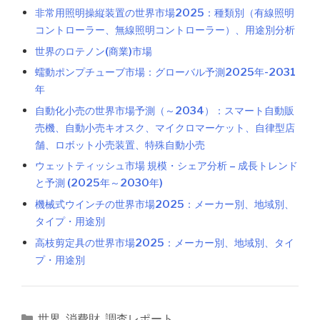
非常用照明操縦装置の世界市場2025：種類別（有線照明
コントローラー、無線照明コントローラー）、用途別分析
世界のロテノン(商業)市場
蠕動ポンプチューブ市場：グローバル予測2025年-2031
年
自動化小売の世界市場予測（～2034）：スマート自動販
売機、自動小売キオスク、マイクロマーケット、自律型店
舗、ロボット小売装置、特殊自動小売
ウェットティッシュ市場 規模・シェア分析 – 成長トレンド
と予測 (2025年～2030年)
機械式ウインチの世界市場2025：メーカー別、地域別、
タイプ・用途別
高枝剪定具の世界市場2025：メーカー別、地域別、タイ
プ・用途別
カ
世界
,
消費財
,
調査レポート