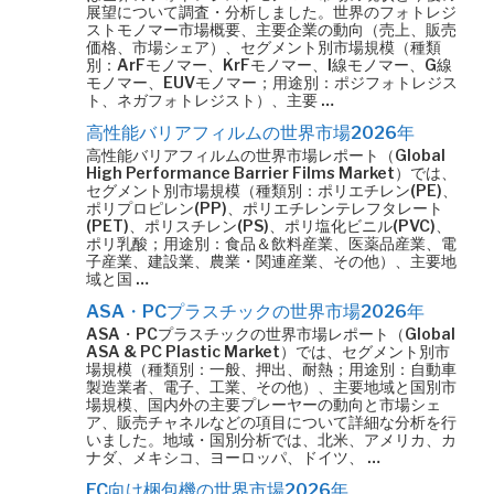
展望について調査・分析しました。世界のフォトレジ
ストモノマー市場概要、主要企業の動向（売上、販売
価格、市場シェア）、セグメント別市場規模（種類
別：ArFモノマー、KrFモノマー、I線モノマー、G線
モノマー、EUVモノマー；用途別：ポジフォトレジス
ト、ネガフォトレジスト）、主要 …
高性能バリアフィルムの世界市場2026年
高性能バリアフィルムの世界市場レポート（Global
High Performance Barrier Films Market）では、
セグメント別市場規模（種類別：ポリエチレン(PE)、
ポリプロピレン(PP)、ポリエチレンテレフタレート
(PET)、ポリスチレン(PS)、ポリ塩化ビニル(PVC)、
ポリ乳酸；用途別：食品＆飲料産業、医薬品産業、電
子産業、建設業、農業・関連産業、その他）、主要地
域と国 …
ASA・PCプラスチックの世界市場2026年
ASA・PCプラスチックの世界市場レポート（Global
ASA & PC Plastic Market）では、セグメント別市
場規模（種類別：一般、押出、耐熱；用途別：自動車
製造業者、電子、工業、その他）、主要地域と国別市
場規模、国内外の主要プレーヤーの動向と市場シェ
ア、販売チャネルなどの項目について詳細な分析を行
いました。地域・国別分析では、北米、アメリカ、カ
ナダ、メキシコ、ヨーロッパ、ドイツ、 …
EC向け梱包機の世界市場2026年