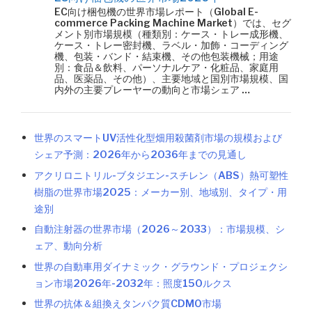
EC向け梱包機の世界市場レポート（Global E-
commerce Packing Machine Market）では、セグ
メント別市場規模（種類別：ケース・トレー成形機、
ケース・トレー密封機、ラベル・加飾・コーディング
機、包装・バンド・結束機、その他包装機械；用途
別：食品＆飲料、パーソナルケア・化粧品、家庭用
品、医薬品、その他）、主要地域と国別市場規模、国
内外の主要プレーヤーの動向と市場シェア …
世界のスマートUV活性化型畑用殺菌剤市場の規模および
シェア予測：2026年から2036年までの見通し
アクリロニトリル-ブタジエン-スチレン（ABS）熱可塑性
樹脂の世界市場2025：メーカー別、地域別、タイプ・用
途別
自動注射器の世界市場（2026～2033）：市場規模、シ
ェア、動向分析
世界の自動車用ダイナミック・グラウンド・プロジェクシ
ョン市場2026年-2032年：照度150ルクス
世界の抗体＆組換えタンパク質CDMO市場