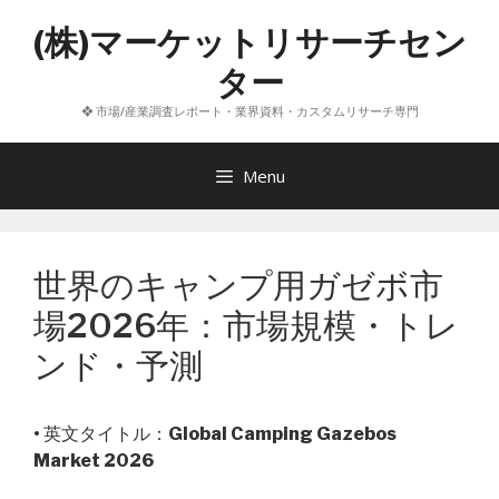
コ
(株)マーケットリサーチセン
ン
テ
ター
ン
❖ 市場/産業調査レポート・業界資料・カスタムリサーチ専門
ツ
へ
ス
Menu
キ
ッ
プ
世界のキャンプ用ガゼボ市
場2026年：市場規模・トレ
ンド・予測
• 英文タイトル：
Global Camping Gazebos
Market 2026