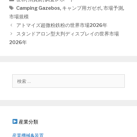
テ
タ
Camping Gazebos
,
キャンプ用ガゼボ
,
市場予測
,
ゴ
グ
市場規模
リ
投
アトマイズ超微粉鉄粉の世界市場2026年
ー
稿
スタンドアロン型大判ディスプレイの世界市場
ナ
2026年
ビ
ゲ
ー
シ
ョ
検
ン
索
:
産業分類
産業機械&装置