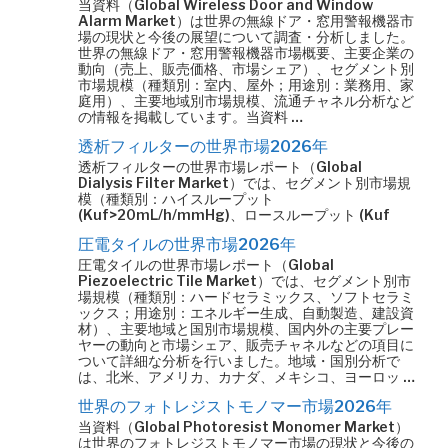
当資料（Global Wireless Door and Window
Alarm Market）は世界の無線ドア・窓用警報機器市
場の現状と今後の展望について調査・分析しました。
世界の無線ドア・窓用警報機器市場概要、主要企業の
動向（売上、販売価格、市場シェア）、セグメント別
市場規模（種類別：室内、屋外；用途別：業務用、家
庭用）、主要地域別市場規模、流通チャネル分析など
の情報を掲載しています。当資料 …
透析フィルターの世界市場2026年
透析フィルターの世界市場レポート（Global
Dialysis Filter Market）では、セグメント別市場規
模（種類別：ハイスループット
(Kuf>20mL/h/mmHg)、ロースループット (Kuf
圧電タイルの世界市場2026年
圧電タイルの世界市場レポート（Global
Piezoelectric Tile Market）では、セグメント別市
場規模（種類別：ハードセラミックス、ソフトセラミ
ックス；用途別：エネルギー生成、自動製造、建設資
材）、主要地域と国別市場規模、国内外の主要プレー
ヤーの動向と市場シェア、販売チャネルなどの項目に
ついて詳細な分析を行いました。地域・国別分析で
は、北米、アメリカ、カナダ、メキシコ、ヨーロッ …
世界のフォトレジストモノマー市場2026年
当資料（Global Photoresist Monomer Market）
は世界のフォトレジストモノマー市場の現状と今後の