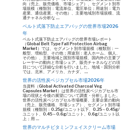
向（売上、販売価格、市場シェア）、セグメント別市
場規模（種類別：電流単位、電圧単位；用途別：電力
産業、通信産業、その他）、主要地域別市場規模、流
通チャネル分析な …
ベルト式落下防止エアバッグの世界市場2026
年
ベルト式落下防止エアバッグの世界市場レポート
（Global Belt Type Fall Protection Airbag
Market）では、セグメント別市場規模（種類別：一
般型、増粘型、その他；用途別：老人ホーム、個人、
その他）、主要地域と国別市場規模、国内外の主要プ
レーヤーの動向と市場シェア、販売チャネルなどの項
目について詳細な分析を行いました。地域・国別分析
では、北米、アメリカ、カナダ、 …
世界の活性炭ベジカプセル市場2026年
当資料（Global Activated Charcoal Veg
Capsules Market）は世界の活性炭ベジカプセル市
場の現状と今後の展望について調査・分析しました。
世界の活性炭ベジカプセル市場概要、主要企業の動向
（売上、販売価格、市場シェア）、セグメント別市場
規模（種類別：0.25g/ユニット以下、0.25～0.45g/
ユニット、0.45～0.6g/ユニット、0.6g/ユニット以
上；用 …
世界のマルチビタミンフェイスクリーム市場