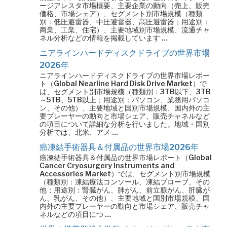
ージアレスタ市場概要、主要企業の動向（売上、販売
価格、市場シェア）、セグメント別市場規模（種類
別：低圧避雷器、中圧避雷器、高圧避雷器；用途別：
商業、工業、住宅）、主要地域別市場規模、流通チャ
ネル分析などの情報を掲載しています …
ニアラインハードディスクドライブの世界市場
2026年
ニアラインハードディスクドライブの世界市場レポー
ト（Global Nearline Hard Disk Drive Market）で
は、セグメント別市場規模（種類別：3TB以下、3TB
～5TB、5TB以上；用途別：パソコン、業務用パソコ
ン、その他）、主要地域と国別市場規模、国内外の主
要プレーヤーの動向と市場シェア、販売チャネルなど
の項目について詳細な分析を行いました。地域・国別
分析では、北米、アメ …
癌凍結手術器具＆付属品の世界市場2026年
癌凍結手術器具＆付属品の世界市場レポート（Global
Cancer Cryosurgery Instruments and
Accessories Market）では、セグメント別市場規模
（種類別：凍結療法コンソール、凍結プローブ、その
他；用途別：腎臓がん、肺がん、前立腺がん、肝臓が
ん、乳がん、その他）、主要地域と国別市場規模、国
内外の主要プレーヤーの動向と市場シェア、販売チャ
ネルなどの項目につ …