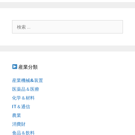
ビ
ゲ
ー
シ
検
ョ
索
ン
:
産業分類
産業機械&装置
医薬品＆医療
化学＆材料
IT＆通信
農業
消費財
食品＆飲料