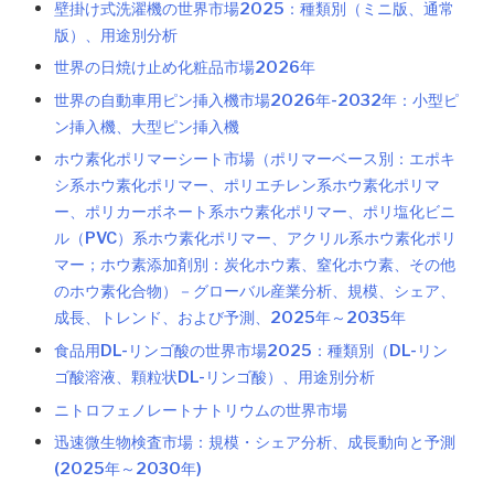
壁掛け式洗濯機の世界市場2025：種類別（ミニ版、通常
版）、用途別分析
世界の日焼け止め化粧品市場2026年
世界の自動車用ピン挿入機市場2026年-2032年：小型ピ
ン挿入機、大型ピン挿入機
ホウ素化ポリマーシート市場（ポリマーベース別：エポキ
シ系ホウ素化ポリマー、ポリエチレン系ホウ素化ポリマ
ー、ポリカーボネート系ホウ素化ポリマー、ポリ塩化ビニ
ル（PVC）系ホウ素化ポリマー、アクリル系ホウ素化ポリ
マー；ホウ素添加剤別：炭化ホウ素、窒化ホウ素、その他
のホウ素化合物）－グローバル産業分析、規模、シェア、
成長、トレンド、および予測、2025年～2035年
食品用DL-リンゴ酸の世界市場2025：種類別（DL-リン
ゴ酸溶液、顆粒状DL-リンゴ酸）、用途別分析
ニトロフェノレートナトリウムの世界市場
迅速微生物検査市場：規模・シェア分析、成長動向と予測
(2025年～2030年)