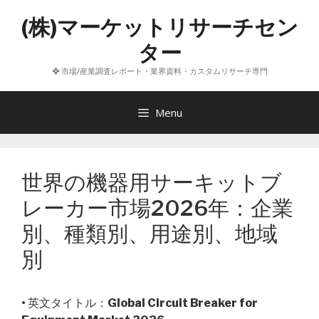
コ
(株)マーケットリサーチセン
ン
テ
ター
ン
❖ 市場/産業調査レポート・業界資料・カスタムリサーチ専門
ツ
へ
ス
Menu
キ
ッ
プ
世界の機器用サーキットブ
レーカー市場2026年：企業
別、種類別、用途別、地域
別
• 英文タイトル：
Global Circuit Breaker for