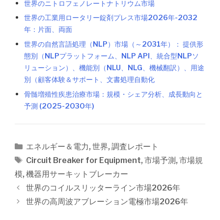
世界のニトロフェノレートナトリウム市場
世界の工業用ロータリー錠剤プレス市場2026年-2032
年：片面、両面
世界の自然言語処理（NLP）市場（～2031年）： 提供形
態別（NLPプラットフォーム、NLP API、統合型NLPソ
リューション）、機能別（NLU、NLG、機械翻訳）、用途
別（顧客体験＆サポート、文書処理自動化
骨髄増殖性疾患治療市場：規模・シェア分析、成長動向と
予測 (2025-2030年)
カ
エネルギー＆電力
,
世界
,
調査レポート
テ
タ
Circuit Breaker for Equipment
,
市場予測
,
市場規
ゴ
グ
模
,
機器用サーキットブレーカー
リ
投
世界のコイルスリッターライン市場2026年
ー
稿
世界の高周波アブレーション電極市場2026年
ナ