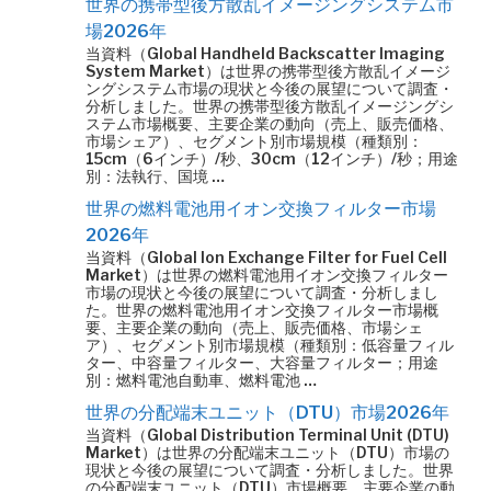
世界の携帯型後方散乱イメージングシステム市
場2026年
当資料（Global Handheld Backscatter Imaging
System Market）は世界の携帯型後方散乱イメージ
ングシステム市場の現状と今後の展望について調査・
分析しました。世界の携帯型後方散乱イメージングシ
ステム市場概要、主要企業の動向（売上、販売価格、
市場シェア）、セグメント別市場規模（種類別：
15cm（6インチ）/秒、30cm（12インチ）/秒；用途
別：法執行、国境 …
世界の燃料電池用イオン交換フィルター市場
2026年
当資料（Global Ion Exchange Filter for Fuel Cell
Market）は世界の燃料電池用イオン交換フィルター
市場の現状と今後の展望について調査・分析しまし
た。世界の燃料電池用イオン交換フィルター市場概
要、主要企業の動向（売上、販売価格、市場シェ
ア）、セグメント別市場規模（種類別：低容量フィル
ター、中容量フィルター、大容量フィルター；用途
別：燃料電池自動車、燃料電池 …
世界の分配端末ユニット（DTU）市場2026年
当資料（Global Distribution Terminal Unit (DTU)
Market）は世界の分配端末ユニット（DTU）市場の
現状と今後の展望について調査・分析しました。世界
の分配端末ユニット（DTU）市場概要、主要企業の動