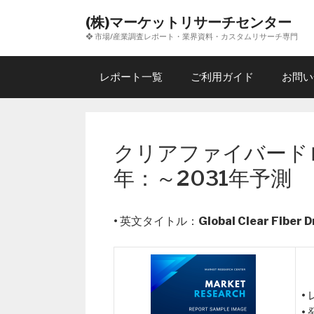
コ
(株)マーケットリサーチセンター
ン
❖ 市場/産業調査レポート・業界資料・カスタムリサーチ専門
テ
ン
ツ
レポート一覧
ご利用ガイド
お問い
へ
ス
キ
ッ
クリアファイバード
プ
年：～2031年予測
• 英文タイトル：
Global Clear Fiber 
•
•