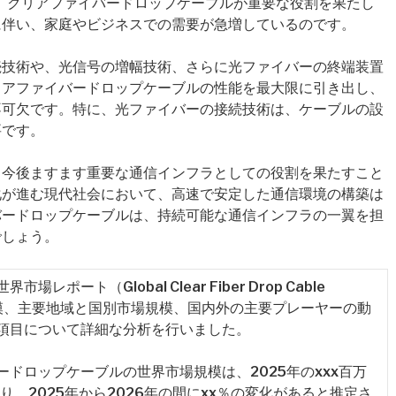
、クリアファイバードロップケーブルが重要な役割を果たし
に伴い、家庭やビジネスでの需要が急増しているのです。
続技術や、光信号の増幅技術、さらに光ファイバーの終端装置
リアファイバードロップケーブルの性能を最大限に引き出し、
不可欠です。特に、光ファイバーの接続技術は、ケーブルの設
要です。
、今後ますます重要な通信インフラとしての役割を果たすこと
化が進む現代社会において、高速で安定した通信環境の構築は
バードロップケーブルは、持続可能な通信インフラの一翼を担
でしょう。
ート（Global Clear Fiber Drop Cable
規模、主要地域と国別市場規模、国内外の主要プレーヤーの動
項目について詳細な分析を行いました。
ドロップケーブルの世界市場規模は、2025年のxxx百万
なり、2025年から2026年の間にxx％の変化があると推定さ