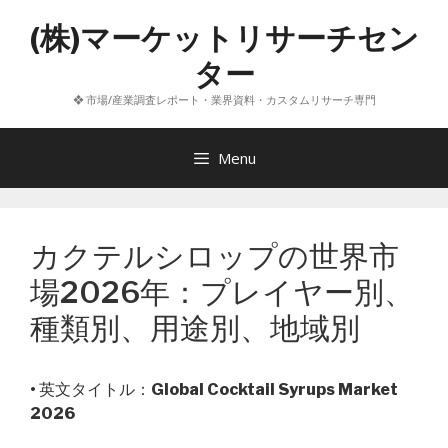
コ
(株)マーケットリサーチセン
ン
テ
ター
ン
❖ 市場/産業調査レポート・業界資料・カスタムリサーチ専門
ツ
へ
ス
Menu
キ
ッ
プ
カクテルシロップの世界市
場2026年：プレイヤー別、
種類別、用途別、地域別
• 英文タイトル：
Global Cocktail Syrups Market
2026