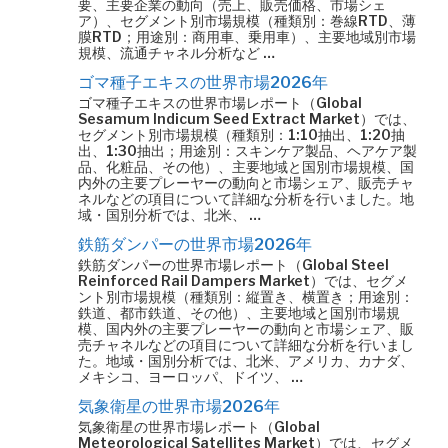
要、主要企業の動向（売上、販売価格、市場シェ
ア）、セグメント別市場規模（種類別：巻線RTD、薄
膜RTD；用途別：商用車、乗用車）、主要地域別市場
規模、流通チャネル分析など …
ゴマ種子エキスの世界市場2026年
ゴマ種子エキスの世界市場レポート（Global
Sesamum Indicum Seed Extract Market）では、
セグメント別市場規模（種類別：1:10抽出、1:20抽
出、1:30抽出；用途別：スキンケア製品、ヘアケア製
品、化粧品、その他）、主要地域と国別市場規模、国
内外の主要プレーヤーの動向と市場シェア、販売チャ
ネルなどの項目について詳細な分析を行いました。地
域・国別分析では、北米、 …
鉄筋ダンパーの世界市場2026年
鉄筋ダンパーの世界市場レポート（Global Steel
Reinforced Rail Dampers Market）では、セグメ
ント別市場規模（種類別：縦置き、横置き；用途別：
鉄道、都市鉄道、その他）、主要地域と国別市場規
模、国内外の主要プレーヤーの動向と市場シェア、販
売チャネルなどの項目について詳細な分析を行いまし
た。地域・国別分析では、北米、アメリカ、カナダ、
メキシコ、ヨーロッパ、ドイツ、 …
気象衛星の世界市場2026年
気象衛星の世界市場レポート（Global
Meteorological Satellites Market）では、セグメ