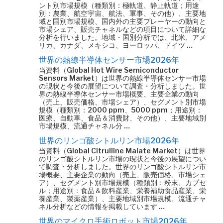
ント別市場規模（種類別：極軌道、静止軌道；用途
別：農業、航空宇宙、航法、軍事、その他）、主要地
域と国別市場規模、国内外の主要プレーヤーの動向と
市場シェア、販売チャネルなどの項目について詳細な
分析を行いました。地域・国別分析では、北米、アメ
リカ、カナダ、メキシコ、ヨーロッパ、ドイツ …
世界の熱線半導体センサー市場2026年
当資料（Global Hot Wire Semiconductor
Sensors Market）は世界の熱線半導体センサー市場
の現状と今後の展望について調査・分析しました。世
界の熱線半導体センサー市場概要、主要企業の動向
（売上、販売価格、市場シェア）、セグメント別市場
規模（種類別：2000 ppm、5000 ppm；用途別：
医療、自動車、食品＆消費財、その他）、主要地域別
市場規模、流通チャネル分 …
世界のリンゴ酸シトルリン市場2026年
当資料（Global Citrulline Malate Market）は世界
のリンゴ酸シトルリン市場の現状と今後の展望につい
て調査・分析しました。世界のリンゴ酸シトルリン市
場概要、主要企業の動向（売上、販売価格、市場シェ
ア）、セグメント別市場規模（種類別：粉末、カプセ
ル；用途別：食品＆飲料産業、栄養補助食品産業、栄
養産業、製薬産業）、主要地域別市場規模、流通チャ
ネル分析などの情報を掲載しています …
世界のマイクロ手術ロボット市場2026年