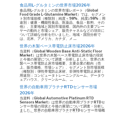
食品用L-グルタミンの世界市場2026年
食品用L-グルタミンの世界市場レポート（Global
Food Grade L-Glutamine Market）では、セグメン
ト別市場規模（種類別：純度＜98%、純度≧98%；用
途別：健康・機能性食品、医薬品、食品・飲料、その
他）、主要地域と国別市場規模、国内外の主要プレー
ヤーの動向と市場シェア、販売チャネルなどの項目に
ついて詳細な分析を行いました。地域・国別分析で
は、北米、アメリカ、カナダ、メ …
世界の木製ベース帯電防止床市場2026年
当資料（Global Wooden Base Anti-Static Floor
Market）は世界の木製ベース帯電防止床市場の現状
と今後の展望について調査・分析しました。世界の木
製ベース帯電防止床市場概要、主要企業の動向（売
上、販売価格、市場シェア）、セグメント別市場規模
（種類別：弾性帯電防止床材、非弾性帯電防止床材；
用途別：コンピュータトレーニングルーム、データウ
ェアハウス、クリーンルーム、 …
世界の自動車用プラチナRTDセンサー市場
2026年
当資料（Global Automotive Platinum RTD
Sensors Market）は世界の自動車用プラチナRTDセ
ンサー市場の現状と今後の展望について調査・分析し
ました。世界の自動車用プラチナRTDセンサー市場概