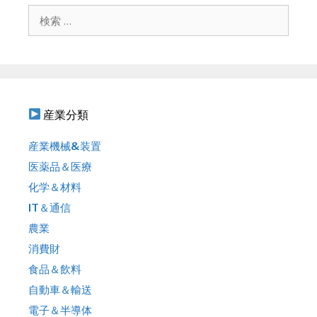
シ
検
ョ
索
ン
:
産業分類
産業機械&装置
医薬品＆医療
化学＆材料
IT＆通信
農業
消費財
食品＆飲料
自動車＆輸送
電子＆半導体