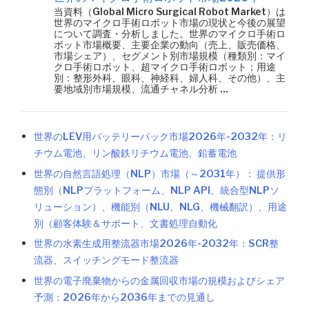
当資料（Global Micro Surgical Robot Market）は
世界のマイクロ手術ロボット市場の現状と今後の展望
について調査・分析しました。世界のマイクロ手術ロ
ボット市場概要、主要企業の動向（売上、販売価格、
市場シェア）、セグメント別市場規模（種類別：マイ
クロ手術ロボット、超マイクロ手術ロボット；用途
別：整形外科、眼科、神経科、婦人科、その他）、主
要地域別市場規模、流通チャネル分析 …
世界のLEV用バッテリーパック市場2026年-2032年：リ
チウム電池、リン酸鉄リチウム電池、鉛蓄電池
世界の自然言語処理（NLP）市場（～2031年）： 提供形
態別（NLPプラットフォーム、NLP API、統合型NLPソ
リューション）、機能別（NLU、NLG、機械翻訳）、用途
別（顧客体験＆サポート、文書処理自動化
世界の水素生成用整流器市場2026年-2032年：SCR整
流器、スイッチングモード整流器
世界の電子廃棄物からの金属回収市場の規模およびシェア
予測：2026年から2036年までの見通し