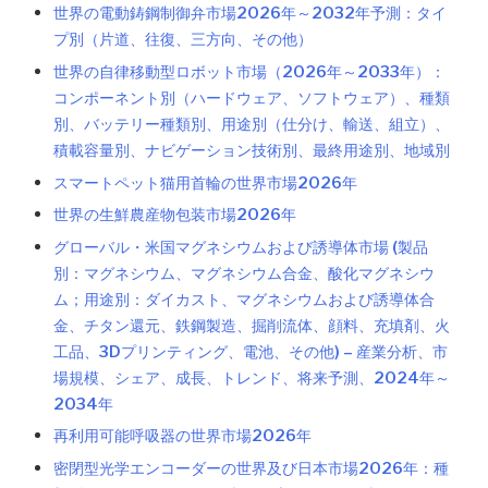
世界の電動鋳鋼制御弁市場2026年～2032年予測：タイ
プ別（片道、往復、三方向、その他）
世界の自律移動型ロボット市場（2026年～2033年）：
コンポーネント別（ハードウェア、ソフトウェア）、種類
別、バッテリー種類別、用途別（仕分け、輸送、組立）、
積載容量別、ナビゲーション技術別、最終用途別、地域別
スマートペット猫用首輪の世界市場2026年
世界の生鮮農産物包装市場2026年
グローバル・米国マグネシウムおよび誘導体市場 (製品
別：マグネシウム、マグネシウム合金、酸化マグネシウ
ム；用途別：ダイカスト、マグネシウムおよび誘導体合
金、チタン還元、鉄鋼製造、掘削流体、顔料、充填剤、火
工品、3Dプリンティング、電池、その他) – 産業分析、市
場規模、シェア、成長、トレンド、将来予測、2024年～
2034年
再利用可能呼吸器の世界市場2026年
密閉型光学エンコーダーの世界及び日本市場2026年：種