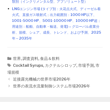
類別（インクリメンタル型、アブソリュート型）
LNGエンジン市場 (タイプ別：火花点火式、ディーゼル着
火式、直接ガス噴射式；出力範囲別：1000 HP以下、
1001-5000 HP、5001-10000 HP、10000 HP超；
用途別：船舶、自動車・輸送、発電) – グローバル産業分
析、規模、シェア、成長、トレンド、および予測、2025
年～2035年
カ
世界
,
調査資料
,
食品＆飲料
テ
タ
Cocktail Syrups
,
カクテルシロップ
,
市場予測
,
市
ゴ
グ
場規模
リ
投
近接露光機械の世界市場2026年
ー
稿
世界の表流水流量制御システム市場2026年
ナ
ビ
ゲ
ー