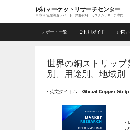
コ
(株)マーケットリサーチセンター
ン
❖ 市場/産業調査レポート・業界資料・カスタムリサーチ専門
テ
ン
ツ
レポート一覧
ご利用ガイド
お問い
へ
ス
キ
ッ
世界の銅ストリップ箔
プ
別、用途別、地域別
• 英文タイトル：
Global Copper Strip
•
•