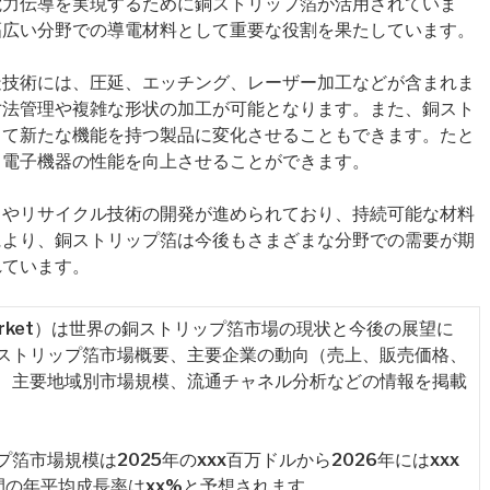
電力伝導を実現するために銅ストリップ箔が活用されていま
幅広い分野での導電材料として重要な役割を果たしています。
造技術には、圧延、エッチング、レーザー加工などが含まれま
寸法管理や複雑な形状の加工が可能となります。また、銅スト
って新たな機能を持つ製品に変化させることもできます。たと
、電子機器の性能を向上させることができます。
スやリサイクル技術の開発が進められており、持続可能な材料
により、銅ストリップ箔は今後もさまざまな分野での需要が期
れています。
 Foil Market）は世界の銅ストリップ箔市場の現状と今後の展望に
ストリップ箔市場概要、主要企業の動向（売上、販売価格、
、主要地域別市場規模、流通チャネル分析などの情報を掲載
市場規模は2025年のxxx百万ドルから2026年にはxxx
間の年平均成長率はxx%と予想されます。