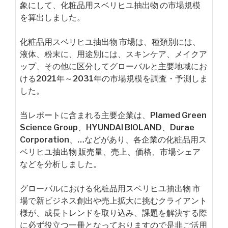
象にして、化粧品用スベリヒユ抽出物 の市場規模
を算出しました。
化粧品用スベリヒユ抽出物 市場は、種類別には、
液体、粉末に、用途別には、スキンケア、メイクア
ップ、その他に区分してグローバルと主要地域にお
ける2021年～2031年の市場規模を調査・予測しま
した。
当レポートに含まれる主要企業は、Plamed Green
Science Group、HYUNDAI BIOLAND、Durae
Corporation、…などがあり、各企業の化粧品用ス
ベリヒユ抽出物 販売量、売上、価格、市場シェア
などを分析しました。
グローバルにおける化粧品用スベリヒユ抽出物 市
場で新ビジネス創出や売上拡大に挑むクライアント
様が、成長トレンドを取り込み、課題を解決する際
に必ず役立つ一冊となっておりますので是非ご活用