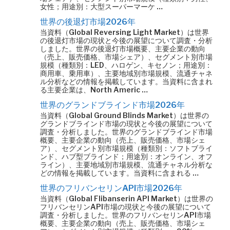
女性；用途別：大型スーパーマーケ …
世界の後退灯市場2026年
当資料（Global Reversing Light Market）は世界
の後退灯市場の現状と今後の展望について調査・分析
しました。世界の後退灯市場概要、主要企業の動向
（売上、販売価格、市場シェア）、セグメント別市場
規模（種類別：LED、ハロゲン、キセノン；用途別：
商用車、乗用車）、主要地域別市場規模、流通チャネ
ル分析などの情報を掲載しています。当資料に含まれ
る主要企業は、North Americ …
世界のグランドブラインド市場2026年
当資料（Global Ground Blinds Market）は世界の
グランドブラインド市場の現状と今後の展望について
調査・分析しました。世界のグランドブラインド市場
概要、主要企業の動向（売上、販売価格、市場シェ
ア）、セグメント別市場規模（種類別：ソフトブライ
ンド、ハブ型ブラインド；用途別：オンライン、オフ
ライン）、主要地域別市場規模、流通チャネル分析な
どの情報を掲載しています。当資料に含まれる …
世界のフリバンセリンAPI市場2026年
当資料（Global Flibanserin API Market）は世界の
フリバンセリンAPI市場の現状と今後の展望について
調査・分析しました。世界のフリバンセリンAPI市場
概要、主要企業の動向（売上、販売価格、市場シェ