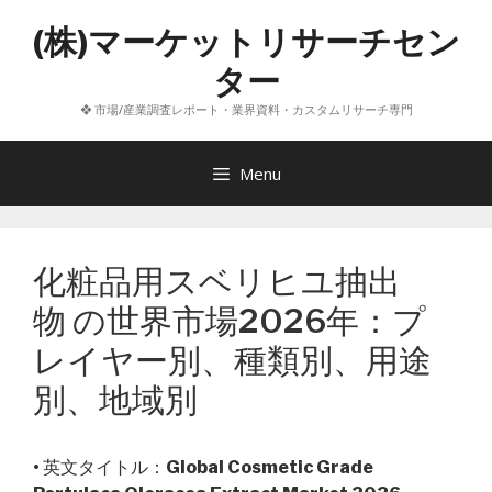
コ
(株)マーケットリサーチセン
ン
テ
ター
ン
❖ 市場/産業調査レポート・業界資料・カスタムリサーチ専門
ツ
へ
ス
Menu
キ
ッ
プ
化粧品用スベリヒユ抽出
物 の世界市場2026年：プ
レイヤー別、種類別、用途
別、地域別
• 英文タイトル：
Global Cosmetic Grade