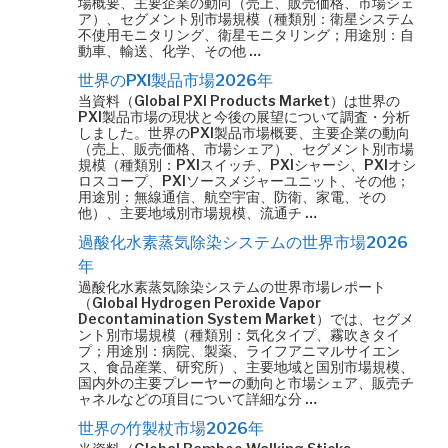
場概要、主要企業の動向（売上、販売価格、市場シェ
ア）、セグメント別市場規模（種類別：衛星システム
不使用モニタリング、衛星モニタリング；用途別：自
動車、輸送、化学、その他 …
世界のPXI製品市場2026年
当資料（Global PXI Products Market）は世界の
PXI製品市場の現状と今後の展望について調査・分析
しました。世界のPXI製品市場概要、主要企業の動向
（売上、販売価格、市場シェア）、セグメント別市場
規模（種類別：PXIスイッチ、PXIシャーシ、PXIオシ
ロスコープ、PXIソースメジャーユニット、その他；
用途別：無線通信、航空宇宙、防衛、家電、その
他）、主要地域別市場規模、流通チ …
過酸化水素蒸気除染システムの世界市場2026
年
過酸化水素蒸気除染システムの世界市場レポート
（Global Hydrogen Peroxide Vapor
Decontamination System Market）では、セグメ
ント別市場規模（種類別：気化タイプ、霧吹きタイ
プ；用途別：病院、製薬、ライフアニマルサイエン
ス、食品産業、研究所）、主要地域と国別市場規模、
国内外の主要プレーヤーの動向と市場シェア、販売チ
ャネルなどの項目について詳細な分 …
世界の竹製杖市場2026年