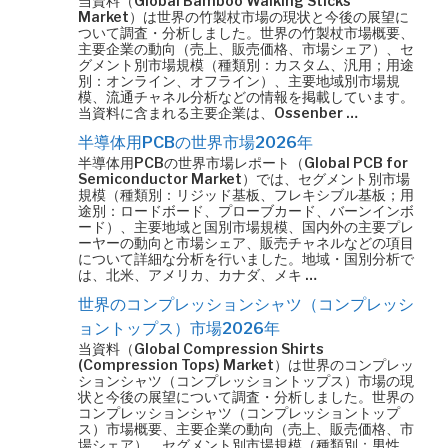
当資料（Global Bamboo Walking Sticks
Market）は世界の竹製杖市場の現状と今後の展望に
ついて調査・分析しました。世界の竹製杖市場概要、
主要企業の動向（売上、販売価格、市場シェア）、セ
グメント別市場規模（種類別：カスタム、汎用；用途
別：オンライン、オフライン）、主要地域別市場規
模、流通チャネル分析などの情報を掲載しています。
当資料に含まれる主要企業は、Ossenber …
半導体用PCBの世界市場2026年
半導体用PCBの世界市場レポート（Global PCB for
Semiconductor Market）では、セグメント別市場
規模（種類別：リジッド基板、フレキシブル基板；用
途別：ロードボード、プローブカード、バーンインボ
ード）、主要地域と国別市場規模、国内外の主要プレ
ーヤーの動向と市場シェア、販売チャネルなどの項目
について詳細な分析を行いました。地域・国別分析で
は、北米、アメリカ、カナダ、メキ …
世界のコンプレッションシャツ（コンプレッシ
ョントップス）市場2026年
当資料（Global Compression Shirts
(Compression Tops) Market）は世界のコンプレッ
ションシャツ（コンプレッショントップス）市場の現
状と今後の展望について調査・分析しました。世界の
コンプレッションシャツ（コンプレッショントップ
ス）市場概要、主要企業の動向（売上、販売価格、市
場シェア）、セグメント別市場規模（種類別：男性、