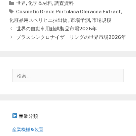
カ
世界
,
化学＆材料
,
調査資料
テ
タ
Cosmetic Grade Portulaca Oleracea Extract
,
ゴ
グ
化粧品用スベリヒユ抽出物
,
市場予測
,
市場規模
リ
投
世界の自動車用触媒製品市場2026年
ー
稿
ブラスシンクロナイザーリングの世界市場2026年
ナ
ビ
ゲ
ー
シ
検
ョ
索
ン
:
産業分類
産業機械&装置