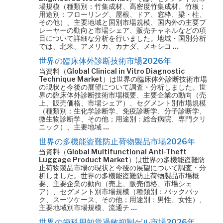
場規模（種類別：竹集成材、高密度竹集成材、竹板；
用途別：フローリング、屋根、ドア、窓枠、梁・柱、
その他）、主要地域と国別市場規模、国内外の主要プ
レーヤーの動向と市場シェア、販売チャネルなどの項
目について詳細な分析を行いました。地域・国別分析
では、北米、アメリカ、カナダ、メキシコ …
世界の臨床体外診断技術市場2026年
当資料（Global Clinical in Vitro Diagnostic
Technique Market）は世界の臨床体外診断技術市場
の現状と今後の展望について調査・分析しました。世
界の臨床体外診断技術市場概要、主要企業の動向（売
上、販売価格、市場シェア）、セグメント別市場規模
（種類別：生化学診断学、免疫診断学、分子診断学、
微生物診断学、その他；用途別：総合病院、専門クリ
ニック）、主要地域 …
世界の多機能盗難防止荷物製品市場2026年
当資料（Global Multifunctional Anti-Theft
Luggage Product Market）は世界の多機能盗難防
止荷物製品市場の現状と今後の展望について調査・分
析しました。世界の多機能盗難防止荷物製品市場概
要、主要企業の動向（売上、販売価格、市場シェ
ア）、セグメント別市場規模（種類別：バックパッ
ク、スーツケース、その他；用途別：男性、女性）、
主要地域別市場規模、流通チ …
世界の歯科用知覚過敏抑制ゲル市場2026年