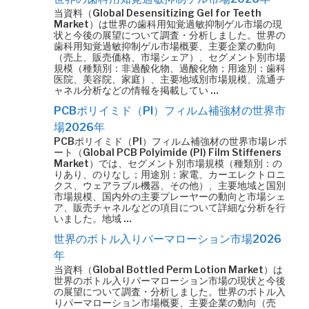
当資料（Global Desensitizing Gel for Teeth
Market）は世界の歯科用知覚過敏抑制ゲル市場の現
状と今後の展望について調査・分析しました。世界の
歯科用知覚過敏抑制ゲル市場概要、主要企業の動向
（売上、販売価格、市場シェア）、セグメント別市場
規模（種類別：非過酸化物、過酸化物；用途別：歯科
医院、美容院、家庭）、主要地域別市場規模、流通チ
ャネル分析などの情報を掲載してい …
PCBポリイミド（PI）フィルム補強材の世界市
場2026年
PCBポリイミド（PI）フィルム補強材の世界市場レポ
ート（Global PCB Polyimide (PI) Film Stiffeners
Market）では、セグメント別市場規模（種類別：の
りあり、のりなし；用途別：家電、カーエレクトロニ
クス、ウェアラブル機器、その他）、主要地域と国別
市場規模、国内外の主要プレーヤーの動向と市場シェ
ア、販売チャネルなどの項目について詳細な分析を行
いました。地域 …
世界のボトル入りパーマローション市場2026
年
当資料（Global Bottled Perm Lotion Market）は
世界のボトル入りパーマローション市場の現状と今後
の展望について調査・分析しました。世界のボトル入
りパーマローション市場概要、主要企業の動向（売