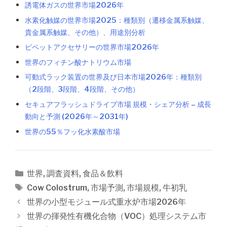
誘電体ガスの世界市場2026年
水素化触媒の世界市場2025：種類別（遷移金属系触媒、
貴金属系触媒、その他）、用途別分析
ピペットアクセサリーの世界市場2026年
世界のフィチン酸ナトリウム市場
可動式ラック装置の世界及び日本市場2026年：種類別
（2段階、3段階、4段階、その他）
セキュアフラッシュドライブ市場 規模・シェア分析 – 成長
動向と予測 (2026年～2031年)
世界の55％フッ化水素酸市場
カ
世界
,
調査資料
,
食品＆飲料
テ
タ
Cow Colostrum
,
市場予測
,
市場規模
,
牛初乳
ゴ
グ
投
世界の小型モジュール式重水炉市場2026年
リ
稿
世界の揮発性有機化合物（VOC）処理システム市
ー
ナ