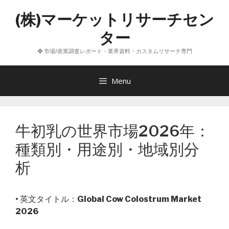
コ
(株)マーケットリサーチセン
ン
テ
ター
ン
❖ 市場/産業調査レポート・業界資料・カスタムリサーチ専門
ツ
へ
ス
Menu
キ
ッ
プ
牛初乳の世界市場2026年：
種類別・用途別・地域別分
析
• 英文タイトル：
Global Cow Colostrum Market
2026