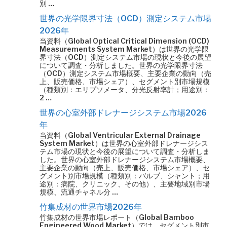
別 …
世界の光学限界寸法（OCD）測定システム市場
2026年
当資料（Global Optical Critical Dimension (OCD)
Measurements System Market）は世界の光学限
界寸法（OCD）測定システム市場の現状と今後の展望
について調査・分析しました。世界の光学限界寸法
（OCD）測定システム市場概要、主要企業の動向（売
上、販売価格、市場シェア）、セグメント別市場規模
（種類別：エリプソメータ、分光反射率計；用途別：
2 …
世界の心室外部ドレナージシステム市場2026
年
当資料（Global Ventricular External Drainage
System Market）は世界の心室外部ドレナージシス
テム市場の現状と今後の展望について調査・分析しま
した。世界の心室外部ドレナージシステム市場概要、
主要企業の動向（売上、販売価格、市場シェア）、セ
グメント別市場規模（種類別：バルブ、シャント；用
途別：病院、クリニック、その他）、主要地域別市場
規模、流通チャネル分 …
竹集成材の世界市場2026年
竹集成材の世界市場レポート（Global Bamboo
Engineered Wood Market）では、セグメント別市