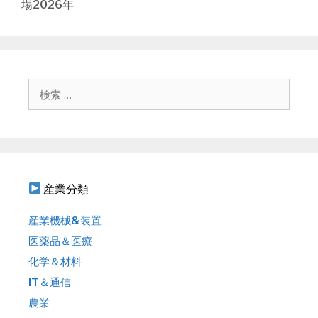
場2026年
ビ
ゲ
ー
シ
ョ
検
ン
索
:
産業分類
産業機械&装置
医薬品＆医療
化学＆材料
IT＆通信
農業