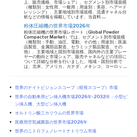
上、販売価格、市場シェア）、セグメント別市場規模
（種類別：女性用、一般用；用途別：美容、ヘアード
レッシング）、主要地域別市場規模、流通チャネル分
析などの情報を掲載しています。当資料 …
粉体圧縮機の世界市場2026年
粉体圧縮機の世界市場レポート（Global Powder
Compactor Market）では、セグメント別市場規模
（種類別：手動、油圧、電動、その他；用途別：医薬
品製造、金属部品製造、セラミック製品製造、その
他）、主要地域と国別市場規模、国内外の主要プレー
ヤーの動向と市場シェア、販売チャネルなどの項目に
ついて詳細な分析を行いました。地域・国別分析で
は、北米、アメリカ、カナダ、メキシコ、ヨーロッ …
世界のナイトビジョンスコープ（暗視スコープ）市場
世界の自動車用ピン挿入機市場2026年-2032年：小型ピ
ン挿入機、大型ピン挿入機
オルトリン酸三カリウムの世界市場
医療用空気滅菌器の世界市場2026年
世界のニトロフェノレートナトリウム市場