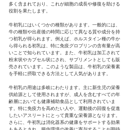
多く含まれており、これが細胞の成長や修復を助ける
役割を果たします。
牛初乳にはいくつかの種類があります。一般的には、
牛の種類や出産後の時間に応じて異なる質や成分を持
つ初乳が得られます。例えば、ホルスタイン種の牛か
ら得られる初乳は、特に免疫グロブリンの含有量が高
いことで知られています。また、牛初乳は加工されて
粉末状やカプセル状にされ、サプリメントとしても販
売されています。このような製品は、牛初乳の栄養素
を手軽に摂取できる方法として人気があります。
牛初乳の用途は多岐にわたります。主に新生児の栄養
供給源として使用されますが、成人を含むすべての年
齢層においても健康補助食品として利用されていま
す。特に免疫力を高めたい人や、運動後の回復を促進
したいアスリートにとって貴重な栄養源となります。
さらに、牛初乳は消化器系の健康をサポートする効果
もあるとされ、腸内環境の改善に寄与することが期待