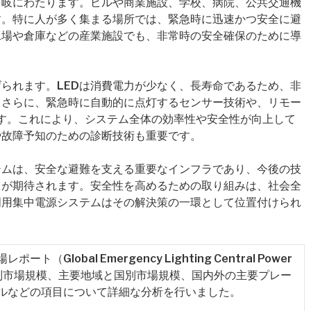
多岐にわたります。ビルや商業施設、学校、病院、公共交通機
す。特に人が多く集まる場所では、緊急時に迅速かつ安全に避
工場や倉庫などの産業施設でも、非常時の安全確保のために導
げられます。LEDは消費電力が少なく、長寿命であるため、非
。さらに、緊急時に自動的に点灯するセンサー技術や、リモー
ます。これにより、システム全体の効率性や安全性が向上して
や故障予知のための診断技術も重要です。
テムは、安全な避難を支える重要なインフラであり、今後の技
とが期待されます。安全性を高めるための取り組みは、社会全
明用集中電源システムはその解決策の一環として位置付けられ
lobal Emergency Lighting Central Power
メント別市場規模、主要地域と国別市場規模、国内外の主要プレー
ルなどの項目について詳細な分析を行いました。