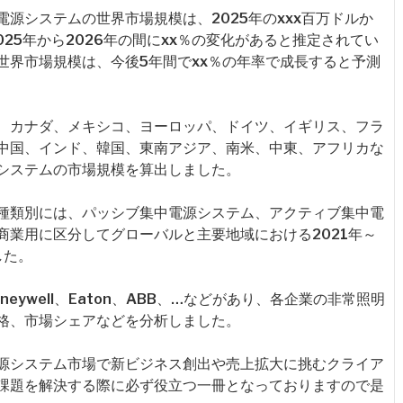
源システムの世界市場規模は、2025年のxxx百万ドルか
2025年から2026年の間にxx％の変化があると推定されてい
世界市場規模は、今後5年間でxx％の年率で成長すると予測
、カナダ、メキシコ、ヨーロッパ、ドイツ、イギリス、フラ
中国、インド、韓国、東南アジア、南米、中東、アフリカな
システムの市場規模を算出しました。
種類別には、パッシブ集中電源システム、アクティブ集中電
商業用に区分してグローバルと主要地域における2021年～
した。
ywell、Eaton、ABB、…などがあり、各企業の非常照明
格、市場シェアなどを分析しました。
源システム市場で新ビジネス創出や売上拡大に挑むクライア
課題を解決する際に必ず役立つ一冊となっておりますので是