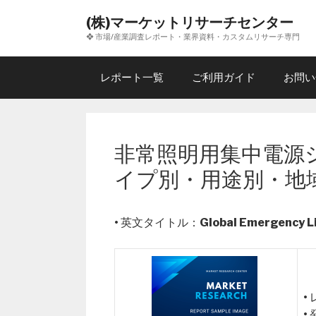
コ
(株)マーケットリサーチセンター
ン
❖ 市場/産業調査レポート・業界資料・カスタムリサーチ専門
テ
ン
ツ
レポート一覧
ご利用ガイド
お問い
へ
ス
キ
ッ
非常照明用集中電源
プ
イプ別・用途別・地
• 英文タイトル：
Global Emergency L
•
•