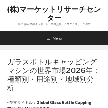
コ
(株)マーケットリサーチセン
ン
テ
ター
ン
❖ 市場/産業調査レポート・業界資料・カスタムリサーチ専門
ツ
へ
ス
Menu
キ
ッ
プ
ガラスボトルキャッピング
マシンの世界市場2026年：
種類別・用途別・地域別分
析
• 英文タイトル：
Global Glass Bottle Capping