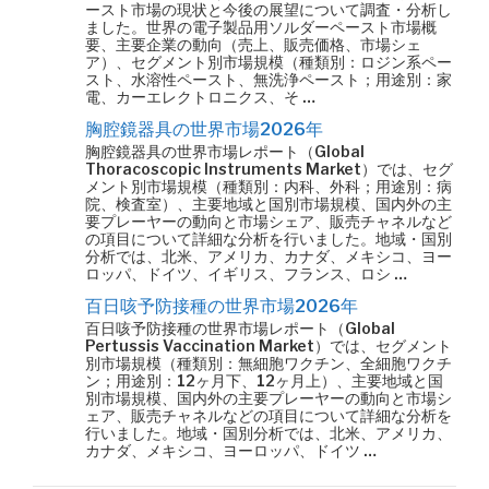
ースト市場の現状と今後の展望について調査・分析し
ました。世界の電子製品用ソルダーペースト市場概
要、主要企業の動向（売上、販売価格、市場シェ
ア）、セグメント別市場規模（種類別：ロジン系ペー
スト、水溶性ペースト、無洗浄ペースト；用途別：家
電、カーエレクトロニクス、そ …
胸腔鏡器具の世界市場2026年
胸腔鏡器具の世界市場レポート（Global
Thoracoscopic Instruments Market）では、セグ
メント別市場規模（種類別：内科、外科；用途別：病
院、検査室）、主要地域と国別市場規模、国内外の主
要プレーヤーの動向と市場シェア、販売チャネルなど
の項目について詳細な分析を行いました。地域・国別
分析では、北米、アメリカ、カナダ、メキシコ、ヨー
ロッパ、ドイツ、イギリス、フランス、ロシ …
百日咳予防接種の世界市場2026年
百日咳予防接種の世界市場レポート（Global
Pertussis Vaccination Market）では、セグメント
別市場規模（種類別：無細胞ワクチン、全細胞ワクチ
ン；用途別：12ヶ月下、12ヶ月上）、主要地域と国
別市場規模、国内外の主要プレーヤーの動向と市場シ
ェア、販売チャネルなどの項目について詳細な分析を
行いました。地域・国別分析では、北米、アメリカ、
カナダ、メキシコ、ヨーロッパ、ドイツ …