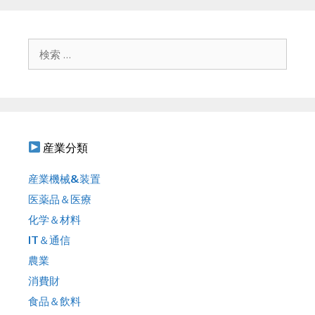
ー
シ
ョ
検
ン
索
:
産業分類
産業機械&装置
医薬品＆医療
化学＆材料
IT＆通信
農業
消費財
食品＆飲料