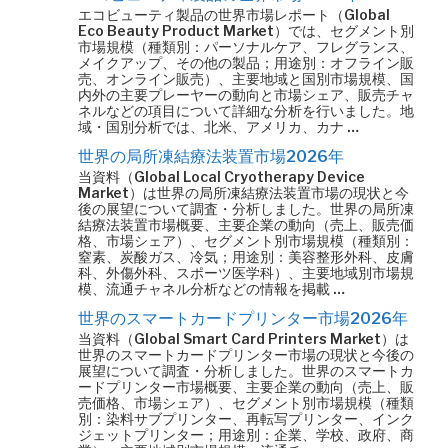
エコビューティ製品の世界市場レポート（Global
Eco Beauty Product Market）では、セグメント別
市場規模（種類別：パーソナルケア、フレグランス、
メイクアップ、その他の製品；用途別：オフライン販
売、オンライン販売）、主要地域と国別市場規模、国
内外の主要プレーヤーの動向と市場シェア、販売チャ
ネルなどの項目について詳細な分析を行いました。地
域・国別分析では、北米、アメリカ、カナ …
世界の局所凍結療法装置市場2026年
当資料（Global Local Cryotherapy Device
Market）は世界の局所凍結療法装置市場の現状と今
後の展望について調査・分析しました。世界の局所凍
結療法装置市場概要、主要企業の動向（売上、販売価
格、市場シェア）、セグメント別市場規模（種類別：
窒素、炭酸ガス、冷気；用途別：美容整形外科、皮膚
科、外傷外科、スポーツ医学科）、主要地域別市場規
模、流通チャネル分析などの情報を掲載 …
世界のスマートカードプリンター市場2026年
当資料（Global Smart Card Printers Market）は
世界のスマートカードプリンター市場の現状と今後の
展望について調査・分析しました。世界のスマートカ
ードプリンター市場概要、主要企業の動向（売上、販
売価格、市場シェア）、セグメント別市場規模（種類
別：染料サブプリンター、再転写プリンター、インク
ジェットプリンター；用途別：企業、学校、政府、商