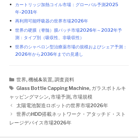
カートリッジ加熱コイル市場：グローバル予測2025
年-2031年
再利用可能呼吸器の世界市場2026年
世界の硬膜（脊髄）膜パッチ市場2026年～2032年予
測：タイプ別（吸収性、非吸収性）
世界のシャペロン型治療薬市場の規模およびシェア予測：
2026年から2036年までの見通し
カ
世界
,
機械&装置
,
調査資料
テ
タ
Glass Bottle Capping Machine
,
ガラスボトルキ
ゴ
グ
ャッピングマシン
,
市場予測
,
市場規模
リ
投
太陽電池製造ロボットの世界市場2026年
ー
稿
世界のHDD搭載ネットワーク・アタッチド・スト
ナ
レージデバイス市場2026年
ビ
ゲ