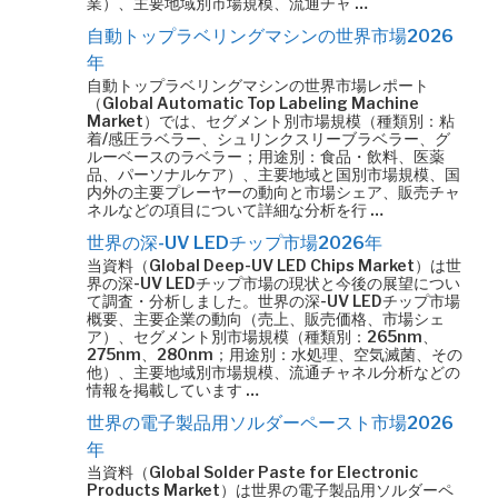
業）、主要地域別市場規模、流通チャ …
自動トップラベリングマシンの世界市場2026
年
自動トップラベリングマシンの世界市場レポート
（Global Automatic Top Labeling Machine
Market）では、セグメント別市場規模（種類別：粘
着/感圧ラベラー、シュリンクスリーブラベラー、グ
ルーベースのラベラー；用途別：食品・飲料、医薬
品、パーソナルケア）、主要地域と国別市場規模、国
内外の主要プレーヤーの動向と市場シェア、販売チャ
ネルなどの項目について詳細な分析を行 …
世界の深-UV LEDチップ市場2026年
当資料（Global Deep-UV LED Chips Market）は世
界の深-UV LEDチップ市場の現状と今後の展望につい
て調査・分析しました。世界の深-UV LEDチップ市場
概要、主要企業の動向（売上、販売価格、市場シェ
ア）、セグメント別市場規模（種類別：265nm、
275nm、280nm；用途別：水処理、空気滅菌、その
他）、主要地域別市場規模、流通チャネル分析などの
情報を掲載しています …
世界の電子製品用ソルダーペースト市場2026
年
当資料（Global Solder Paste for Electronic
Products Market）は世界の電子製品用ソルダーペ