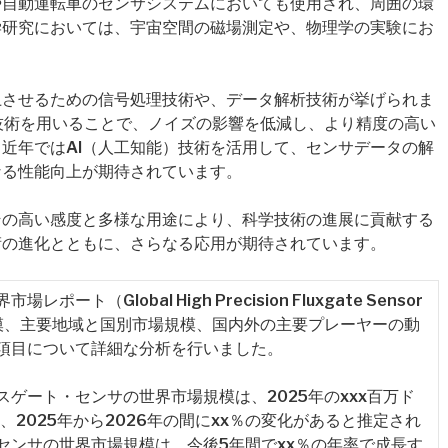
や自動運転車のセンサシステムにおいても使用され、周囲の環
学研究においては、宇宙空間の磁場測定や、物理学の実験にお
上させるための信号処理技術や、データ解析技術が挙げられま
技術を用いることで、ノイズの影響を低減し、より精度の高い
近年ではAI（人工知能）技術を活用して、センサデータの解
なる性能向上が期待されています。
その高い感度と多様な用途により、科学技術の進展に貢献する
術の進化とともに、さらなる応用が期待されています。
（Global High Precision Fluxgate Sensor
規模、主要地域と国別市場規模、国内外の主要プレーヤーの動
項目について詳細な分析を行いました。
ゲート・センサの世界市場規模は、2025年のxxx百万ド
り、2025年から2026年の間にxx％の変化があると推定され
センサの世界市場規模は、今後5年間でxx％の年率で成長す