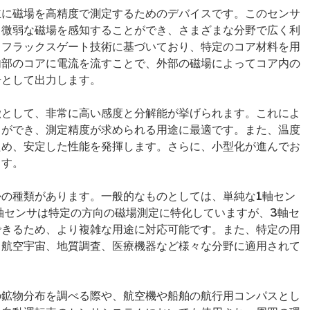
主に磁場を高精度で測定するためのデバイスです。このセンサ
る微弱な磁場を感知することができ、さまざまな分野で広く利
、フラックスゲート技術に基づいており、特定のコア材料を用
内部のコアに電流を流すことで、外部の磁場によってコア内の
号として出力します。
徴として、非常に高い感度と分解能が挙げられます。これによ
とができ、測定精度が求められる用途に最適です。また、温度
ため、安定した性能を発揮します。さらに、小型化が進んでお
ます。
の種類があります。一般的なものとしては、単純な1軸セン
軸センサは特定の方向の磁場測定に特化していますが、3軸セ
できるため、より複雑な用途に対応可能です。また、特定の用
、航空宇宙、地質調査、医療機器など様々な分野に適用されて
の鉱物分布を調べる際や、航空機や船舶の航行用コンパスとし