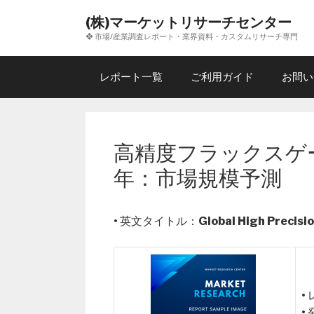
コ
(株)マーケットリサーチセンター
ン
❖ 市場/産業調査レポート・業界資料・カスタムリサーチ専門
テ
ン
ツ
レポート一覧
ご利用ガイド
お問い
へ
ス
キ
ッ
高精度フラックスゲ
プ
年：市場規模予測
• 英文タイトル：
Global High Precis
•
•