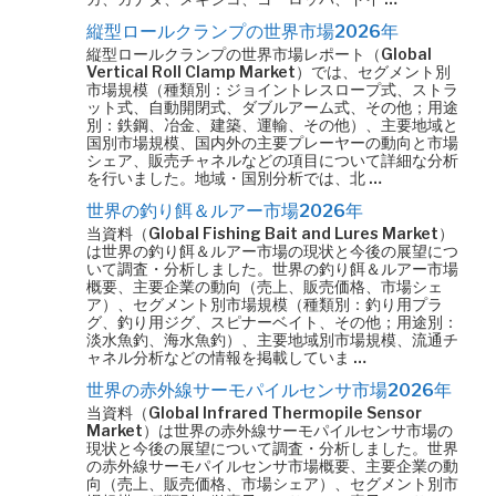
縦型ロールクランプの世界市場2026年
縦型ロールクランプの世界市場レポート（Global
Vertical Roll Clamp Market）では、セグメント別
市場規模（種類別：ジョイントレスロープ式、ストラ
ット式、自動開閉式、ダブルアーム式、その他；用途
別：鉄鋼、冶金、建築、運輸、その他）、主要地域と
国別市場規模、国内外の主要プレーヤーの動向と市場
シェア、販売チャネルなどの項目について詳細な分析
を行いました。地域・国別分析では、北 …
世界の釣り餌＆ルアー市場2026年
当資料（Global Fishing Bait and Lures Market）
は世界の釣り餌＆ルアー市場の現状と今後の展望につ
いて調査・分析しました。世界の釣り餌＆ルアー市場
概要、主要企業の動向（売上、販売価格、市場シェ
ア）、セグメント別市場規模（種類別：釣り用プラ
グ、釣り用ジグ、スピナーベイト、その他；用途別：
淡水魚釣、海水魚釣）、主要地域別市場規模、流通チ
ャネル分析などの情報を掲載していま …
世界の赤外線サーモパイルセンサ市場2026年
当資料（Global Infrared Thermopile Sensor
Market）は世界の赤外線サーモパイルセンサ市場の
現状と今後の展望について調査・分析しました。世界
の赤外線サーモパイルセンサ市場概要、主要企業の動
向（売上、販売価格、市場シェア）、セグメント別市