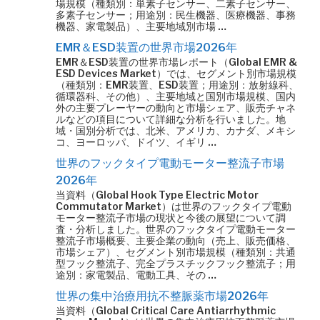
場規模（種類別：単素子センサー、二素子センサー、
多素子センサー；用途別：民生機器、医療機器、事務
機器、家電製品）、主要地域別市場 …
EMR＆ESD装置の世界市場2026年
EMR＆ESD装置の世界市場レポート（Global EMR &
ESD Devices Market）では、セグメント別市場規模
（種類別：EMR装置、ESD装置；用途別：放射線科、
循環器科、その他）、主要地域と国別市場規模、国内
外の主要プレーヤーの動向と市場シェア、販売チャネ
ルなどの項目について詳細な分析を行いました。地
域・国別分析では、北米、アメリカ、カナダ、メキシ
コ、ヨーロッパ、ドイツ、イギリ …
世界のフックタイプ電動モーター整流子市場
2026年
当資料（Global Hook Type Electric Motor
Commutator Market）は世界のフックタイプ電動
モーター整流子市場の現状と今後の展望について調
査・分析しました。世界のフックタイプ電動モーター
整流子市場概要、主要企業の動向（売上、販売価格、
市場シェア）、セグメント別市場規模（種類別：共通
型フック整流子、完全プラスチックフック整流子；用
途別：家電製品、電動工具、その …
世界の集中治療用抗不整脈薬市場2026年
当資料（Global Critical Care Antiarrhythmic