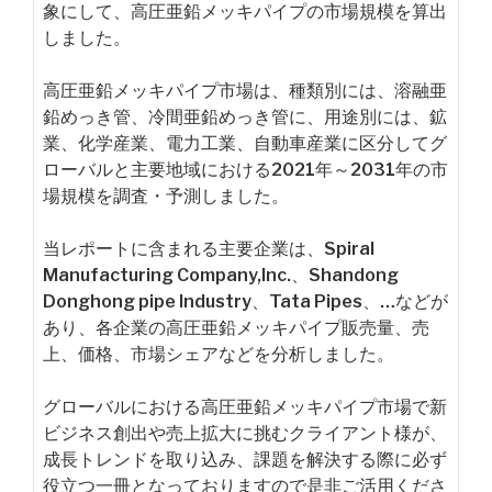
象にして、高圧亜鉛メッキパイプの市場規模を算出
しました。
高圧亜鉛メッキパイプ市場は、種類別には、溶融亜
鉛めっき管、冷間亜鉛めっき管に、用途別には、鉱
業、化学産業、電力工業、自動車産業に区分してグ
ローバルと主要地域における2021年～2031年の市
場規模を調査・予測しました。
当レポートに含まれる主要企業は、Spiral
Manufacturing Company,Inc.、Shandong
Donghong pipe Industry、Tata Pipes、…などが
あり、各企業の高圧亜鉛メッキパイプ販売量、売
上、価格、市場シェアなどを分析しました。
グローバルにおける高圧亜鉛メッキパイプ市場で新
ビジネス創出や売上拡大に挑むクライアント様が、
成長トレンドを取り込み、課題を解決する際に必ず
役立つ一冊となっておりますので是非ご活用くださ