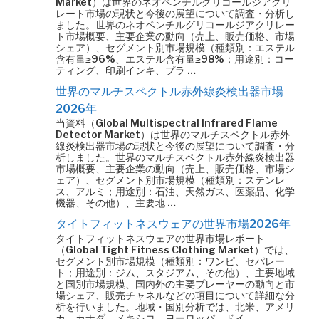
Market）は世界のネオペンチルグリコールジアクリ
レート市場の現状と今後の展望について調査・分析し
ました。世界のネオペンチルグリコールジアクリレー
ト市場概要、主要企業の動向（売上、販売価格、市場
シェア）、セグメント別市場規模（種類別：エステル
含有量≥96%、エステル含有量≥98%；用途別：コー
ティング、印刷インキ、プラ …
世界のマルチスペクトル赤外線炎検出器市場
2026年
当資料（Global Multispectral Infrared Flame
Detector Market）は世界のマルチスペクトル赤外
線炎検出器市場の現状と今後の展望について調査・分
析しました。世界のマルチスペクトル赤外線炎検出器
市場概要、主要企業の動向（売上、販売価格、市場シ
ェア）、セグメント別市場規模（種類別：ステンレ
ス、アルミ；用途別：石油、天然ガス、医薬品、化学
機器、その他）、主要地 …
タイトフィットネスウェアの世界市場2026年
タイトフィットネスウェアの世界市場レポート
（Global Tight Fitness Clothing Market）では、
セグメント別市場規模（種類別：ワンピ、セパレー
ト；用途別：ジム、スタジアム、その他）、主要地域
と国別市場規模、国内外の主要プレーヤーの動向と市
場シェア、販売チャネルなどの項目について詳細な分
析を行いました。地域・国別分析では、北米、アメリ
カ、カナダ、メキシコ、ヨーロッパ、ドイ …