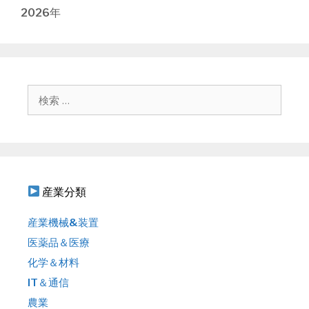
ビ
2026年
ゲ
ー
シ
ョ
ン
検
索
:
産業分類
産業機械&装置
医薬品＆医療
化学＆材料
IT＆通信
農業