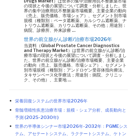
Drugs Market）は世界の集中治療用抗不整脈薬市場
の現状と今後の展望について調査・分析しました。世
界の集中治療用抗不整脈薬市場概要、主要企業の動向
（売上、販売価格、市場シェア）、セグメント別市場
規模（種類別：ベータ遮断薬、カルシウム遮断薬、ナ
トリウム遮断薬、カリウム遮断薬、その他；用途別：
病院、診療所、外来診療 …
世界の前立腺がん診断/治療市場2026年
当資料（Global Prostate Cancer Diagnostics
and Therapy Market）は世界の前立腺がん診断/治
療市場の現状と今後の展望について調査・分析しまし
た。世界の前立腺がん診断/治療市場概要、主要企業
の動向（売上、販売価格、市場シェア）、セグメント
別市場規模（種類別：アンドロゲン受容体指向療法、
タキサンベース化学療法；用途別：病院、クリニッ
ク、その他）、主要地 …
栄養回復システムの世界市場2026年
骨髄増殖性疾患治療市場：規模・シェア分析、成長動向と
予測 (2025-2030年)
世界の半導体シンナー市場2026年-2032年：PGMEシス
テム、アセテートシステム、ラクテートシステム、ケトン