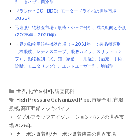
別、タイプ・用途別
ブラシ付きDC（BDC）モータードライバの世界市場
2026年
迅速微生物検査市場：規模・シェア分析、成長動向と予測
(2025年～2030年)
世界の動物用眼科機器市場（～2031年）：製品種類別
（検眼鏡、レチノスコープ、眼底カメラ、スリットラン
プ）、動物種別（犬、猫、家畜）、用途別（治療、手術、
診断、モニタリング）、エンドユーザー別、地域別
カ
世界
,
化学＆材料
,
調査資料
テ
タ
High Pressure Galvanized Pipe
,
市場予測
,
市場
ゴ
グ
規模
,
高圧亜鉛メッキパイプ
リ
投
ダブルフラップアイソレーションバルブの世界市
ー
稿
場2026年
ナ
カーボン吸着剤/カーボン吸着装置の世界市場