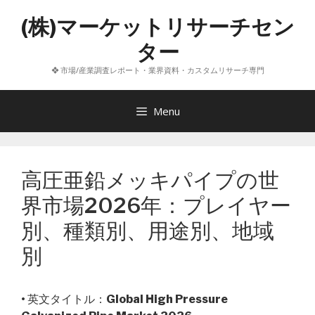
コ
(株)マーケットリサーチセン
ン
テ
ター
ン
❖ 市場/産業調査レポート・業界資料・カスタムリサーチ専門
ツ
へ
ス
Menu
キ
ッ
プ
高圧亜鉛メッキパイプの世
界市場2026年：プレイヤー
別、種類別、用途別、地域
別
• 英文タイトル：
Global High Pressure