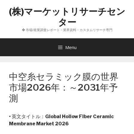
コ
(株)マーケットリサーチセン
ン
テ
ター
ン
❖ 市場/産業調査レポート・業界資料・カスタムリサーチ専門
ツ
へ
ス
Menu
キ
ッ
プ
中空糸セラミック膜の世界
市場2026年：～2031年予
測
• 英文タイトル：
Global Hollow Fiber Ceramic
Membrane Market 2026