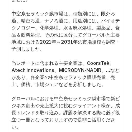
中空糸セラミック膜市場は、種類別には、限外ろ
過、精密ろ過、ナノろ過に、用途別には、バイオテ
クノロジー、化学処理、水＆廃水処理、製薬品、食
品＆飲料処理、その他に区分してグローバルと主要
地域における2021年～2031年の市場規模を調査・
予測しました。
当レポートに含まれる主要企業は、CoorsTek、
Atech Innovations、MICRODYN-NADIR、…など
があり、各企業の中空糸セラミック膜販売量、売
上、価格、市場シェアなどを分析しました。
グローバルにおける中空糸セラミック膜市場で新ビ
ジネス創出や売上拡大に挑むクライアント様が、成
長トレンドを取り込み、課題を解決する際に必ず役
立つ一冊となっておりますので是非ご活用くださ
い。