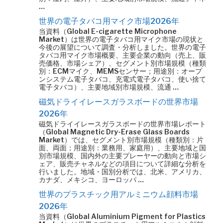
…
世界の電子タバコ用マイク市場2026年
当資料（Global E-cigarette Microphone
Market）は世界の電子タバコ用マイク市場の現状と
今後の展望について調査・分析しました。世界の電子
タバコ用マイク市場概要、主要企業の動向（売上、販
売価格、市場シェア）、セグメント別市場規模（種類
別：ECMマイク、MEMSセンサー；用途別：オープ
ンシステム電子タバコ、充電式電子タバコ、使い捨て
電子タバコ）、主要地域別市場規模、流通 …
磁気ドライイレースガラスボードの世界市場
2026年
磁気ドライイレースガラスボードの世界市場レポート
（Global Magnetic Dry-Erase Glass Boards
Market）では、セグメント別市場規模（種類別：片
面、両面；用途別：業務用、家庭用）、主要地域と国
別市場規模、国内外の主要プレーヤーの動向と市場シ
ェア、販売チャネルなどの項目について詳細な分析を
行いました。地域・国別分析では、北米、アメリカ、
カナダ、メキシコ、ヨーロッパ …
世界のプラスチック用アルミニウム顔料市場
2026年
当資料（Global Aluminium Pigment for Plastics