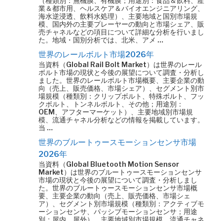
（種類別：無機膜、有機膜；用途別：食品＆飲料、産
業＆都市用、ヘルスケア＆バイオエンジニアリング、
海水逆浸透、飲料水処理）、主要地域と国別市場規
模、国内外の主要プレーヤーの動向と市場シェア、販
売チャネルなどの項目について詳細な分析を行いまし
た。地域・国別分析では、北米、アメ …
世界のレールボルト市場2026年
当資料（Global Rail Bolt Market）は世界のレール
ボルト市場の現状と今後の展望について調査・分析し
ました。世界のレールボルト市場概要、主要企業の動
向（売上、販売価格、市場シェア）、セグメント別市
場規模（種類別：クリップボルト、特殊ボルト、フッ
クボルト、トンネルボルト、その他；用途別：
OEM、アフターマーケット）、主要地域別市場規
模、流通チャネル分析などの情報を掲載しています。
当 …
世界のブルートゥースモーションセンサ市場
2026年
当資料（Global Bluetooth Motion Sensor
Market）は世界のブルートゥースモーションセンサ
市場の現状と今後の展望について調査・分析しまし
た。世界のブルートゥースモーションセンサ市場概
要、主要企業の動向（売上、販売価格、市場シェ
ア）、セグメント別市場規模（種類別：アクティブモ
ーションセンサ、パッシブモーションセンサ；用途
別：屋内、屋外）、主要地域別市場規模、流通チャネ