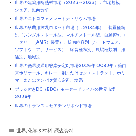
世界の建築用断熱材市場（2026～2033）：市場規模、
シェア、動向分析
世界のニトロフェノレートナトリウム市場
世界の酪農用搾乳ロボット市場（～2034年）：装置種類
別（シングルストール型、マルチストール型、自動搾乳ロ
ータリー（AMR）装置）、提供内容別（ハードウェア、
ソフトウェア、サービス）、家畜種類別、農場種類別、用
途別、地域別
世界の低温洗濯用酵素安定剤市場2026年-2032年：糖由
来ポリオール、キレート剤またはセクエストラント、ポリ
マーまたはタンパク質安定剤、塩系
ブラシ付きDC（BDC）モータードライバの世界市場
2026年
世界のトランス – ゼアチンリボシド市場
カ
世界
,
化学＆材料
,
調査資料