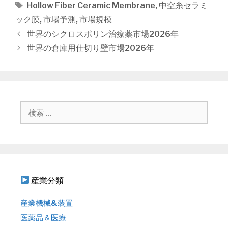
テ
タ
Hollow Fiber Ceramic Membrane
,
中空糸セラミ
ゴ
グ
ック膜
,
市場予測
,
市場規模
リ
投
世界のシクロスポリン治療薬市場2026年
ー
稿
世界の倉庫用仕切り壁市場2026年
ナ
ビ
ゲ
ー
シ
検
ョ
索
ン
:
産業分類
産業機械&装置
医薬品＆医療