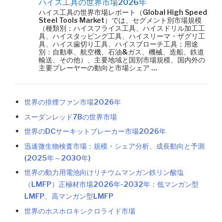
ハイス工具の世界市場2026年
ハイス工具の世界市場レポート（Global High Speed
Steel Tools Market）では、セグメント別市場規模
（種類別：ハイスフライス工具、ハイスドリル加工工
具、ハイスタッピング工具、ハイスリーマ・ザグリ工
具、ハイス歯切り工具、ハイスブローチ工具；用途
別：自動車、航空機、石油&ガス、機械、造船、鉄道
輸送、その他）、主要地域と国別市場規模、国内外の
主要プレーヤーの動向と市場シェア …
世界の排煙ファン市場2026年
スーダンレッド7Bの世界市場
世界のDCサーキットブレーカー市場2026年
迅速微生物検査市場：規模・シェア分析、成長動向と予測
(2025年～2030年)
世界の動力用電池向けリチウムマンガン鉄リン酸塩
（LMFP）正極材市場2026年-2032年：低マンガン型
LMFP、高マンガン型LMFP
世界のホスホロキシクロライド市場