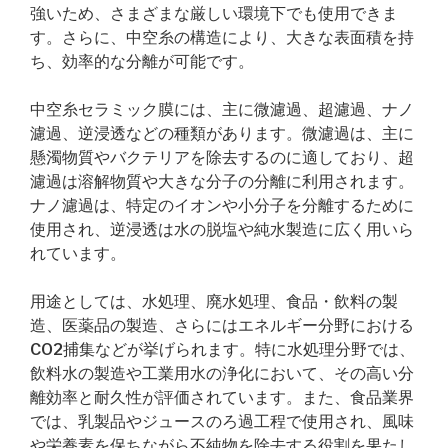
強いため、さまざまな厳しい環境下でも使用できま
す。さらに、中空糸の構造により、大きな表面積を持
ち、効率的な分離が可能です。
中空糸セラミック膜には、主に微濾過、超濾過、ナノ
濾過、逆浸透などの種類があります。微濾過は、主に
懸濁物質やバクテリアを除去するのに適しており、超
濾過は溶解物質や大きな分子の分離に利用されます。
ナノ濾過は、特定のイオンや小分子を分離するために
使用され、逆浸透は水の脱塩や純水製造に広く用いら
れています。
用途としては、水処理、廃水処理、食品・飲料の製
造、医薬品の製造、さらにはエネルギー分野における
CO2捕集などが挙げられます。特に水処理分野では、
飲料水の製造や工業用水の浄化において、その高い分
離効率と耐久性が評価されています。また、食品業界
では、乳製品やジュースのろ過工程で使用され、風味
や栄養素を保ちながら不純物を除去する役割を果たし