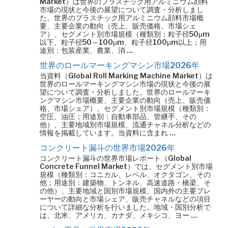
Market）は世界のプラスチック用アルミニウム顔料
市場の現状と今後の展望について調査・分析しまし
た。世界のプラスチック用アルミニウム顔料市場概
要、主要企業の動向（売上、販売価格、市場シェ
ア）、セグメント別市場規模（種類別：粒子径50μm
以下、粒子径50～100μm、粒子径100μm以上；用
途別：包装産業、農業、消 …
世界のロールマーキングマシン市場2026年
当資料（Global Roll Marking Machine Market）は
世界のロールマーキングマシン市場の現状と今後の展
望について調査・分析しました。世界のロールマーキ
ングマシン市場概要、主要企業の動向（売上、販売価
格、市場シェア）、セグメント別市場規模（種類別：
空圧、油圧；用途別：自動車部品、管継手、その
他）、主要地域別市場規模、流通チャネル分析などの
情報を掲載しています。当資料に含まれ …
コンクリート漏斗の世界市場2026年
コンクリート漏斗の世界市場レポート（Global
Concrete Funnel Market）では、セグメント別市場
規模（種類別：コニカル、レベル、オクタゴン、その
他；用途別：建築物、トンネル、高速道路・橋梁、そ
の他）、主要地域と国別市場規模、国内外の主要プレ
ーヤーの動向と市場シェア、販売チャネルなどの項目
について詳細な分析を行いました。地域・国別分析で
は、北米、アメリカ、カナダ、メキシコ、ヨー …