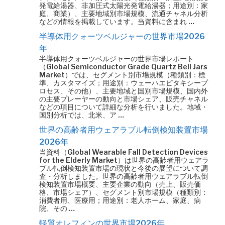
発電給湯器、非加圧式太陽光発電給湯器；用途別：家
庭、商業）、主要地域別市場規模、流通チャネル分析
などの情報を掲載しています。当資料に含まれ …
半導体用クォーツベルジャーの世界市場2026
年
半導体用クォーツベルジャーの世界市場レポート
（Global Semiconductor Grade Quartz Bell Jars
Market）では、セグメント別市場規模（種類別：標
準、カスタマイズ；用途別：ウェーハエピタキシープ
ロセス、その他）、主要地域と国別市場規模、国内外
の主要プレーヤーの動向と市場シェア、販売チャネル
などの項目について詳細な分析を行いました。地域・
国別分析では、北米、ア …
世界の高齢者用ウェアラブル転倒検知装置市場
2026年
当資料（Global Wearable Fall Detection Devices
for the Elderly Market）は世界の高齢者用ウェアラ
ブル転倒検知装置市場の現状と今後の展望について調
査・分析しました。世界の高齢者用ウェアラブル転倒
検知装置市場概要、主要企業の動向（売上、販売価
格、市場シェア）、セグメント別市場規模（種類別：
消費者用、医療用；用途別：老人ホーム、家庭、病
院、その …
軽質オレフィンの世界市場2026年