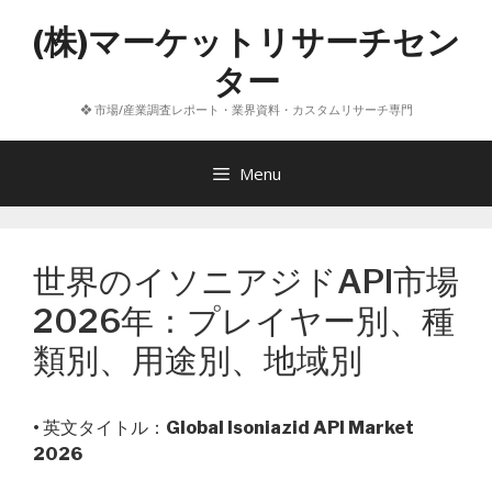
コ
(株)マーケットリサーチセン
ン
テ
ター
ン
❖ 市場/産業調査レポート・業界資料・カスタムリサーチ専門
ツ
へ
ス
Menu
キ
ッ
プ
世界のイソニアジドAPI市場
2026年：プレイヤー別、種
類別、用途別、地域別
• 英文タイトル：
Global Isoniazid API Market
2026