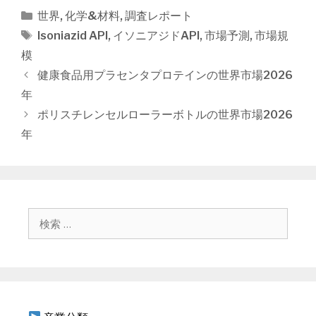
カ
世界
,
化学&材料
,
調査レポート
テ
タ
Isoniazid API
,
イソニアジドAPI
,
市場予測
,
市場規
ゴ
グ
模
リ
投
健康食品用プラセンタプロテインの世界市場2026
ー
稿
年
ナ
ポリスチレンセルローラーボトルの世界市場2026
ビ
年
ゲ
ー
シ
ョ
ン
検
索
: