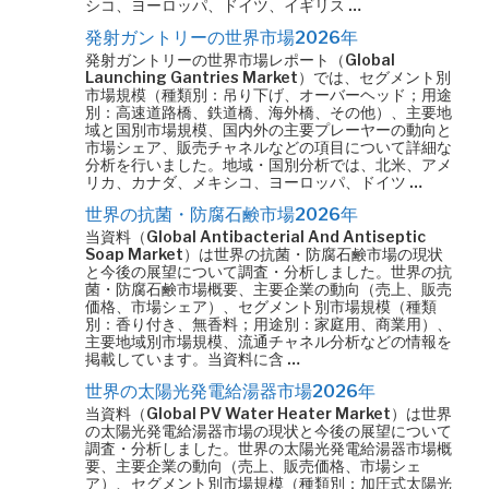
シコ、ヨーロッパ、ドイツ、イギリス …
発射ガントリーの世界市場2026年
発射ガントリーの世界市場レポート（Global
Launching Gantries Market）では、セグメント別
市場規模（種類別：吊り下げ、オーバーヘッド；用途
別：高速道路橋、鉄道橋、海外橋、その他）、主要地
域と国別市場規模、国内外の主要プレーヤーの動向と
市場シェア、販売チャネルなどの項目について詳細な
分析を行いました。地域・国別分析では、北米、アメ
リカ、カナダ、メキシコ、ヨーロッパ、ドイツ …
世界の抗菌・防腐石鹸市場2026年
当資料（Global Antibacterial And Antiseptic
Soap Market）は世界の抗菌・防腐石鹸市場の現状
と今後の展望について調査・分析しました。世界の抗
菌・防腐石鹸市場概要、主要企業の動向（売上、販売
価格、市場シェア）、セグメント別市場規模（種類
別：香り付き、無香料；用途別：家庭用、商業用）、
主要地域別市場規模、流通チャネル分析などの情報を
掲載しています。当資料に含 …
世界の太陽光発電給湯器市場2026年
当資料（Global PV Water Heater Market）は世界
の太陽光発電給湯器市場の現状と今後の展望について
調査・分析しました。世界の太陽光発電給湯器市場概
要、主要企業の動向（売上、販売価格、市場シェ
ア）、セグメント別市場規模（種類別：加圧式太陽光