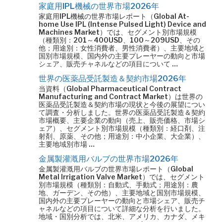
家庭用IPL機械の世界市場2026年
家庭用IPL機械の世界市場レポート（Global At-
home Use IPL (Intense Pulsed Light) Device and
Machines Market）では、セグメント別市場規模
（種類別：201～400USD、100～209USD、その
他；用途別：女性消費者、男性消費者）、主要地域と
国別市場規模、国内外の主要プレーヤーの動向と市場
シェア、販売チャネルなどの項目について …
世界の医薬品受託製造＆契約市場2026年
当資料（Global Pharmaceutical Contract
Manufacturing and Contract Market）は世界の
医薬品受託製造＆契約市場の現状と今後の展望につい
て調査・分析しました。世界の医薬品受託製造＆契約
市場概要、主要企業の動向（売上、販売価格、市場シ
ェア）、セグメント別市場規模（種類別：経口剤、注
射剤、原薬、その他；用途別：中小企業、大企業）、
主要地域別市場 …
金属製灌漑用バルブの世界市場2026年
金属製灌漑用バルブの世界市場レポート（Global
Metal Irrigation Valve Market）では、セグメント
別市場規模（種類別：自動式、手動式；用途別：農
地、ガーデン、その他）、主要地域と国別市場規模、
国内外の主要プレーヤーの動向と市場シェア、販売チ
ャネルなどの項目について詳細な分析を行いました。
地域・国別分析では、北米、アメリカ、カナダ、メキ