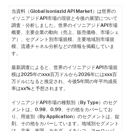
当資料（Global Isoniazid API Market）は世界の
イソニアジドAPI市場の現状と今後の展望について
調査・分析しました。世界のイソニアジドAPI市場
概要、主要企業の動向（売上、販売価格、市場シェ
ア）、セグメント別市場規模、主要地域別市場規
模、流通チャネル分析などの情報を掲載していま
す。
最新調査によると、世界のイソニアジドAPI市場規
模は2025年のxxx百万ドルから2026年にはxxx百
万ドルになると推定され、今後5年間の年平均成長
率はxx%と予想されます。
イソニアジドAPI市場の種類別（By Type）のセグ
メントは、0.98、0.99、その他をカバーしてお
り、用途別（By Application）のセグメントは、錠
剤、その他をカバーしています。地域別セグメント
は、北米、米国、カナダ、メキシコ、ヨーロッパ、