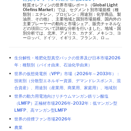
軽質オレフィンの世界市場レポート（Global Light
Olefins Market）では、セグメント別市場規模（種
類別：エチレン、プロピレン；用途別：化学商品、製
油所、その他）、主要地域と国別市場規模、国内外の
主要プレーヤーの動向と市場シェア、販売チャネルな
どの項目について詳細な分析を行いました。地域・国
別分析では、北米、アメリカ、カナダ、メキシコ、ヨ
ーロッパ、ドイツ、イギリス、フランス、ロ …
生分解性・堆肥化型真空パックの世界及び日本市場2026
年：種類別（バイオ由来、石油化学由来）
世界の仮想発電所（VPP）市場（2026年～2033年）：
技術別（分散型エネルギー資源、デマンドレスポンス、混
合資産）、用途別（産業用、商業用、家庭用）、地域別
世界の動力用電池向けリチウムマンガン鉄リン酸塩
（LMFP）正極材市場2026年-2032年：低マンガン型
LMFP、高マンガン型LMFP
世界の排煙ファン市場2026年
農業