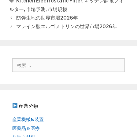
タ
Kitchen Electrostatic Filter
,
キッチン静電フィ
ゴ
グ
ルター
,
市場予測
,
市場規模
リ
投
防弾生地の世界市場2026年
ー
稿
マレイン酸エルゴメトリンの世界市場2026年
ナ
ビ
ゲ
ー
シ
検
ョ
索
ン
:
産業分類
産業機械&装置
医薬品＆医療