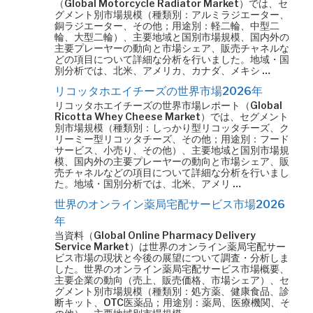
（Global Motorcycle Radiator Market）では、セ
グメント別市場規模（種類別：アルミラジエーター、
銅ラジエーター、その他；用途別：軽二輪、中型二
輪、大型二輪）、主要地域と国別市場規模、国内外の
主要プレーヤーの動向と市場シェア、販売チャネルな
どの項目について詳細な分析を行いました。地域・国
別分析では、北米、アメリカ、カナダ、メキシ …
リコッタホエイチーズの世界市場2026年
リコッタホエイチーズの世界市場レポート（Global
Ricotta Whey Cheese Market）では、セグメント
別市場規模（種類別：しっかり型リコッタチーズ、ク
リーミー型リコッタチーズ、その他；用途別：フード
サービス、小売り、その他）、主要地域と国別市場規
模、国内外の主要プレーヤーの動向と市場シェア、販
売チャネルなどの項目について詳細な分析を行いまし
た。地域・国別分析では、北米、アメリ …
世界のオンライン薬局宅配サービス市場2026
年
当資料（Global Online Pharmacy Delivery
Service Market）は世界のオンライン薬局宅配サー
ビス市場の現状と今後の展望について調査・分析しま
した。世界のオンライン薬局宅配サービス市場概要、
主要企業の動向（売上、販売価格、市場シェア）、セ
グメント別市場規模（種類別：処方薬、健康食品、診
断キット、OTC医薬品；用途別：薬局、医療機関、そ