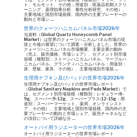
ト、モルモット、その他；用途別：医薬品初期スクリ
ーニング、薬理効果分析、毒性分析研究、その他）、
主要地域と国別市場規模、国内外の主要プレーヤーの
動向と市場シ …
世界のクォーツハニカムパネル市場2026年
当資料（Global Quartz Honeycomb Panel
Market）は世界のクォーツハニカムパネル市場の現
状と今後の展望について調査・分析しました。世界の
クォーツハニカムパネル市場概要、主要企業の動向
（売上、販売価格、市場シェア）、セグメント別市場
規模（種類別：ストーンハニカムパネル、マーブルハ
ニカムパネル、グランティハニカムパネル；用途別：
床、壁板、家具、その他）、主要地域別市場規 …
生理用ナプキン及びパッドの世界市場2026年
生理用ナプキン及びパッドの世界市場レポート
（Global Sanitary Napkins and Pads Market）で
は、セグメント別市場規模（種類別：レギュラー:6-
9g、スーパー:9-12g、スーパープラス:12-15g；用
途別：スーパーマーケット、薬局、オンラインスト
ア、その他）、主要地域と国別市場規模、国内外の主
要プレーヤーの動向と市場シェア、販売チャネルなど
の項目について詳細な分 …
オートバイ用ラジエーターの世界市場2026年
オートバイ用ラジエーターの世界市場レポート