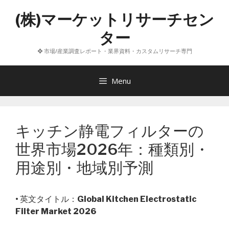
コ
(株)マーケットリサーチセン
ン
テ
ター
ン
❖ 市場/産業調査レポート・業界資料・カスタムリサーチ専門
ツ
へ
ス
Menu
キ
ッ
プ
キッチン静電フィルターの
世界市場2026年：種類別・
用途別・地域別予測
• 英文タイトル：
Global Kitchen Electrostatic
Filter Market 2026