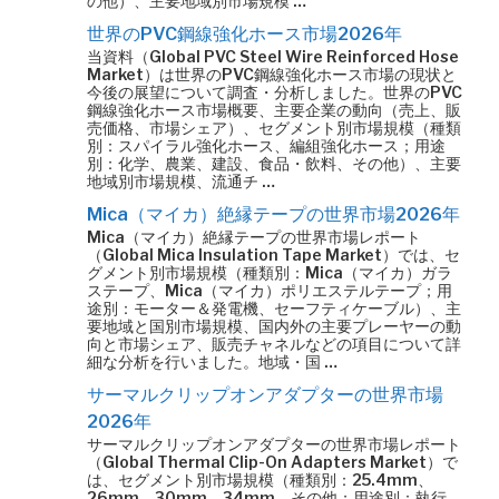
の他）、主要地域別市場規模 …
世界のPVC鋼線強化ホース市場2026年
当資料（Global PVC Steel Wire Reinforced Hose
Market）は世界のPVC鋼線強化ホース市場の現状と
今後の展望について調査・分析しました。世界のPVC
鋼線強化ホース市場概要、主要企業の動向（売上、販
売価格、市場シェア）、セグメント別市場規模（種類
別：スパイラル強化ホース、編組強化ホース；用途
別：化学、農業、建設、食品・飲料、その他）、主要
地域別市場規模、流通チ …
Mica（マイカ）絶縁テープの世界市場2026年
Mica（マイカ）絶縁テープの世界市場レポート
（Global Mica Insulation Tape Market）では、セ
グメント別市場規模（種類別：Mica（マイカ）ガラ
ステープ、Mica（マイカ）ポリエステルテープ；用
途別：モーター＆発電機、セーフティケーブル）、主
要地域と国別市場規模、国内外の主要プレーヤーの動
向と市場シェア、販売チャネルなどの項目について詳
細な分析を行いました。地域・国 …
サーマルクリップオンアダプターの世界市場
2026年
サーマルクリップオンアダプターの世界市場レポート
（Global Thermal Clip-On Adapters Market）で
は、セグメント別市場規模（種類別：25.4mm、
26mm、30mm、34mm、その他；用途別：執行、