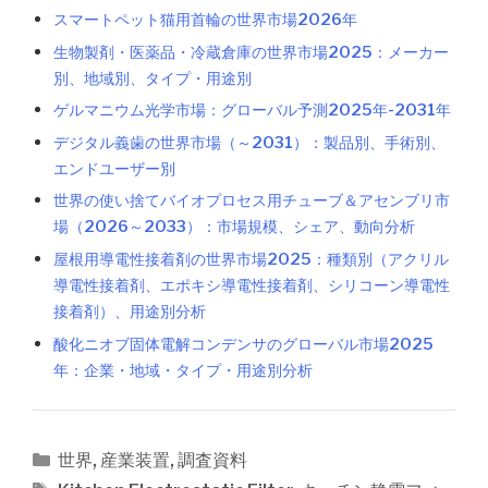
スマートペット猫用首輪の世界市場2026年
生物製剤・医薬品・冷蔵倉庫の世界市場2025：メーカー
別、地域別、タイプ・用途別
ゲルマニウム光学市場：グローバル予測2025年-2031年
デジタル義歯の世界市場（～2031）：製品別、手術別、
エンドユーザー別
世界の使い捨てバイオプロセス用チューブ＆アセンブリ市
場（2026～2033）：市場規模、シェア、動向分析
屋根用導電性接着剤の世界市場2025：種類別（アクリル
導電性接着剤、エポキシ導電性接着剤、シリコーン導電性
接着剤）、用途別分析
酸化ニオブ固体電解コンデンサのグローバル市場2025
年：企業・地域・タイプ・用途別分析
カ
世界
,
産業装置
,
調査資料
テ