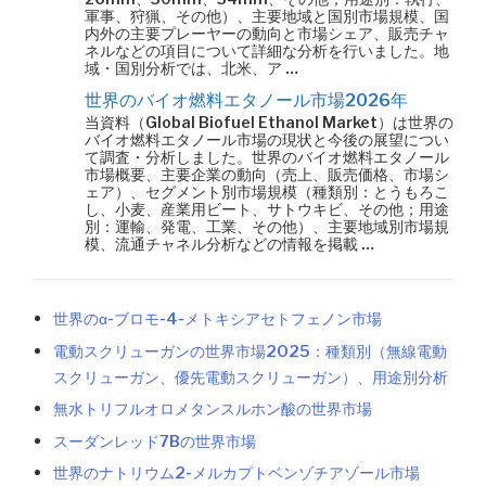
軍事、狩猟、その他）、主要地域と国別市場規模、国
内外の主要プレーヤーの動向と市場シェア、販売チャ
ネルなどの項目について詳細な分析を行いました。地
域・国別分析では、北米、ア …
世界のバイオ燃料エタノール市場2026年
当資料（Global Biofuel Ethanol Market）は世界の
バイオ燃料エタノール市場の現状と今後の展望につい
て調査・分析しました。世界のバイオ燃料エタノール
市場概要、主要企業の動向（売上、販売価格、市場シ
ェア）、セグメント別市場規模（種類別：とうもろこ
し、小麦、産業用ビート、サトウキビ、その他；用途
別：運輸、発電、工業、その他）、主要地域別市場規
模、流通チャネル分析などの情報を掲載 …
世界のα-ブロモ-4-メトキシアセトフェノン市場
電動スクリューガンの世界市場2025：種類別（無線電動
スクリューガン、優先電動スクリューガン）、用途別分析
無水トリフルオロメタンスルホン酸の世界市場
スーダンレッド7Bの世界市場
世界のナトリウム2-メルカプトベンゾチアゾール市場