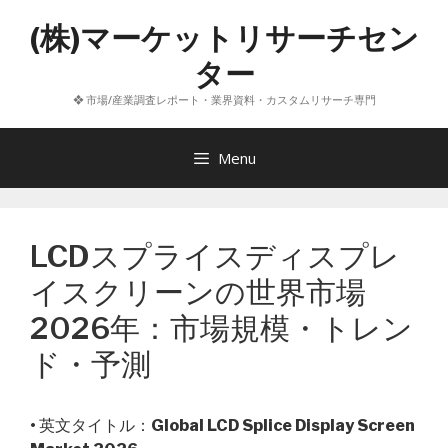
コ
(株)マーケットリサーチセン
ン
テ
ター
ン
❖ 市場/産業調査レポート・業界資料・カスタムリサーチ専門
ツ
へ
ス
Menu
キ
ッ
プ
LCDスプライスディスプレ
イスクリーンの世界市場
2026年：市場規模・トレン
ド・予測
• 英文タイトル：
Global LCD Splice Display Screen