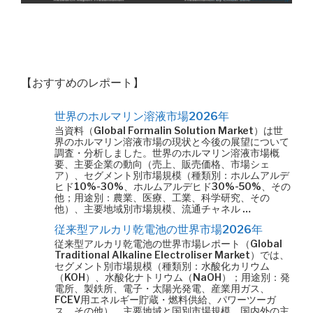
【おすすめのレポート】
世界のホルマリン溶液市場2026年
当資料（Global Formalin Solution Market）は世
界のホルマリン溶液市場の現状と今後の展望について
調査・分析しました。世界のホルマリン溶液市場概
要、主要企業の動向（売上、販売価格、市場シェ
ア）、セグメント別市場規模（種類別：ホルムアルデ
ヒド10%-30%、ホルムアルデヒド30%-50%、その
他；用途別：農業、医療、工業、科学研究、その
他）、主要地域別市場規模、流通チャネル …
従来型アルカリ乾電池の世界市場2026年
従来型アルカリ乾電池の世界市場レポート（Global
Traditional Alkaline Electroliser Market）では、
セグメント別市場規模（種類別：水酸化カリウム
（KOH）、水酸化ナトリウム（NaOH）；用途別：発
電所、製鉄所、電子・太陽光発電、産業用ガス、
FCEV用エネルギー貯蔵・燃料供給、パワーツーガ
ス、その他）、主要地域と国別市場規模、国内外の主