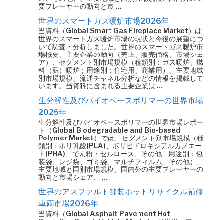
要プレーヤーの動向と市 …
世界のスマートガス暖炉市場2026年
当資料（Global Smart Gas Fireplace Market）は
世界のスマートガス暖炉市場の現状と今後の展望につ
いて調査・分析しました。世界のスマートガス暖炉市
場概要、主要企業の動向（売上、販売価格、市場シェ
ア）、セグメント別市場規模（種類別：ガス暖炉、燃
料（薪）暖炉；用途別：住宅用、商業用）、主要地域
別市場規模、流通チャネル分析などの情報を掲載して
います。当資料に含まれる主要企業は …
生分解性及びバイオベースポリマーの世界市場
2026年
生分解性及びバイオベースポリマーの世界市場レポー
ト（Global Biodegradable and Bio-based
Polymer Market）では、セグメント別市場規模（種
類別：ポリ乳酸(PLA)、ポリヒドロキシアルカノエー
ト(PHA)、でん粉・セルロース、その他；用途別：包
装袋、レジ袋、ゴミ袋、マルチフィルム、その他）、
主要地域と国別市場規模、国内外の主要プレーヤーの
動向と市場シェア、 …
世界のアスファルト舗装ホットリサイクル補修
車両市場2026年
当資料（Global Asphalt Pavement Hot