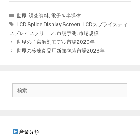
カ
世界
,
調査資料
,
電子＆半導体
テ
タ
LCD Splice Display Screen
,
LCDスプライスディ
ゴ
グ
スプレイスクリーン
,
市場予測
,
市場規模
リ
投
世界の子宮解剖モデル市場2026年
ー
稿
世界の冷凍食品用断熱包装市場2026年
ナ
ビ
ゲ
ー
シ
検
ョ
索
ン
:
産業分類