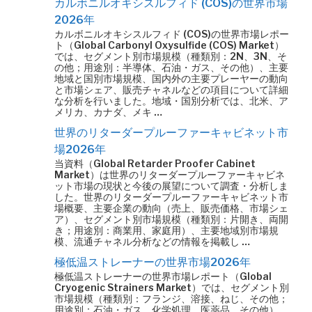
カルボニルオキシスルフィド (COS)の世界市場
2026年
カルボニルオキシスルフィド (COS)の世界市場レポー
ト（Global Carbonyl Oxysulfide (COS) Market）
では、セグメント別市場規模（種類別：2N、3N、そ
の他；用途別：半導体、石油・ガス、その他）、主要
地域と国別市場規模、国内外の主要プレーヤーの動向
と市場シェア、販売チャネルなどの項目について詳細
な分析を行いました。地域・国別分析では、北米、ア
メリカ、カナダ、メキ …
世界のリターダープルーファーキャビネット市
場2026年
当資料（Global Retarder Proofer Cabinet
Market）は世界のリターダープルーファーキャビネ
ット市場の現状と今後の展望について調査・分析しま
した。世界のリターダープルーファーキャビネット市
場概要、主要企業の動向（売上、販売価格、市場シェ
ア）、セグメント別市場規模（種類別：片開き、両開
き；用途別：商業用、家庭用）、主要地域別市場規
模、流通チャネル分析などの情報を掲載し …
極低温ストレーナーの世界市場2026年
極低温ストレーナーの世界市場レポート（Global
Cryogenic Strainers Market）では、セグメント別
市場規模（種類別：フランジ、溶接、ねじ、その他；
用途別：石油・ガス、化学処理、医薬品、その他）、