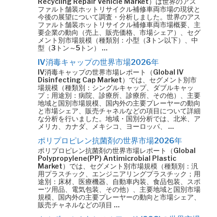
Recycling Repair Vehicle Market）は世界のアス
ファルト舗装ホットリサイクル補修車両市場の現状と
今後の展望について調査・分析しました。世界のアス
ファルト舗装ホットリサイクル補修車両市場概要、主
要企業の動向（売上、販売価格、市場シェア）、セグ
メント別市場規模（種類別：小型（3トン以下）、中
型（3トン～5トン） …
IV消毒キャップの世界市場2026年
IV消毒キャップの世界市場レポート（Global IV
Disinfecting Cap Market）では、セグメント別市
場規模（種類別：シングルキャップ、ダブルキャッ
プ；用途別：病院、診療所、診療所、その他）、主要
地域と国別市場規模、国内外の主要プレーヤーの動向
と市場シェア、販売チャネルなどの項目について詳細
な分析を行いました。地域・国別分析では、北米、ア
メリカ、カナダ、メキシコ、ヨーロッパ、 …
ポリプロピレン抗菌剤の世界市場2026年
ポリプロピレン抗菌剤の世界市場レポート（Global
Polypropylene(PP) Antimicrobial Plastic
Market）では、セグメント別市場規模（種類別：汎
用プラスチック、エンジニアリングプラスチック；用
途別：床材、医療機器、自動車内装、食品包装、スポ
ーツ用品、電気包装、その他）、主要地域と国別市場
規模、国内外の主要プレーヤーの動向と市場シェア、
販売チャネルなどの項目 …