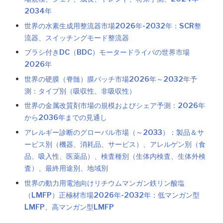
2034年
世界の水素生成用整流器市場2026年-2032年：SCR整
流器、スイッチングモード整流器
ブラシ付きDC（BDC）モータードライバの世界市場
2026年
世界の硬膜（脊髄）膜パッチ市場2026年～2032年予
測：タイプ別（吸収性、非吸収性）
世界の金属改質剤市場の規模およびシェア予測：2026年
から2036年までの見通し
アレルギー診断のグローバル市場（～2033）：製品＆サ
ービス別（機器、消耗品、サービス）、アレルゲン別（食
品、吸入性、医薬品）、検査種別（生体内検査、生体外検
査）、最終用途別、地域別
世界の動力用電池向けリチウムマンガン鉄リン酸塩
（LMFP）正極材市場2026年-2032年：低マンガン型
LMFP、高マンガン型LMFP