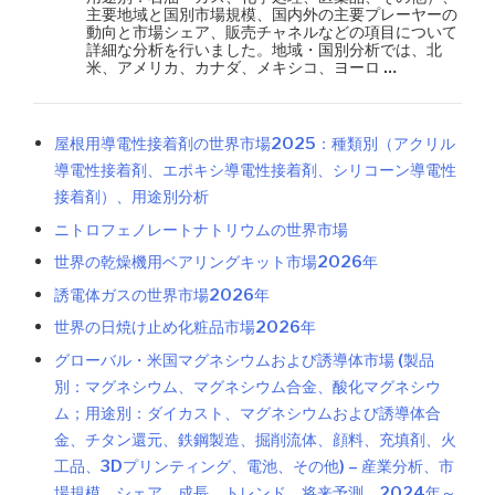
主要地域と国別市場規模、国内外の主要プレーヤーの
動向と市場シェア、販売チャネルなどの項目について
詳細な分析を行いました。地域・国別分析では、北
米、アメリカ、カナダ、メキシコ、ヨーロ …
屋根用導電性接着剤の世界市場2025：種類別（アクリル
導電性接着剤、エポキシ導電性接着剤、シリコーン導電性
接着剤）、用途別分析
ニトロフェノレートナトリウムの世界市場
世界の乾燥機用ベアリングキット市場2026年
誘電体ガスの世界市場2026年
世界の日焼け止め化粧品市場2026年
グローバル・米国マグネシウムおよび誘導体市場 (製品
別：マグネシウム、マグネシウム合金、酸化マグネシウ
ム；用途別：ダイカスト、マグネシウムおよび誘導体合
金、チタン還元、鉄鋼製造、掘削流体、顔料、充填剤、火
工品、3Dプリンティング、電池、その他) – 産業分析、市
場規模、シェア、成長、トレンド、将来予測、2024年～