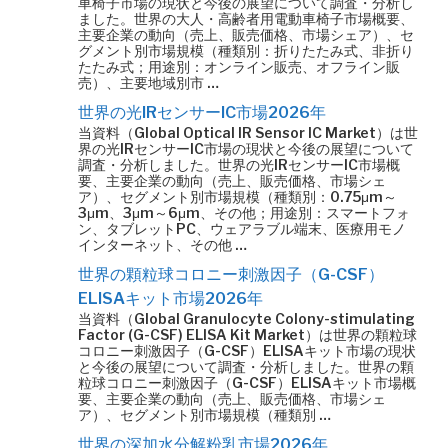
車椅子市場の現状と今後の展望について調査・分析し
ました。世界の大人・高齢者用電動車椅子市場概要、
主要企業の動向（売上、販売価格、市場シェア）、セ
グメント別市場規模（種類別：折りたたみ式、非折り
たたみ式；用途別：オンライン販売、オフライン販
売）、主要地域別市 …
世界の光IRセンサーIC市場2026年
当資料（Global Optical IR Sensor IC Market）は世
界の光IRセンサーIC市場の現状と今後の展望について
調査・分析しました。世界の光IRセンサーIC市場概
要、主要企業の動向（売上、販売価格、市場シェ
ア）、セグメント別市場規模（種類別：0.75μm～
3μm、3μm～6μm、その他；用途別：スマートフォ
ン、タブレットPC、ウェアラブル端末、医療用モノ
インターネット、その他 …
世界の顆粒球コロニー刺激因子（G-CSF）
ELISAキット市場2026年
当資料（Global Granulocyte Colony-stimulating
Factor (G-CSF) ELISA Kit Market）は世界の顆粒球
コロニー刺激因子（G-CSF）ELISAキット市場の現状
と今後の展望について調査・分析しました。世界の顆
粒球コロニー刺激因子（G-CSF）ELISAキット市場概
要、主要企業の動向（売上、販売価格、市場シェ
ア）、セグメント別市場規模（種類別 …
世界の深加水分解粉乳市場2026年