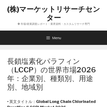
コ
(株)マーケットリサーチセン
ン
テ
ター
ン
❖ 市場/産業調査レポート・業界資料・カスタムリサーチ専門
ツ
へ
ス
Menu
キ
ッ
プ
長鎖塩素化パラフィン
（LCCP）の世界市場2026
年：企業別、種類別、用途
別、地域別
• 英文タイトル：
Global Long Chain Chlorinated