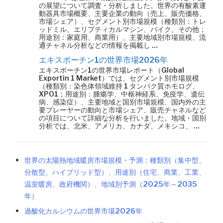
の展望について調査・分析しました。世界の有酸素運
動器具市場概要、主要企業の動向（売上、販売価格、
市場シェア）、セグメント別市場規模（種類別：トレ
ッドミル、エリプティカルマシン、バイク、その他；
用途別：家庭用、商業用）、主要地域別市場規模、流
通チャネル分析などの情報を掲載し …
エキスポーチン1の世界市場2026年
エキスポーチン1の世界市場レポート（Global
Exportin 1 Market）では、セグメント別市場規模
（種類別：染色体領域維持 1 タンパク質ホモログ、
XPO1；用途別：腫瘍学、中枢神経系、免疫学、遺伝
病、感染症）、主要地域と国別市場規模、国内外の主
要プレーヤーの動向と市場シェア、販売チャネルなど
の項目について詳細な分析を行いました。地域・国別
分析では、北米、アメリカ、カナダ、メキシコ、 …
世界の太陽熱地域暖房市場規模・予測：種類別（集中型、
分散型、ハイブリッド型）、用途別（住宅、商業、工業、
温室暖房、政府機関）、地域別予測（2025年～2035
年）
過酸化カルシウムの世界市場2026年