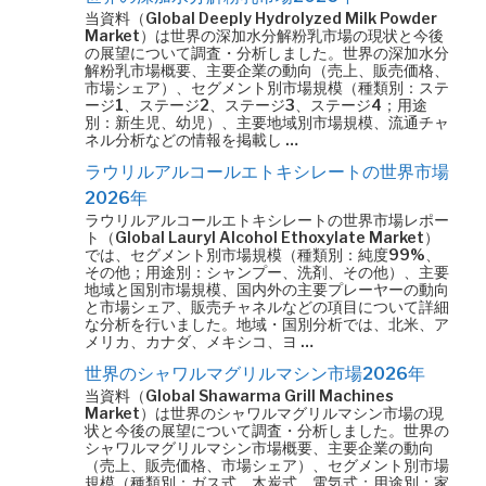
当資料（Global Deeply Hydrolyzed Milk Powder
Market）は世界の深加水分解粉乳市場の現状と今後
の展望について調査・分析しました。世界の深加水分
解粉乳市場概要、主要企業の動向（売上、販売価格、
市場シェア）、セグメント別市場規模（種類別：ステ
ージ1、ステージ2、ステージ3、ステージ4；用途
別：新生児、幼児）、主要地域別市場規模、流通チャ
ネル分析などの情報を掲載し …
ラウリルアルコールエトキシレートの世界市場
2026年
ラウリルアルコールエトキシレートの世界市場レポー
ト（Global Lauryl Alcohol Ethoxylate Market）
では、セグメント別市場規模（種類別：純度99%、
その他；用途別：シャンプー、洗剤、その他）、主要
地域と国別市場規模、国内外の主要プレーヤーの動向
と市場シェア、販売チャネルなどの項目について詳細
な分析を行いました。地域・国別分析では、北米、ア
メリカ、カナダ、メキシコ、ヨ …
世界のシャワルマグリルマシン市場2026年
当資料（Global Shawarma Grill Machines
Market）は世界のシャワルマグリルマシン市場の現
状と今後の展望について調査・分析しました。世界の
シャワルマグリルマシン市場概要、主要企業の動向
（売上、販売価格、市場シェア）、セグメント別市場
規模（種類別：ガス式、木炭式、電気式；用途別：家