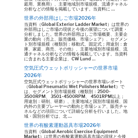
庭用、業務用）、主要地域別市場規模、流通チャネル
分析などの情報を掲載しています。当資料に …
世界の外部用はしご市場2026年
当資料（Global Exterior Ladder Market）は世界の
外部用はしご市場の現状と今後の展望について調査・
分析しました。世界の外部用はしご市場概要、主要企
業の動向（売上、販売価格、市場シェア）、セグメン
ト別市場規模（種類別：移動式、固定式；用途別：倉
庫、家庭、商売、その他）、主要地域別市場規模、流
通チャネル分析などの情報を掲載しています。当資料
に含まれる主要企業は、CW Lund …
空気圧式ウェットポリッシャーの世界市場
2026年
空気圧式ウェットポリッシャーの世界市場レポート
（Global Pneumatic Wet Polishers Market）で
は、セグメント別市場規模（種類別：2500-
3500RPM、 3501-4500RPM、 4501RPM以上；
用途別：研削、研磨）、主要地域と国別市場規模、国
内外の主要プレーヤーの動向と市場シェア、販売チャ
ネルなどの項目について詳細な分析を行いました。地
域・国別分析では、北 …
世界の有酸素運動器具市場2026年
当資料（Global Aerobic Exercise Equipment
Market）は世界の有酸素運動器具市場の現状と今後