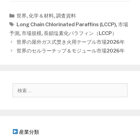
カ
世界
,
化学＆材料
,
調査資料
テ
タ
Long Chain Chlorinated Paraffins (LCCP)
,
市場
ゴ
グ
予測
,
市場規模
,
長鎖塩素化パラフィン（LCCP）
リ
投
世界の屋外ガス式焚き火用テーブル市場2026年
ー
稿
世界のセルラーチップ＆モジュール市場2026年
ナ
ビ
ゲ
ー
シ
検
ョ
索
ン
:
産業分類