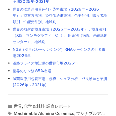
予測2025年-2031年
世界の潤滑油用着色剤・染料市場（2026年～2036
年）：塗布方法別、染料供給形態別、色要件別、購入者種
類別、性能要件別、地域別
世界の放射線検査市場（2026年～2033年）：検査法別
（X線、マンモグラフィ、CT）、用途別（病院、画像診断
センター）、地域別
NGS（次世代シーケンシング）RNAシーケンスの世界市
場2026年
道路フライス盤設備の世界市場2026年
世界のリン酸 85%市場
滅菌医療用包装市場：規模・シェア分析、成長動向と予測
(2026年～2031年)
カ
世界
,
化学＆材料
,
調査レポート
テ
タ
Machinable Alumina Ceramics
,
マシナブルアル