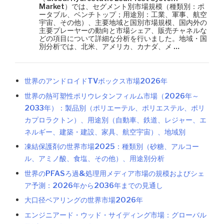
Market）では、セグメント別市場規模（種類別：ポ
ータブル、ベンチトップ；用途別：工業、軍事、航空
宇宙、その他）、主要地域と国別市場規模、国内外の
主要プレーヤーの動向と市場シェア、販売チャネルな
どの項目について詳細な分析を行いました。地域・国
別分析では、北米、アメリカ、カナダ、メ …
世界のアンドロイドTVボックス市場2026年
世界の熱可塑性ポリウレタンフィルム市場（2026年～
2033年）：製品別（ポリエーテル、ポリエステル、ポリ
カプロラクトン）、用途別（自動車、鉄道、レジャー、エ
ネルギー、建築・建設、家具、航空宇宙）、地域別
凍結保護剤の世界市場2025：種類別（砂糖、アルコー
ル、アミノ酸、食塩、その他）、用途別分析
世界のPFASろ過&処理用メディア市場の規模およびシェ
ア予測：2026年から2036年までの見通し
大口径ベアリングの世界市場2026年
エンジニアード・ウッド・サイディング市場：グローバル