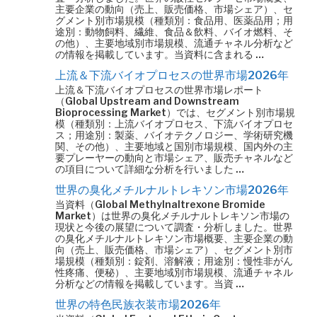
主要企業の動向（売上、販売価格、市場シェア）、セ
グメント別市場規模（種類別：食品用、医薬品用；用
途別：動物飼料、繊維、食品＆飲料、バイオ燃料、そ
の他）、主要地域別市場規模、流通チャネル分析など
の情報を掲載しています。当資料に含まれる …
上流＆下流バイオプロセスの世界市場2026年
上流＆下流バイオプロセスの世界市場レポート
（Global Upstream and Downstream
Bioprocessing Market）では、セグメント別市場規
模（種類別：上流バイオプロセス、下流バイオプロセ
ス；用途別：製薬、バイオテクノロジー、学術研究機
関、その他）、主要地域と国別市場規模、国内外の主
要プレーヤーの動向と市場シェア、販売チャネルなど
の項目について詳細な分析を行いました …
世界の臭化メチルナルトレキソン市場2026年
当資料（Global Methylnaltrexone Bromide
Market）は世界の臭化メチルナルトレキソン市場の
現状と今後の展望について調査・分析しました。世界
の臭化メチルナルトレキソン市場概要、主要企業の動
向（売上、販売価格、市場シェア）、セグメント別市
場規模（種類別：錠剤、溶解液；用途別：慢性非がん
性疼痛、便秘）、主要地域別市場規模、流通チャネル
分析などの情報を掲載しています。当資 …
世界の特色民族衣装市場2026年