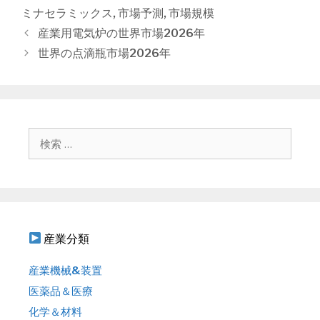
ゴ
グ
ミナセラミックス
,
市場予測
,
市場規模
リ
投
産業用電気炉の世界市場2026年
ー
稿
世界の点滴瓶市場2026年
ナ
ビ
ゲ
ー
シ
検
ョ
索
ン
:
産業分類
産業機械&装置
医薬品＆医療
化学＆材料