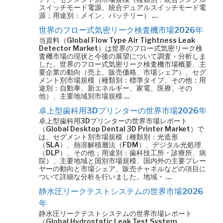
スイッチモード電源、統合デュアルスイッチモード電
源；用途別：メイン、バッテリー） …
世界のフロー式気密リーク検査機市場2026年
当資料（Global Flow Type Air Tightness Leak
Detector Market）は世界のフロー式気密リーク検
査機市場の現状と今後の展望について調査・分析しま
した。世界のフロー式気密リーク検査機市場概要、主
要企業の動向（売上、販売価格、市場シェア）、セグ
メント別市場規模（種類別：標準タイプ、その他；用
途別：自動車、新エネルギー、家電、医療、その
他）、主要地域別市場規模 …
卓上型歯科用3Dプリンターの世界市場2026年
卓上型歯科用3Dプリンターの世界市場レポート
（Global Desktop Dental 3D Printer Market）で
は、セグメント別市場規模（種類別：光造形
（SLA）、熱溶解積層法（FDM）、デジタル光処理
（DLP）、その他；用途別：歯科技工所・診療所、病
院）、主要地域と国別市場規模、国内外の主要プレー
ヤーの動向と市場シェア、販売チャネルなどの項目に
ついて詳細な分析を行いました。地域・ …
静水圧リークテストシステムの世界市場2026
年
静水圧リークテストシステムの世界市場レポート
（Global Hydrostatic Leak Test System