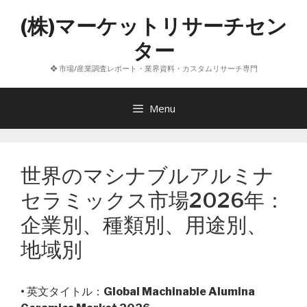
コ
(株)マーケットリサーチセン
ン
テ
ター
ン
❖ 市場/産業調査レポート・業界資料・カスタムリサーチ専門
ツ
へ
ス
Menu
キ
ッ
プ
世界のマシナブルアルミナ
セラミックス市場2026年：
企業別、種類別、用途別、
地域別
• 英文タイトル：
Global Machinable Alumina