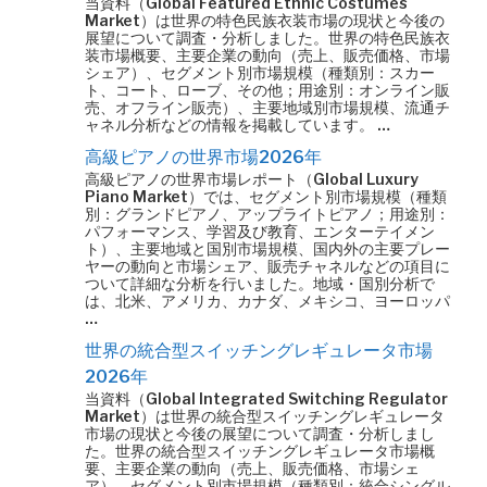
当資料（Global Featured Ethnic Costumes
Market）は世界の特色民族衣装市場の現状と今後の
展望について調査・分析しました。世界の特色民族衣
装市場概要、主要企業の動向（売上、販売価格、市場
シェア）、セグメント別市場規模（種類別：スカー
ト、コート、ローブ、その他；用途別：オンライン販
売、オフライン販売）、主要地域別市場規模、流通チ
ャネル分析などの情報を掲載しています。 …
高級ピアノの世界市場2026年
高級ピアノの世界市場レポート（Global Luxury
Piano Market）では、セグメント別市場規模（種類
別：グランドピアノ、アップライトピアノ；用途別：
パフォーマンス、学習及び教育、エンターテイメン
ト）、主要地域と国別市場規模、国内外の主要プレー
ヤーの動向と市場シェア、販売チャネルなどの項目に
ついて詳細な分析を行いました。地域・国別分析で
は、北米、アメリカ、カナダ、メキシコ、ヨーロッパ
…
世界の統合型スイッチングレギュレータ市場
2026年
当資料（Global Integrated Switching Regulator
Market）は世界の統合型スイッチングレギュレータ
市場の現状と今後の展望について調査・分析しまし
た。世界の統合型スイッチングレギュレータ市場概
要、主要企業の動向（売上、販売価格、市場シェ
ア）、セグメント別市場規模（種類別：統合シングル