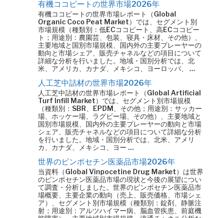
有機ココピートの世界市場2026年
有機ココピートの世界市場レポート（Global
Organic Coco Peat Market）では、セグメント別
市場規模（種類別：低ECココピート、高ECココピー
ト；用途別：農園芸、包装、寝具・床材、その他）、
主要地域と国別市場規模、国内外の主要プレーヤーの
動向と市場シェア、販売チャネルなどの項目について
詳細な分析を行いました。地域・国別分析では、北
米、アメリカ、カナダ、メキシコ、ヨーロッパ、 …
人工芝中詰材の世界市場2026年
人工芝中詰材の世界市場レポート（Global Artificial
Turf Infill Market）では、セグメント別市場規模
（種類別：SBR、EPDM、その他；用途別：サッカー
場、ホッケー場、ラグビー場、その他）、主要地域と
国別市場規模、国内外の主要プレーヤーの動向と市場
シェア、販売チャネルなどの項目について詳細な分析
を行いました。地域・国別分析では、北米、アメリ
カ、カナダ、メキシコ、ヨー …
世界のビンポセチン医薬品市場2026年
当資料（Global Vinpocetine Drug Market）は世界
のビンポセチン医薬品市場の現状と今後の展望につい
て調査・分析しました。世界のビンポセチン医薬品市
場概要、主要企業の動向（売上、販売価格、市場シェ
ア）、セグメント別市場規模（種類別：錠剤、静脈注
射；用途別：アルツハイマー病、脳血管疾患、前庭機