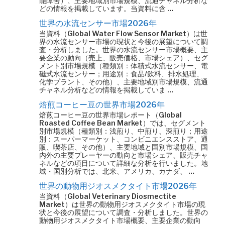
能障害）、主要地域別市場規模、流通チャネル分析な
どの情報を掲載しています。当資料に含 …
世界の水流センサー市場2026年
当資料（Global Water Flow Sensor Market）は世
界の水流センサー市場の現状と今後の展望について調
査・分析しました。世界の水流センサー市場概要、主
要企業の動向（売上、販売価格、市場シェア）、セグ
メント別市場規模（種類別：体積式水流センサー、電
磁式水流センサー；用途別：食品/飲料、排水処理、
化学プラント、その他）、主要地域別市場規模、流通
チャネル分析などの情報を掲載していま …
焙煎コーヒー豆の世界市場2026年
焙煎コーヒー豆の世界市場レポート（Global
Roasted Coffee Bean Market）では、セグメント
別市場規模（種類別：浅煎り、中煎り、深煎り；用途
別：スーパーマーケット、コンビニエンスストア、通
販、喫茶店、その他）、主要地域と国別市場規模、国
内外の主要プレーヤーの動向と市場シェア、販売チャ
ネルなどの項目について詳細な分析を行いました。地
域・国別分析では、北米、アメリカ、カナダ、 …
世界の動物用ジオスメクタイト市場2026年
当資料（Global Veterinary Diosmectite
Market）は世界の動物用ジオスメクタイト市場の現
状と今後の展望について調査・分析しました。世界の
動物用ジオスメクタイト市場概要、主要企業の動向