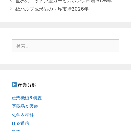
投
世界のコットン製ガーゼスポンジ市場2026年
ー
稿
紙パルプ成形品の世界市場2026年
ナ
ビ
ゲ
ー
シ
検
ョ
索
ン
:
産業分類
産業機械&装置
医薬品＆医療
化学＆材料
IT＆通信