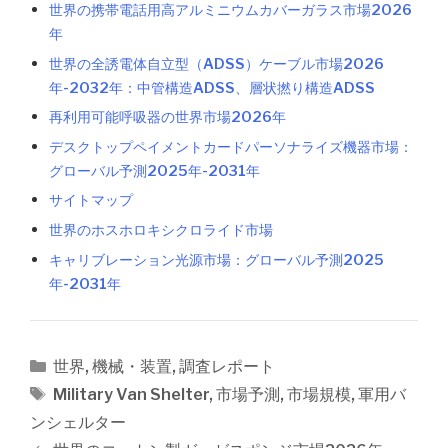
世界の携帯電話用高アルミニウムカバーガラス市場2026
年
世界の全誘電体自立型（ADSS）ケーブル市場2026
年-2032年：中管構造ADSS、層状撚り構造ADSS
再利用可能呼吸器の世界市場2026年
デスクトップペイメントカードパーソナライズ機器市場：
グローバル予測2025年-2031年
サイトマップ
世界のホスホロキシクロライド市場
キャリブレーション光源市場：グローバル予測2025
年-2031年
カ
世界
,
機械・装置
,
調査レポート
テ
タ
Military Van Shelter
,
市場予測
,
市場規模
,
軍用バ
ゴ
グ
ンシェルター
リ