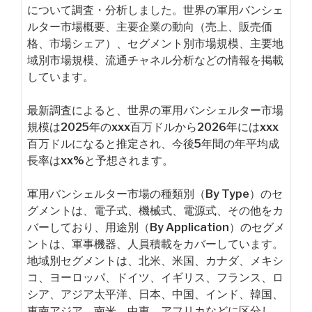
について調査・分析しました。世界の軍用バンシェ
ルター市場概要、主要企業の動向（売上、販売価
格、市場シェア）、セグメント別市場規模、主要地
域別市場規模、流通チャネル分析などの情報を掲載
しています。
最新調査によると、世界の軍用バンシェルター市場
規模は2025年のxxx百万ドルから2026年にはxxx
百万ドルになると推定され、今後5年間の年平均成
長率はxx%と予想されます。
軍用バンシェルター市場の種類別（By Type）のセ
グメントは、電子式、機械式、電源式、その他をカ
バーしており、用途別（By Application）のセグメ
ントは、軍事機器、人員積載をカバーしています。
地域別セグメントは、北米、米国、カナダ、メキシ
コ、ヨーロッパ、ドイツ、イギリス、フランス、ロ
シア、アジア太平洋、日本、中国、インド、韓国、
東南アジア、南米、中東、アフリカなどに区分し