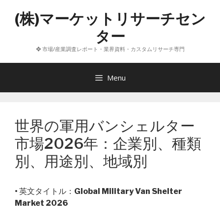
コ
(株)マーケットリサーチセン
ン
テ
ター
ン
❖ 市場/産業調査レポート・業界資料・カスタムリサーチ専門
ツ
へ
ス
Menu
キ
ッ
プ
世界の軍用バンシェルター
市場2026年：企業別、種類
別、用途別、地域別
• 英文タイトル：
Global Military Van Shelter
Market 2026