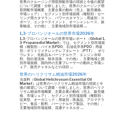
世界のクルージング用双胴船市場の現状と今後の展望
について調査・分析しました。世界のクルージング用
双胴船市場概要、主要企業の動向（売上、販売価格、
市場シェア）、セグメント別市場規模（種類別：セー
リング用カタマラン、パワーカタマラン；用途別：ス
ポーツ、エンターテイメント、オーシャンレース、旅
客輸送、その他）、主要地域別市場規模 …
1,3-プロパンジオールの世界市場2026年
1,3-プロパンジオールの世界市場レポート（Global 1,
3-Propanediol Market）では、セグメント別市場規
模（種類別：バイオ系PDO、石油化学系PDO；用途
別：ポリトリメチレンテレフタレート（PTT）、ポリ
ウレタン、化粧品＆パーソナルケア、エンジン冷却
剤、熱伝達流体、除氷流体、その他）、主要地域と国
別市場規模、国内外の主要プレーヤーの動向と市場シ
ェア、販売チャネルなどの項目 …
世界のヘリクリサム精油市場2026年
当資料（Global Helichrysum Essential Oil
Market）は世界のヘリクリサム精油市場の現状と今
後の展望について調査・分析しました。世界のヘリク
リサム精油市場概要、主要企業の動向（売上、販売価
格、市場シェア）、セグメント別市場規模（種類別：
従来型、オーガニック；用途別：医薬品、アロマテラ
ピー、食品・飲料、パーソナルケア製品、その他）、
主要地域別市場規模、流通チャネル分 …