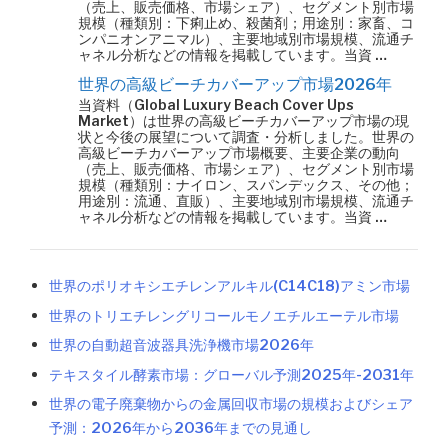
（売上、販売価格、市場シェア）、セグメント別市場
規模（種類別：下痢止め、殺菌剤；用途別：家畜、コ
ンパニオンアニマル）、主要地域別市場規模、流通チ
ャネル分析などの情報を掲載しています。当資 …
世界の高級ビーチカバーアップ市場2026年
当資料（Global Luxury Beach Cover Ups
Market）は世界の高級ビーチカバーアップ市場の現
状と今後の展望について調査・分析しました。世界の
高級ビーチカバーアップ市場概要、主要企業の動向
（売上、販売価格、市場シェア）、セグメント別市場
規模（種類別：ナイロン、スパンデックス、その他；
用途別：流通、直販）、主要地域別市場規模、流通チ
ャネル分析などの情報を掲載しています。当資 …
世界のポリオキシエチレンアルキル(C14C18)アミン市場
世界のトリエチレングリコールモノエチルエーテル市場
世界の自動超音波器具洗浄機市場2026年
テキスタイル酵素市場：グローバル予測2025年-2031年
世界の電子廃棄物からの金属回収市場の規模およびシェア
予測：2026年から2036年までの見通し