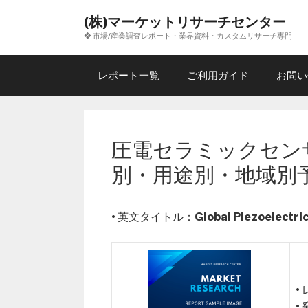
コ
(株)マーケットリサーチセンター
ン
❖ 市場/産業調査レポート・業界資料・カスタムリサーチ専門
テ
ン
ツ
レポート一覧
ご利用ガイド
お問い
へ
ス
キ
ッ
圧電セラミックセン
プ
別・用途別・地域別
• 英文タイトル：
Global Piezoelectr
•
•