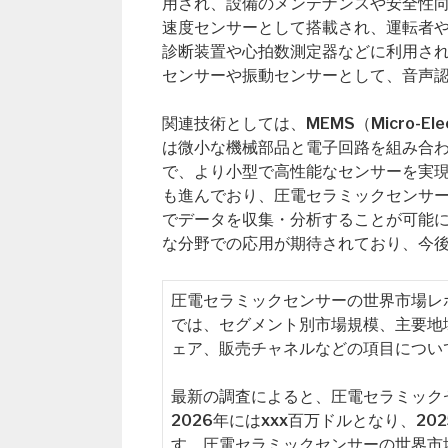
用され、設備のメンテナンスや安全性
速度センサーとして搭載され、運転者
診断装置や心拍数測定器などに利用さ
センサーや振動センサーとして、音声
関連技術としては、MEMS（Micro-Elec
は微小な機械部品と電子回路を組み合
で、より小型で高性能なセンサーを実現できます
も進んでおり、圧電セラミックセンサ
でデータを収集・分析することが可能
な分野での応用が期待されており、今
圧電セラミックセンサーの世界市場レポート（Glob
では、セグメント別市場規模、主要地
ェア、販売チャネルなどの項目につい
最新の調査によると、圧電セラミックセ
2026年にはxxx百万ドルとなり、2
す。圧電セラミックセンサーの世界市