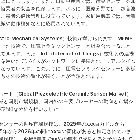
向上に寄与します。また、自動車産業では、衝突センサーや加
や搭乗者の安全を確保します。さらに、医療分野では、超音波
れ、患者の健康管理に役立っています。家庭用機器では、音響
認識や動作検知などに応用されています。
tro-Mechanical Systems）技術が挙げられます。MEMS
わせた技術で、圧電セラミックセンサーと組み合わせること
。また、IoT（Internet of Things）技術との連携
ーを用いたデバイスがネットワークに接続され、リアルタイム
になっています。このように、圧電セラミックセンサーは多様
後もその技術の進化が続くことが予想されます。
al Piezoelectric Ceramic Sensor Market）
域と国別市場規模、国内外の主要プレーヤーの動向と市場シ
て詳細な分析を行いました。
ンサーの世界市場規模は、2025年のxxx百万ドルから
025年から2026年の間にxx％の変化があると推定されていま
場規模は、今後5年間でxx％の年率で成長すると予測されて