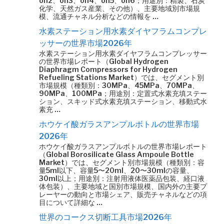
oh2、oh3、oh4、oh5、oh6；用途別：精製、石炭
化学、天然ガス産業、その他）、主要地域別市場規
模、流通チャネル分析などの情報を …
水素ステーション用水素ダイヤフラムコンプレ
ッサーの世界市場2026年
水素ステーション用水素ダイヤフラムコンプレッサー
の世界市場レポート（Global Hydrogen
Diaphragm Compressors for Hydrogen
Refueling Stations Market）では、セグメント別
市場規模（種類別：30MPa、45MPa、70MPa、
90MPa、100MPa；用途別：定置式水素充填ステー
ション、スキッド式水素充填ステーション、移動式水
素充 …
ホウケイ酸ガラスアンプルボトルの世界市場
2026年
ホウケイ酸ガラスアンプルボトルの世界市場レポート
（Global Borosilicate Glass Ampoule Bottle
Market）では、セグメント別市場規模（種類別：容
量5ml以下、容量5〜20ml、20〜30mlの容量、
30ml以上；用途別：注射用液体医薬品包装、経口液
体包装）、主要地域と国別市場規模、国内外の主要プ
レーヤーの動向と市場シェア、販売チャネルなどの項
目について詳細な …
世界のコークス切断工具市場2026年