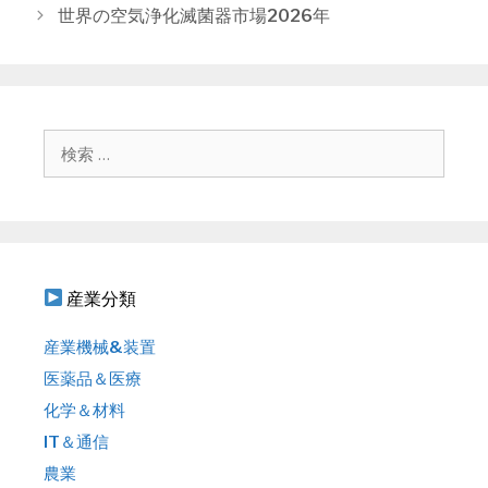
リ
稿
世界の空気浄化滅菌器市場2026年
ー
ナ
ビ
ゲ
ー
シ
検
ョ
索
ン
:
産業分類
産業機械&装置
医薬品＆医療
化学＆材料
IT＆通信
農業