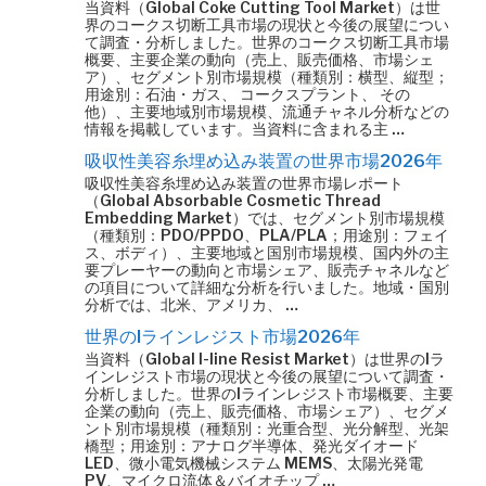
当資料（Global Coke Cutting Tool Market）は世
界のコークス切断工具市場の現状と今後の展望につい
て調査・分析しました。世界のコークス切断工具市場
概要、主要企業の動向（売上、販売価格、市場シェ
ア）、セグメント別市場規模（種類別：横型、縦型；
用途別：石油・ガス、 コークスプラント、 その
他）、主要地域別市場規模、流通チャネル分析などの
情報を掲載しています。当資料に含まれる主 …
吸収性美容糸埋め込み装置の世界市場2026年
吸収性美容糸埋め込み装置の世界市場レポート
（Global Absorbable Cosmetic Thread
Embedding Market）では、セグメント別市場規模
（種類別：PDO/PPDO、PLA/PLA；用途別：フェイ
ス、ボディ）、主要地域と国別市場規模、国内外の主
要プレーヤーの動向と市場シェア、販売チャネルなど
の項目について詳細な分析を行いました。地域・国別
分析では、北米、アメリカ、 …
世界のIラインレジスト市場2026年
当資料（Global I-line Resist Market）は世界のIラ
インレジスト市場の現状と今後の展望について調査・
分析しました。世界のIラインレジスト市場概要、主要
企業の動向（売上、販売価格、市場シェア）、セグメ
ント別市場規模（種類別：光重合型、光分解型、光架
橋型；用途別：アナログ半導体、発光ダイオード
LED、微小電気機械システム MEMS、太陽光発電
PV、マイクロ流体＆バイオチップ …