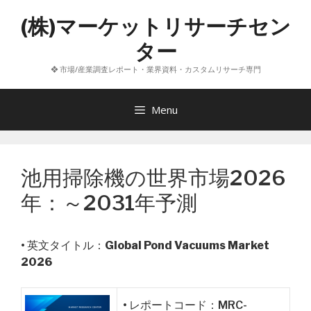
コ
(株)マーケットリサーチセン
ン
テ
ター
ン
❖ 市場/産業調査レポート・業界資料・カスタムリサーチ専門
ツ
へ
ス
Menu
キ
ッ
プ
池用掃除機の世界市場2026
年：～2031年予測
• 英文タイトル：
Global Pond Vacuums Market
2026
• レポートコード：MRC-