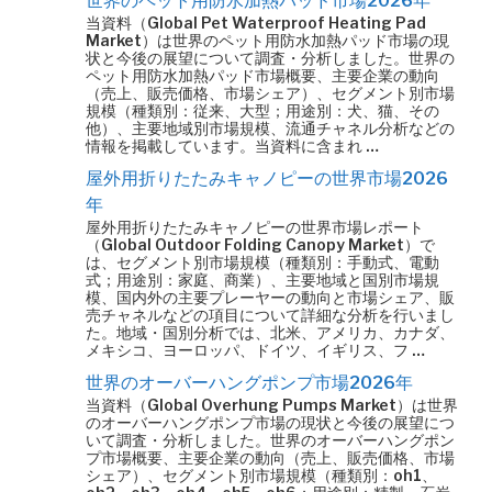
世界のペット用防水加熱パッド市場2026年
当資料（Global Pet Waterproof Heating Pad
Market）は世界のペット用防水加熱パッド市場の現
状と今後の展望について調査・分析しました。世界の
ペット用防水加熱パッド市場概要、主要企業の動向
（売上、販売価格、市場シェア）、セグメント別市場
規模（種類別：従来、大型；用途別：犬、猫、その
他）、主要地域別市場規模、流通チャネル分析などの
情報を掲載しています。当資料に含まれ …
屋外用折りたたみキャノピーの世界市場2026
年
屋外用折りたたみキャノピーの世界市場レポート
（Global Outdoor Folding Canopy Market）で
は、セグメント別市場規模（種類別：手動式、電動
式；用途別：家庭、商業）、主要地域と国別市場規
模、国内外の主要プレーヤーの動向と市場シェア、販
売チャネルなどの項目について詳細な分析を行いまし
た。地域・国別分析では、北米、アメリカ、カナダ、
メキシコ、ヨーロッパ、ドイツ、イギリス、フ …
世界のオーバーハングポンプ市場2026年
当資料（Global Overhung Pumps Market）は世界
のオーバーハングポンプ市場の現状と今後の展望につ
いて調査・分析しました。世界のオーバーハングポン
プ市場概要、主要企業の動向（売上、販売価格、市場
シェア）、セグメント別市場規模（種類別：oh1、