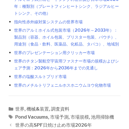
年：種類別（プレートフィンヒートシンク、ラジアルヒー
トシンク、その他）
指向性赤外線対策システムの世界市場
世界のアルミホイル式包装市場（2026年～2033年）：
製品別（容器、ホイル包装、ブリスター包装、パウチ）、
用途別（食品・飲料、医薬品、化粧品、タバコ）、地域別
世界のプレゼンテーション用クリッカー市場
世界のチタン製航空宇宙用ファスナー市場の規模およびシ
ェア予測：2026年から2036年までの見通し
世界の塩酸スルトプリド市場
世界のメチルトリフェニルホスホニウムヨウ化物市場
カ
世界
,
機械&装置
,
調査資料
テ
タ
Pond Vacuums
,
市場予測
,
市場規模
,
池用掃除機
ゴ
グ
投
世界の高SPF日焼け止め市場2026年