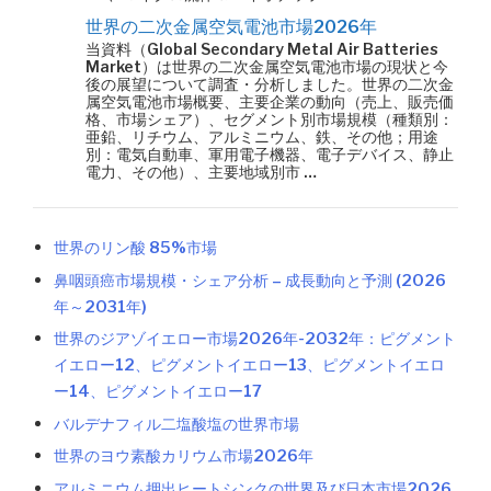
世界の二次金属空気電池市場2026年
当資料（Global Secondary Metal Air Batteries
Market）は世界の二次金属空気電池市場の現状と今
後の展望について調査・分析しました。世界の二次金
属空気電池市場概要、主要企業の動向（売上、販売価
格、市場シェア）、セグメント別市場規模（種類別：
亜鉛、リチウム、アルミニウム、鉄、その他；用途
別：電気自動車、軍用電子機器、電子デバイス、静止
電力、その他）、主要地域別市 …
世界のリン酸 85%市場
鼻咽頭癌市場規模・シェア分析 – 成長動向と予測 (2026
年～2031年)
世界のジアゾイエロー市場2026年-2032年：ピグメント
イエロー12、ピグメントイエロー13、ピグメントイエロ
ー14、ピグメントイエロー17
バルデナフィル二塩酸塩の世界市場
世界のヨウ素酸カリウム市場2026年
アルミニウム押出ヒートシンクの世界及び日本市場2026