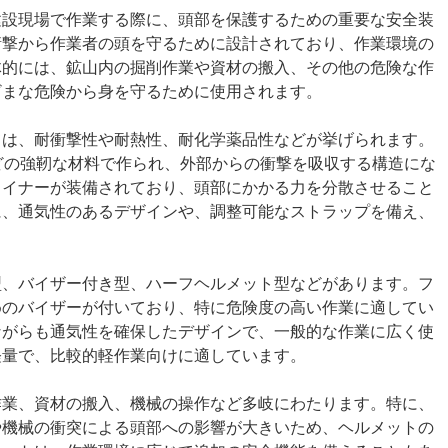
建設現場で作業する際に、頭部を保護するための重要な安全装
衝撃から作業者の頭を守るために設計されており、作業環境の
体的には、鉱山内の掘削作業や資材の搬入、その他の危険な作
ざまな危険から身を守るために使用されます。
ては、耐衝撃性や耐熱性、耐化学薬品性などが挙げられます。
どの強靭な材料で作られ、外部からの衝撃を吸収する構造にな
ライナーが装備されており、頭部にかかる力を分散させること
に、通気性のあるデザインや、調整可能なストラップを備え、
型、バイザー付き型、ハーフヘルメット型などがあります。フ
めのバイザーが付いており、特に危険度の高い作業に適してい
ながらも通気性を確保したデザインで、一般的な作業に広く使
軽量で、比較的軽作業向けに適しています。
作業、資材の搬入、機械の操作など多岐にわたります。特に、
や機械の衝突による頭部への影響が大きいため、ヘルメットの