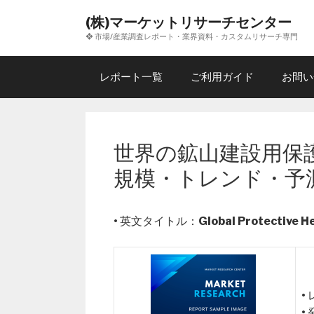
コ
(株)マーケットリサーチセンター
ン
❖ 市場/産業調査レポート・業界資料・カスタムリサーチ専門
テ
ン
ツ
レポート一覧
ご利用ガイド
お問い
へ
ス
キ
ッ
世界の鉱山建設用保
プ
規模・トレンド・予
• 英文タイトル：
Global Protective H
•
•