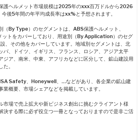
護ヘルメット市場規模は2025年のxxx百万ドルから2026
、今後5年間の年平均成長率はxx%と予想されます。
（By Type）のセグメントは、ABS保護ヘルメット、
ットをカバーしており、用途別（By Application）のセグ
建設、その他をカバーしています。地域別セグメントは、北
ッパ、ドイツ、イギリス、フランス、ロシア、アジア太平
アジア、南米、中東、アフリカなどに区分して、鉱山建設用
した。
 Safety、Honeywell、…などがあり、各企業の鉱山建
事業概要、市場シェアなどを掲載しています。
ル市場で売上拡大や新ビジネス創出に挑むクライアント様
解決する際に必ず役立つ一冊となっておりますので是非ご活