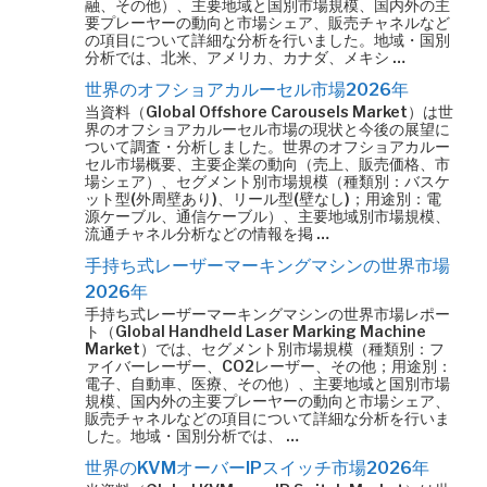
融、その他）、主要地域と国別市場規模、国内外の主
要プレーヤーの動向と市場シェア、販売チャネルなど
の項目について詳細な分析を行いました。地域・国別
分析では、北米、アメリカ、カナダ、メキシ …
世界のオフショアカルーセル市場2026年
当資料（Global Offshore Carousels Market）は世
界のオフショアカルーセル市場の現状と今後の展望に
ついて調査・分析しました。世界のオフショアカルー
セル市場概要、主要企業の動向（売上、販売価格、市
場シェア）、セグメント別市場規模（種類別：バスケ
ット型(外周壁あり)、リール型(壁なし)；用途別：電
源ケーブル、通信ケーブル）、主要地域別市場規模、
流通チャネル分析などの情報を掲 …
手持ち式レーザーマーキングマシンの世界市場
2026年
手持ち式レーザーマーキングマシンの世界市場レポー
ト（Global Handheld Laser Marking Machine
Market）では、セグメント別市場規模（種類別：フ
ァイバーレーザー、CO2レーザー、その他；用途別：
電子、自動車、医療、その他）、主要地域と国別市場
規模、国内外の主要プレーヤーの動向と市場シェア、
販売チャネルなどの項目について詳細な分析を行いま
した。地域・国別分析では、 …
世界のKVMオーバーIPスイッチ市場2026年