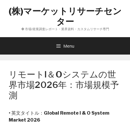
コ
(株)マーケットリサーチセン
ン
テ
ター
ン
❖ 市場/産業調査レポート・業界資料・カスタムリサーチ専門
ツ
へ
ス
Menu
キ
ッ
プ
リモートI＆Oシステムの世
界市場2026年：市場規模予
測
• 英文タイトル：
Global Remote I & O System
Market 2026