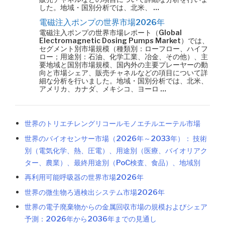
した。地域・国別分析では、北米、 …
電磁注入ポンプの世界市場2026年
電磁注入ポンプの世界市場レポート（Global
Electromagnetic Dosing Pumps Market）では、
セグメント別市場規模（種類別：ローフロー、ハイフ
ロー；用途別：石油、化学工業、冶金、その他）、主
要地域と国別市場規模、国内外の主要プレーヤーの動
向と市場シェア、販売チャネルなどの項目について詳
細な分析を行いました。地域・国別分析では、北米、
アメリカ、カナダ、メキシコ、ヨーロ …
世界のトリエチレングリコールモノエチルエーテル市場
世界のバイオセンサー市場（2026年～2033年）： 技術
別（電気化学、熱、圧電）、用途別（医療、バイオリアク
ター、農業）、最終用途別（PoC検査、食品）、地域別
再利用可能呼吸器の世界市場2026年
世界の微生物ろ過検出システム市場2026年
世界の電子廃棄物からの金属回収市場の規模およびシェア
予測：2026年から2036年までの見通し