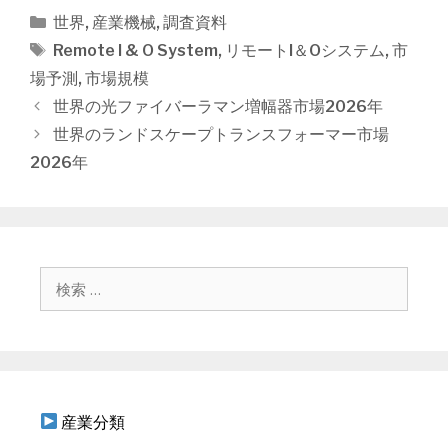
カ
世界
,
産業機械
,
調査資料
テ
タ
Remote I & O System
,
リモートI＆Oシステム
,
市
ゴ
グ
場予測
,
市場規模
リ
投
世界の光ファイバーラマン増幅器市場2026年
ー
稿
世界のランドスケープトランスフォーマー市場
ナ
2026年
ビ
ゲ
ー
シ
ョ
検
ン
索
:
産業分類