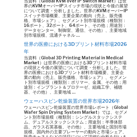
当資料（Global KVM over IP Switch Market）は世
界のKVMオーバーIPスイッチ市場の現状と今後の展望
について調査・分析しました。世界のKVMオーバーIP
スイッチ市場概要、主要企業の動向（売上、販売価
格、市場シェア）、セグメント別市場規模（種類別：
16ポート、32ポート、64ポート、その他；用途別：
データセンター、制御室、通信、その他）、主要地域
別市場規模、流通チャネル …
世界の医療における3Dプリント材料市場2026
年
当資料（Global 3D Printing Material in Medical
Market）は世界の医療における3Dプリント材料市場
の現状と今後の展望について調査・分析しました。世
界の医療における3Dプリント材料市場概要、主要企
業の動向（売上、販売価格、市場シェア）、セグメン
ト別市場規模（種類別：ポリマー、金属、その他；用
途別：インプラント＆プロテーゼ、組織工学、補聴
器、その他）、主要地域 …
ウェーハスピン乾燥装置の世界市場2026年
ウェーハスピン乾燥装置の世界市場レポート（Global
Wafer Spin Drying System Market）では、セグメ
ント別市場規模（種類別：シングルスタックシステ
ム、デュアルスタックシステム；用途別：半導体部
品、ガラス石英基板、その他）、主要地域と国別市場
規模、国内外の主要プレーヤーの動向と市場シェア、
販売チャネルなどの項目について詳細な分析を行いま