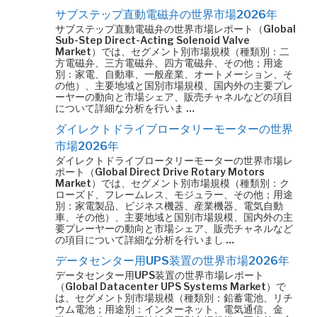
サブステップ直動電磁弁の世界市場2026年
サブステップ直動電磁弁の世界市場レポート（Global
Sub-Step Direct-Acting Solenoid Valve
Market）では、セグメント別市場規模（種類別：二
方電磁弁、三方電磁弁、四方電磁弁、その他；用途
別：家電、自動車、一般産業、オートメーション、そ
の他）、主要地域と国別市場規模、国内外の主要プレ
ーヤーの動向と市場シェア、販売チャネルなどの項目
について詳細な分析を行いま …
ダイレクトドライブロータリーモーターの世界
市場2026年
ダイレクトドライブロータリーモーターの世界市場レ
ポート（Global Direct Drive Rotary Motors
Market）では、セグメント別市場規模（種類別：ク
ローズド、フレームレス、モジュラー、その他；用途
別：家電製品、ビジネス機器、産業機器、電気自動
車、その他）、主要地域と国別市場規模、国内外の主
要プレーヤーの動向と市場シェア、販売チャネルなど
の項目について詳細な分析を行いまし …
データセンター用UPS装置の世界市場2026年
データセンター用UPS装置の世界市場レポート
（Global Datacenter UPS Systems Market）で
は、セグメント別市場規模（種類別：鉛蓄電池、リチ
ウム電池；用途別：インターネット、電気通信、金