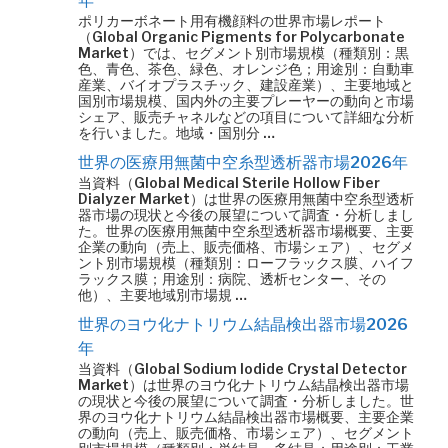
年
ポリカーボネート用有機顔料の世界市場レポート
（Global Organic Pigments for Polycarbonate
Market）では、セグメント別市場規模（種類別：黒
色、青色、茶色、緑色、オレンジ色；用途別：自動車
産業、バイオプラスチック、建設産業）、主要地域と
国別市場規模、国内外の主要プレーヤーの動向と市場
シェア、販売チャネルなどの項目について詳細な分析
を行いました。地域・国別分 …
世界の医療用無菌中空糸型透析器市場2026年
当資料（Global Medical Sterile Hollow Fiber
Dialyzer Market）は世界の医療用無菌中空糸型透析
器市場の現状と今後の展望について調査・分析しまし
た。世界の医療用無菌中空糸型透析器市場概要、主要
企業の動向（売上、販売価格、市場シェア）、セグメ
ント別市場規模（種類別：ローフラックス膜、ハイフ
ラックス膜；用途別：病院、透析センター、その
他）、主要地域別市場規 …
世界のヨウ化ナトリウム結晶検出器市場2026
年
当資料（Global Sodium Iodide Crystal Detector
Market）は世界のヨウ化ナトリウム結晶検出器市場
の現状と今後の展望について調査・分析しました。世
界のヨウ化ナトリウム結晶検出器市場概要、主要企業
の動向（売上、販売価格、市場シェア）、セグメント