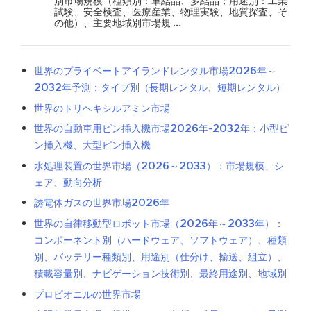
別市場規模（種類別：単結晶、多結晶；用途別：工業
試験、安全検査、医療産業、物理実験、地質探査、そ
の他）、主要地域別市場規 …
世界のプライベートアイランドレンタル市場2026年～
2032年予測：タイプ別（長期レンタル、短期レンタル）
世界のトリヘキシルアミン市場
世界の自動車用ピン挿入機市場2026年-2032年：小型ピ
ン挿入機、大型ピン挿入機
水処理装置の世界市場（2026～2033）：市場規模、シ
ェア、動向分析
誘電体ガスの世界市場2026年
世界の自律移動型ロボット市場（2026年～2033年）：
コンポーネント別（ハードウェア、ソフトウェア）、種類
別、バッテリー種類別、用途別（仕分け、輸送、組立）、
積載容量別、ナビゲーション技術別、最終用途別、地域別
プロピオニルの世界市場