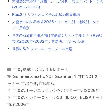
太陽熱発電市場：規模・シェア分析、成長トレンド・予測
(2025-2030年)
Rac.2-トリフルオロメチル乳酸の世界市場
火傷ケアの世界市場2025：メーカー別、地域別、タイ
プ・用途別
世界の石油化学用途向け非晶質シリカ・アルミナ（ASA）
市場2026年-2032年：共沈法、ゾル-ゲル法
世界のS/R-フェニルアラニノール市場
カ
世界
,
機械・装置
,
調査レポート
テ
タ
Semi-automatic NDT Scanner
,
半自動NDTスキ
ゴ
グ
ャナー
,
市場予測
,
市場規模
リ
投
世界のオーガニックレンゲパウダー市場2026年
ー
稿
世界のインターロイキン10（IL-10）ELISAキット
ナ
市場2026年
ビ