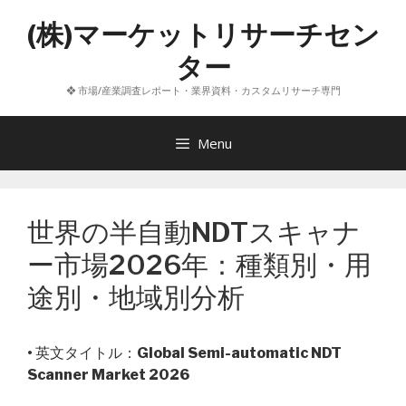
コ
(株)マーケットリサーチセン
ン
テ
ター
ン
❖ 市場/産業調査レポート・業界資料・カスタムリサーチ専門
ツ
へ
ス
Menu
キ
ッ
プ
世界の半自動NDTスキャナ
ー市場2026年：種類別・用
途別・地域別分析
• 英文タイトル：
Global Semi-automatic NDT
Scanner Market 2026