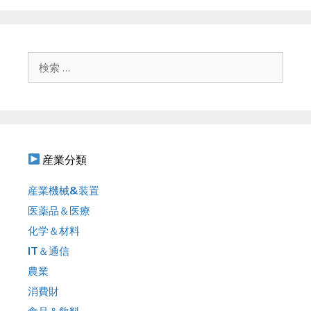
ゲ
ー
シ
ョ
検
ン
索
:
産業分類
産業機械&装置
医薬品＆医療
化学＆材料
IT＆通信
農業
消費財