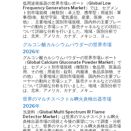
低周波発振器の世界市場レポート（Global Low
Frequency Generators Market）では、セグメン
ト別市場規模（種類別：卓上型、携帯型；用途別：軍
事/防衛、航空宇宙、電気通信、産業、医療、その
他）、主要地域と国別市場規模、国内外の主要プレー
ヤーの動向と市場シェア、販売チャネルなどの項目に
ついて詳細な分析を行いました。地域・国別分析で
は、北米、アメリカ、カナダ、メキシコ、ヨ …
グルコン酸カルシウムパウダーの世界市場
2026年
グルコン酸カルシウムパウダーの世界市場レポート
（Global Calcium Gluconate Powder Market）で
は、セグメント別市場規模（種類別：食品用、医薬品
用、その他；用途別：錠剤、内服液、食品添加物、そ
の他）、主要地域と国別市場規模、国内外の主要プレ
ーヤーの動向と市場シェア、販売チャネルなどの項目
について詳細な分析を行いました。地域・国別分析で
は、北米、アメリカ、カナダ、メキ …
世界のマルチスペクトルIR火炎検出器市場
2026年
当資料（Global Multi Spectrum IR Flame
Detector Market）は世界のマルチスペクトルIR火
炎検出器市場の現状と今後の展望について調査・分析
しました。世界のマルチスペクトルIR火炎検出器市場
概要、主要企業の動向（売上、販売価格、市場シェ