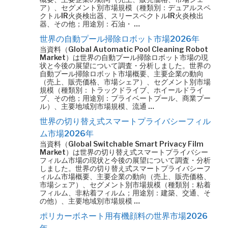
ア）、セグメント別市場規模（種類別：デュアルスペ
クトルIR火炎検出器、スリースペクトルIR火炎検出
器、その他；用途別：石油・ …
世界の自動プール掃除ロボット市場2026年
当資料（Global Automatic Pool Cleaning Robot
Market）は世界の自動プール掃除ロボット市場の現
状と今後の展望について調査・分析しました。世界の
自動プール掃除ロボット市場概要、主要企業の動向
（売上、販売価格、市場シェア）、セグメント別市場
規模（種類別：トラックドライブ、ホイールドライ
ブ、その他；用途別：プライベートプール、商業プー
ル）、主要地域別市場規模、流通 …
世界の切り替え式スマートプライバシーフィル
ム市場2026年
当資料（Global Switchable Smart Privacy Film
Market）は世界の切り替え式スマートプライバシー
フィルム市場の現状と今後の展望について調査・分析
しました。世界の切り替え式スマートプライバシーフ
ィルム市場概要、主要企業の動向（売上、販売価格、
市場シェア）、セグメント別市場規模（種類別：粘着
フィルム、非粘着フィルム；用途別：建築、交通、そ
の他）、主要地域別市場規模 …
ポリカーボネート用有機顔料の世界市場2026