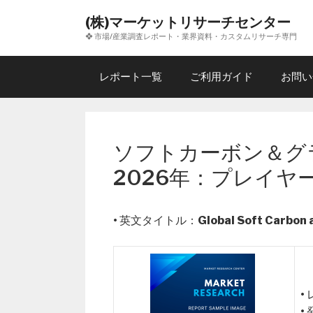
コ
(株)マーケットリサーチセンター
ン
❖ 市場/産業調査レポート・業界資料・カスタムリサーチ専門
テ
ン
ツ
レポート一覧
ご利用ガイド
お問い
へ
ス
キ
ッ
ソフトカーボン＆グ
プ
2026年：プレイヤ
• 英文タイトル：
Global Soft Carbon 
•
•