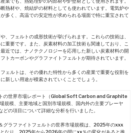
体産業でも、熱処理炉の内部材や炉壁材として使用されます。
の断熱材や、焼結炉の材料としても使われています。電気炉や
とが多く、高温での安定性が求められる場面で特に重宝されて
術や、フェルトの成形技術が挙げられます。これらの技術は、
めに重要です。また、炭素材料の加工技術も関連しており、こ
。最近では、ナノテクノロジーを応用した新しい炭素材料の開
ソフトカーボンやグラファイトフェルトが期待されています。
トフェルトは、その優れた特性から多くの産業で重要な役割を
もに新しい用途が模索されていくことでしょう。
レポート（Global Soft Carbon and Graphite
ント別市場規模、主要地域と国別市場規模、国内外の主要プレーヤ
などの項目について詳細な分析を行いました。
グラファイトフェルトの世界市場規模は、2025年のxxx
ルとなり、2025年から2026年の間にxx％の変化があると推