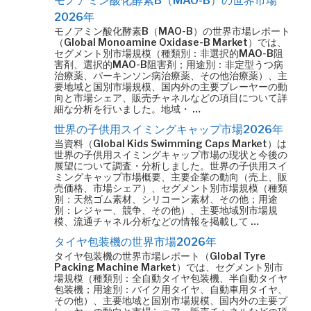
モノアミン酸化酵素B（MAO-B）の世界市場
2026年
モノアミン酸化酵素B（MAO-B）の世界市場レポート
（Global Monoamine Oxidase-B Market）では、
セグメント別市場規模（種類別：非選択的MAO-B阻
害剤、選択的MAO-B阻害剤；用途別：非定型うつ病
治療薬、パーキンソン病治療薬、その他治療薬）、主
要地域と国別市場規模、国内外の主要プレーヤーの動
向と市場シェア、販売チャネルなどの項目について詳
細な分析を行いました。地域・ …
世界の子供用スイミングキャップ市場2026年
当資料（Global Kids Swimming Caps Market）は
世界の子供用スイミングキャップ市場の現状と今後の
展望について調査・分析しました。世界の子供用スイ
ミングキャップ市場概要、主要企業の動向（売上、販
売価格、市場シェア）、セグメント別市場規模（種類
別：天然ゴム素材、シリコーン素材、その他；用途
別：レジャー、競争、その他）、主要地域別市場規
模、流通チャネル分析などの情報を掲載して …
タイヤ包装機の世界市場2026年
タイヤ包装機の世界市場レポート（Global Tyre
Packing Machine Market）では、セグメント別市
場規模（種類別：全自動タイヤ包装機、半自動タイヤ
包装機；用途別：バイク用タイヤ、自動車用タイヤ、
その他）、主要地域と国別市場規模、国内外の主要プ