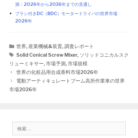
測：2026年から2036年までの見通し
ブラシ付きDC（BDC）モータードライバの世界市場
2026年
カ
世界
,
産業機械&装置
,
調査レポート
テ
タ
Solid Conical Screw Mixer
,
ソリッドコニカルスク
ゴ
グ
リューミキサー
,
市場予測
,
市場規模
リ
投
世界の化粧品用合成香料市場2026年
ー
稿
電動アーティキュレートブーム高所作業車の世界
ナ
市場2026年
ビ
ゲ
ー
シ
ョ
検
ン
索