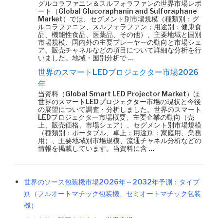
グルコラファニン＆スルフォラファンの世界市場レポ
ート（Global Glucoraphanin and Sulforaphane
Market）では、セグメント別市場規模（種類別：グ
ルコラファニン、スルフォラファン；用途別：健康食
品、機能性食品、医薬品、その他）、主要地域と国別
市場規模、国内外の主要プレーヤーの動向と市場シェ
ア、販売チャネルなどの項目について詳細な分析を行
いました。地域・国別分析で …
世界のスマートLEDプロジェクター市場2026
年
当資料（Global Smart LED Projector Market）は
世界のスマートLEDプロジェクター市場の現状と今後
の展望について調査・分析しました。世界のスマート
LEDプロジェクター市場概要、主要企業の動向（売
上、販売価格、市場シェア）、セグメント別市場規模
（種類別：ポータブル、卓上；用途別：家庭用、業務
用）、主要地域別市場規模、流通チャネル分析などの
情報を掲載しています。当資料に含 …
世界のソース包装機市場2026年～2032年予測：タイプ
別（フルオートマチック包装機、セミオートマチック包装
機）