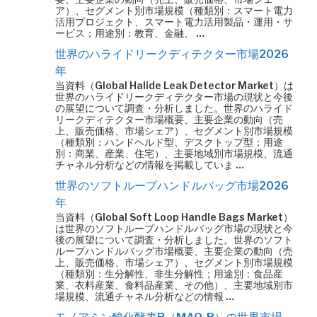
ア）、セグメント別市場規模（種類別：スマート電力
活用プロジェクト、スマート電力活用製品・運用・サ
ービス；用途別：教育、金融、 …
世界のハライドリークディテクター市場2026
年
当資料（Global Halide Leak Detector Market）は
世界のハライドリークディテクター市場の現状と今後
の展望について調査・分析しました。世界のハライド
リークディテクター市場概要、主要企業の動向（売
上、販売価格、市場シェア）、セグメント別市場規模
（種類別：ハンドヘルド型、デスクトップ型；用途
別：商業、産業、住宅）、主要地域別市場規模、流通
チャネル分析などの情報を掲載していま …
世界のソフトループハンドルバッグ市場2026
年
当資料（Global Soft Loop Handle Bags Market）
は世界のソフトループハンドルバッグ市場の現状と今
後の展望について調査・分析しました。世界のソフト
ループハンドルバッグ市場概要、主要企業の動向（売
上、販売価格、市場シェア）、セグメント別市場規模
（種類別：生分解性、非生分解性；用途別：食品産
業、衣料産業、食料品産業、その他）、主要地域別市
場規模、流通チャネル分析などの情報 …