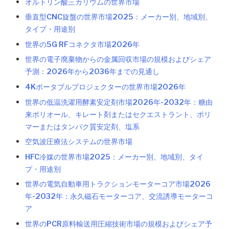
オルトリン酸三カリウムの世界市場
垂直型CNC旋盤の世界市場2025：メーカー別、地域別、
タイプ・用途別
世界の5G RFコネクタ市場2026年
世界の電子廃棄物からの金属回収市場の規模およびシェア
予測：2026年から2036年までの見通し
4Kポータブルプロジェクターの世界市場2026年
世界の低温洗濯用酵素安定剤市場2026年-2032年：糖由
来ポリオール、キレート剤またはセクエストラント、ポリ
マーまたはタンパク質安定剤、塩系
空気波圧療法システムの世界市場
HFC冷媒の世界市場2025：メーカー別、地域別、タイ
プ・用途別
世界の電気自動車用トラクションモーターコア市場2026
年-2032年：永久磁石モーターコア、交流誘導モーターコ
ア
世界のPCR原料輸送用圧縮技術市場の規模およびシェア予