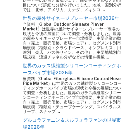
レーヤーの動向と市場シェア、販売チャネルなどの項
目について詳細な分析を行いました。地域・国別分析
では、北米、アメリカ、カナダ、メキシコ …
世界の屋外サイネージプレーヤー市場2026年
当資料（Global Outdoor Signage Player
Market）は世界の屋外サイネージプレーヤー市場の
現状と今後の展望について調査・分析しました。世界
の屋外サイネージプレーヤー市場概要、主要企業の動
向（売上、販売価格、市場シェア）、セグメント別市
場規模（種類別：クラウドベース、オンプレミス；用
途別：売店、バス停サイン、その他）、主要地域別市
場規模、流通チャネル分析などの情報を掲載 …
世界のガラス繊維製シリコーンコーティングホ
ースパイプ市場2026年
当資料（Global Fiberglass Silicone Coated Hose
Pipe Market）は世界のガラス繊維製シリコーンコー
ティングホースパイプ市場の現状と今後の展望につい
て調査・分析しました。世界のガラス繊維製シリコー
ンコーティングホースパイプ市場概要、主要企業の動
向（売上、販売価格、市場シェア）、セグメント別市
場規模（種類別：チューブケーシング、スパイラルス
リーブ、スナップ …
グルコラファニン＆スルフォラファンの世界市
場2026年