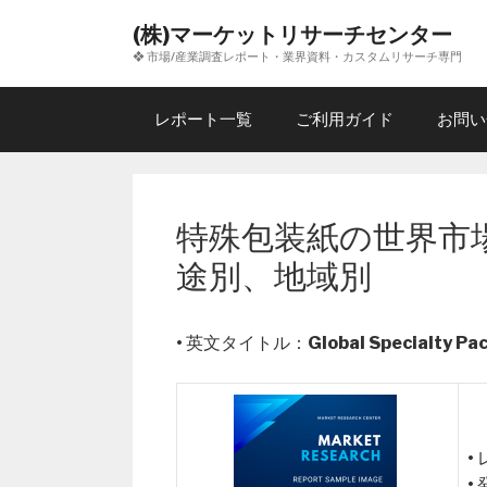
コ
(株)マーケットリサーチセンター
ン
❖ 市場/産業調査レポート・業界資料・カスタムリサーチ専門
テ
ン
ツ
レポート一覧
ご利用ガイド
お問い
へ
ス
キ
ッ
特殊包装紙の世界市場
プ
途別、地域別
• 英文タイトル：
Global Specialty P
•
•