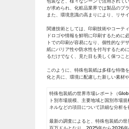
包装など、様々なシーンで活用されて
が求められ、化粧品業界では製品のブ
また、環境意識の高まりにより、リサ
関連技術としては、印刷技術やコーテ
ドロゴや情報を鮮明に印刷するために
トでの印刷が容易になり、個性的なデ
紙にバリア性や防水性を付与するため
るだけでなく、見た目も美しく保つこ
このように、特殊包装紙は多様な特徴
化と共に、環境に配慮した新しい素材
特殊包装紙の世界市場レポート（Global Sp
ト別市場規模、主要地域と国別市場規
ネルなどの項目について詳細な分析を
最新の調査によると、特殊包装紙の世界市
百万ドルとなり、2025年から202