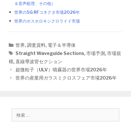
＆音声処理、その他）
世界の5G RFコネクタ市場2026年
世界のホスホロキシクロライド市場
カ
世界
,
調査資料
,
電子＆半導体
テ
タ
Straight Waveguide Sections
,
市場予測
,
市場規
ゴ
グ
模
,
直線導波管セクション
リ
投
超微粒子（ULV）噴霧器の世界市場2026年
ー
稿
世界の産業用ガラスミクロスフェア市場2026年
ナ
ビ
ゲ
ー
シ
検
ョ
索
ン
: