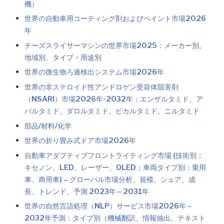
機）
世界の自動車用コーティング剤およびペイント市場2026
年
チーズスライサーマシンの世界市場2025：メーカー別、
地域別、タイプ・用途別
世界の微生物ろ過検出システム市場2026年
世界の非ステロイド性アンドロゲン受容体阻害剤
（NSARI）市場2026年-2032年：エンザルタミド、ア
パルタミド、ダロルタミド、ビカルタミド、ニルタミド
部品/材料/化学
世界の折り畳み式ドア市場2026年
自動車アダプティブフロントライティング市場 (技術別：
キセノン、LED、レーザー、OLED；車両タイプ別：乗用
車、商用車) – グローバル市場分析、規模、シェア、成
長、トレンド、予測 2023年～2031年
世界の自然言語処理（NLP）サービス市場2026年～
2032年予測：タイプ別（機械翻訳、情報抽出、テキスト