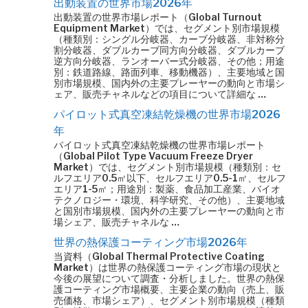
出動装置の世界市場2026年
出動装置の世界市場レポート（Global Turnout
Equipment Market）では、セグメント別市場規模
（種類別：シングル分岐器、カーブ分岐器、非対称分
割分岐器、ダブルカーブ同方向分岐器、ダブルカーブ
逆方向分岐器、ランオーバー式分岐器、その他；用途
別：鉄道路線、路面列車、移動機器）、主要地域と国
別市場規模、国内外の主要プレーヤーの動向と市場シ
ェア、販売チャネルなどの項目について詳細な …
パイロット式真空凍結乾燥機の世界市場2026
年
パイロット式真空凍結乾燥機の世界市場レポート
（Global Pilot Type Vacuum Freeze Dryer
Market）では、セグメント別市場規模（種類別：セ
ルフエリア0.5㎡以下、セルフエリア0.5-1㎡、セルフ
エリア1-5㎡；用途別：製薬、食品加工産業、バイオ
テクノロジー・環境、科学研究、その他）、主要地域
と国別市場規模、国内外の主要プレーヤーの動向と市
場シェア、販売チャネルな …
世界の熱保護コーティング市場2026年
当資料（Global Thermal Protective Coating
Market）は世界の熱保護コーティング市場の現状と
今後の展望について調査・分析しました。世界の熱保
護コーティング市場概要、主要企業の動向（売上、販
売価格、市場シェア）、セグメント別市場規模（種類