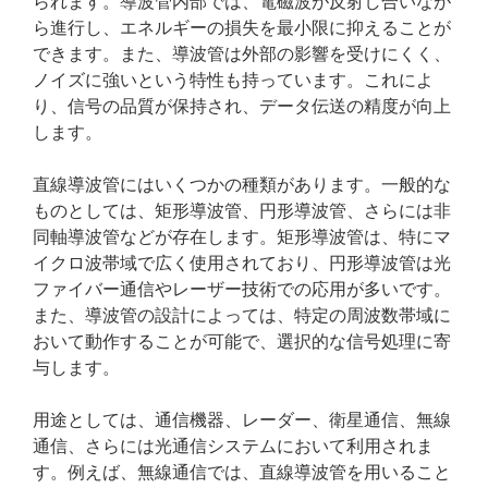
られます。導波管内部では、電磁波が反射し合いなが
ら進行し、エネルギーの損失を最小限に抑えることが
できます。また、導波管は外部の影響を受けにくく、
ノイズに強いという特性も持っています。これによ
り、信号の品質が保持され、データ伝送の精度が向上
します。
直線導波管にはいくつかの種類があります。一般的な
ものとしては、矩形導波管、円形導波管、さらには非
同軸導波管などが存在します。矩形導波管は、特にマ
イクロ波帯域で広く使用されており、円形導波管は光
ファイバー通信やレーザー技術での応用が多いです。
また、導波管の設計によっては、特定の周波数帯域に
おいて動作することが可能で、選択的な信号処理に寄
与します。
用途としては、通信機器、レーダー、衛星通信、無線
通信、さらには光通信システムにおいて利用されま
す。例えば、無線通信では、直線導波管を用いること