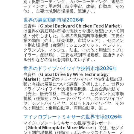
別：拡散コーティング、カバーコーティング、遮熱コ
ーティング；用途別：航空宇宙、建築、自動車、その
他）、主要地域別市場規模、流通チ …
世界の裏庭鶏餌市場2026年
当資料（Global Backyard Chicken Feed Market）
は世界の裏庭鶏餌市場の現状と今後の展望について調
査・分析しました。世界の裏庭鶏餌市場概要、主要企
業の動向（売上、販売価格、市場シェア）、セグメン
ト別市場規模（種類別：シェルグリット、ペレット、
クランブル、マッシュ、幼虫、その他；用途別：ブロ
イラー、産卵鶏）、主要地域別市場規模、流通チャネ
ル分析などの情報を掲載しています …
世界のドライブバイワイヤ技術市場2026年
当資料（Global Drive by Wire Technology
Market）は世界のドライブバイワイヤ技術市場の現
状と今後の展望について調査・分析しました。世界の
ドライブバイワイヤ技術市場概要、主要企業の動向
（売上、販売価格、市場シェア）、セグメント別市場
規模（種類別：ブレーキバイワイヤ、ステアバイワイ
ヤ、シフトバイワイヤ、スロットルバイワイヤ、その
他；用途別：乗用自動車、商用自動車、無 …
マイクロプレートミキサーの世界市場2026年
マイクロプレートミキサーの世界市場レポート
（Global Microplate Mixer Market）では、セグメ
ント別市場規模（種類別：ボルテックスミキサー、オ