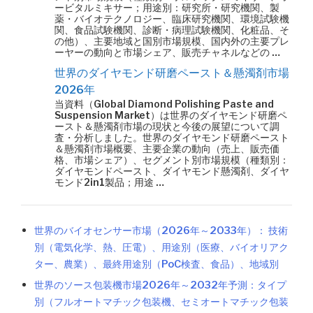
ービタルミキサー；用途別：研究所・研究機関、製
薬・バイオテクノロジー、臨床研究機関、環境試験機
関、食品試験機関、診断・病理試験機関、化粧品、そ
の他）、主要地域と国別市場規模、国内外の主要プレ
ーヤーの動向と市場シェア、販売チャネルなどの …
世界のダイヤモンド研磨ペースト＆懸濁剤市場
2026年
当資料（Global Diamond Polishing Paste and
Suspension Market）は世界のダイヤモンド研磨ペ
ースト＆懸濁剤市場の現状と今後の展望について調
査・分析しました。世界のダイヤモンド研磨ペースト
＆懸濁剤市場概要、主要企業の動向（売上、販売価
格、市場シェア）、セグメント別市場規模（種類別：
ダイヤモンドペースト、ダイヤモンド懸濁剤、ダイヤ
モンド2in1製品；用途 …
世界のバイオセンサー市場（2026年～2033年）： 技術
別（電気化学、熱、圧電）、用途別（医療、バイオリアク
ター、農業）、最終用途別（PoC検査、食品）、地域別
世界のソース包装機市場2026年～2032年予測：タイプ
別（フルオートマチック包装機、セミオートマチック包装