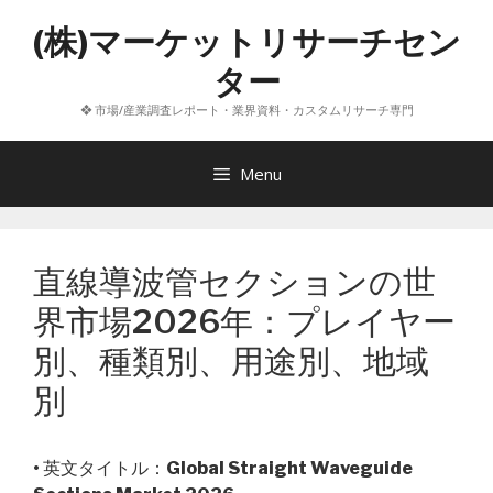
コ
(株)マーケットリサーチセン
ン
テ
ター
ン
❖ 市場/産業調査レポート・業界資料・カスタムリサーチ専門
ツ
へ
ス
Menu
キ
ッ
プ
直線導波管セクションの世
界市場2026年：プレイヤー
別、種類別、用途別、地域
別
• 英文タイトル：
Global Straight Waveguide