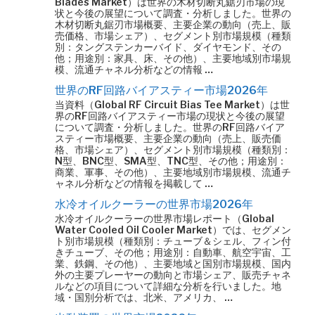
Blades Market）は世界の木材切断丸鋸刃市場の現
状と今後の展望について調査・分析しました。世界の
木材切断丸鋸刃市場概要、主要企業の動向（売上、販
売価格、市場シェア）、セグメント別市場規模（種類
別：タングステンカーバイド、ダイヤモンド、その
他；用途別：家具、床、その他）、主要地域別市場規
模、流通チャネル分析などの情報 …
世界のRF回路バイアスティー市場2026年
当資料（Global RF Circuit Bias Tee Market）は世
界のRF回路バイアスティー市場の現状と今後の展望
について調査・分析しました。世界のRF回路バイア
スティー市場概要、主要企業の動向（売上、販売価
格、市場シェア）、セグメント別市場規模（種類別：
N型、BNC型、SMA型、TNC型、その他；用途別：
商業、軍事、その他）、主要地域別市場規模、流通チ
ャネル分析などの情報を掲載して …
水冷オイルクーラーの世界市場2026年
水冷オイルクーラーの世界市場レポート（Global
Water Cooled Oil Cooler Market）では、セグメン
ト別市場規模（種類別：チューブ＆シェル、フィン付
きチューブ、その他；用途別：自動車、航空宇宙、工
業、鉄鋼、その他）、主要地域と国別市場規模、国内
外の主要プレーヤーの動向と市場シェア、販売チャネ
ルなどの項目について詳細な分析を行いました。地
域・国別分析では、北米、アメリカ、 …