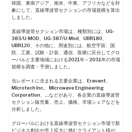
韓国、東南アジア、南米、中東、アフリカなどを対
象にして、直線導波管セクションの市場規模を算出
しました。
直線導波管セクション市場は、種類別には、UG-
383/U-MOD、UG-387/U-Mod、UBR180、
UBR120、その他に、用途別には、航空宇宙、国
防、工業、試験・計装、通信、医療に区分してグロ
ーバルと主要地域における2021年～2031年の市場
規模を調査・予測しました。
当レポートに含まれる主要企業は、Eravant、
Microtech Inc.、Microwave Engineering
Corporation、…などがあり、各企業の直線導波管
セクション販売量、売上、価格、市場シェアなどを
分析しました。
グローバルにおける直線導波管セクション市場で新
ビジネス創出や売上拡大に挑むクライアント様が、