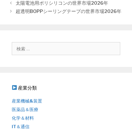
投
太陽電池用ポリシリコンの世界市場2026年
ー
稿
超透明BOPPシーリングテープの世界市場2026年
ナ
ビ
ゲ
ー
シ
検
ョ
索
ン
:
産業分類
産業機械&装置
医薬品＆医療
化学＆材料
IT＆通信