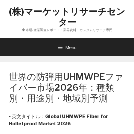
コ
(株)マーケットリサーチセン
ン
テ
ター
ン
❖ 市場/産業調査レポート・業界資料・カスタムリサーチ専門
ツ
へ
ス
Menu
キ
ッ
プ
世界の防弾用UHMWPEファ
イバー市場2026年：種類
別・用途別・地域別予測
• 英文タイトル：
Global UHMWPE Fiber for
Bulletproof Market 2026