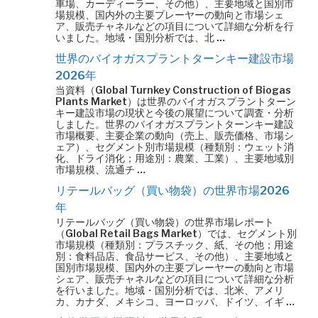
車場、カーディーラー、その他）、主要地域と国別市
場規模、国内外の主要プレーヤーの動向と市場シェ
ア、販売チャネルなどの項目について詳細な分析を行
いました。地域・国別分析では、北 …
世界のバイオガスプラントターンキー建設市場
2026年
当資料（Global Turnkey Construction of Biogas
Plants Market）は世界のバイオガスプラントターン
キー建設市場の現状と今後の展望について調査・分析
しました。世界のバイオガスプラントターンキー建設
市場概要、主要企業の動向（売上、販売価格、市場シ
ェア）、セグメント別市場規模（種類別：ウェット消
化、ドライ消化；用途別：農業、工業）、主要地域別
市場規模、流通チ …
リテールバッグ（買い物袋）の世界市場2026
年
リテールバッグ（買い物袋）の世界市場レポート
（Global Retail Bags Market）では、セグメント別
市場規模（種類別：プラスチック、紙、その他；用途
別：食料品店、食品サービス、その他）、主要地域と
国別市場規模、国内外の主要プレーヤーの動向と市場
シェア、販売チャネルなどの項目について詳細な分析
を行いました。地域・国別分析では、北米、アメリ
カ、カナダ、メキシコ、ヨーロッパ、ドイツ、イギ …