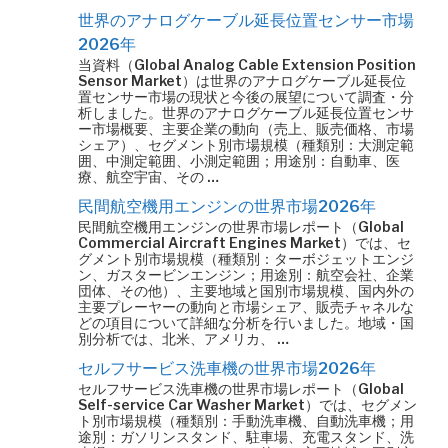
世界のアナログケーブル延長位置センサー市場
2026年
当資料（Global Analog Cable Extension Position
Sensor Market）は世界のアナログケーブル延長位
置センサー市場の現状と今後の展望について調査・分
析しました。世界のアナログケーブル延長位置センサ
ー市場概要、主要企業の動向（売上、販売価格、市場
シェア）、セグメント別市場規模（種類別：大測定範
囲、中測定範囲、小測定範囲；用途別：自動車、医
療、航空宇宙、その …
民間航空機用エンジンの世界市場2026年
民間航空機用エンジンの世界市場レポート（Global
Commercial Aircraft Engines Market）では、セ
グメント別市場規模（種類別：ターボジェットエンジ
ン、ガスタービンエンジン；用途別：航空会社、企業
団体、その他）、主要地域と国別市場規模、国内外の
主要プレーヤーの動向と市場シェア、販売チャネルな
どの項目について詳細な分析を行いました。地域・国
別分析では、北米、アメリカ、 …
セルフサービス洗車機の世界市場2026年
セルフサービス洗車機の世界市場レポート（Global
Self-service Car Washer Market）では、セグメン
ト別市場規模（種類別：手動洗車機、自動洗車機；用
途別：ガソリンスタンド、駐車場、充電スタンド、洗