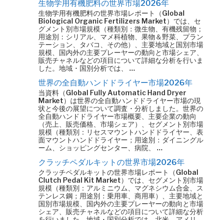
生物学用有機肥料の世界市場2026年
生物学用有機肥料の世界市場レポート（Global
Biological Organic Fertilizers Market）では、セ
グメント別市場規模（種類別：微生物、有機残留物；
用途別：シリアル、マメ科植物、果物＆野菜、プラン
テーション、タバコ、その他）、主要地域と国別市場
規模、国内外の主要プレーヤーの動向と市場シェア、
販売チャネルなどの項目について詳細な分析を行いま
した。地域・国別分析では、 …
世界の全自動ハンドドライヤー市場2026年
当資料（Global Fully Automatic Hand Dryer
Market）は世界の全自動ハンドドライヤー市場の現
状と今後の展望について調査・分析しました。世界の
全自動ハンドドライヤー市場概要、主要企業の動向
（売上、販売価格、市場シェア）、セグメント別市場
規模（種類別：リセスマウントハンドドライヤー、表
面マウントハンドドライヤー；用途別：ダイニングル
ーム、ショッピングセンター、病院、 …
クラッチペダルキットの世界市場2026年
クラッチペダルキットの世界市場レポート（Global
Clutch Pedal Kit Market）では、セグメント別市場
規模（種類別：アルミニウム、マグネシウム合金、ス
テンレス鋼；用途別：乗用車、商用車）、主要地域と
国別市場規模、国内外の主要プレーヤーの動向と市場
シェア、販売チャネルなどの項目について詳細な分析
を行いました。地域・国別分析では、北米、アメリ