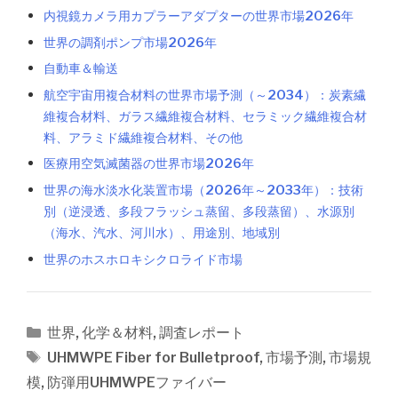
内視鏡カメラ用カプラーアダプターの世界市場2026年
世界の調剤ポンプ市場2026年
自動車＆輸送
航空宇宙用複合材料の世界市場予測（～2034）：炭素繊
維複合材料、ガラス繊維複合材料、セラミック繊維複合材
料、アラミド繊維複合材料、その他
医療用空気滅菌器の世界市場2026年
世界の海水淡水化装置市場（2026年～2033年）：技術
別（逆浸透、多段フラッシュ蒸留、多段蒸留）、水源別
（海水、汽水、河川水）、用途別、地域別
世界のホスホロキシクロライド市場
カ
世界
,
化学＆材料
,
調査レポート
テ
タ
UHMWPE Fiber for Bulletproof
,
市場予測
,
市場規
ゴ
グ
模
,
防弾用UHMWPEファイバー
リ