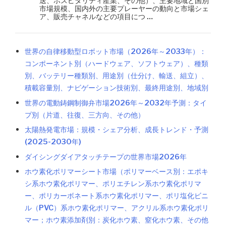
送、ホスピタリティ産業、その他）、主要地域と国別
市場規模、国内外の主要プレーヤーの動向と市場シェ
ア、販売チャネルなどの項目につ …
世界の自律移動型ロボット市場（2026年～2033年）：
コンポーネント別（ハードウェア、ソフトウェア）、種類
別、バッテリー種類別、用途別（仕分け、輸送、組立）、
積載容量別、ナビゲーション技術別、最終用途別、地域別
世界の電動鋳鋼制御弁市場2026年～2032年予測：タイ
プ別（片道、往復、三方向、その他）
太陽熱発電市場：規模・シェア分析、成長トレンド・予測
(2025-2030年)
ダイシングダイアタッチテープの世界市場2026年
ホウ素化ポリマーシート市場（ポリマーベース別：エポキ
シ系ホウ素化ポリマー、ポリエチレン系ホウ素化ポリマ
ー、ポリカーボネート系ホウ素化ポリマー、ポリ塩化ビニ
ル（PVC）系ホウ素化ポリマー、アクリル系ホウ素化ポリ
マー；ホウ素添加剤別：炭化ホウ素、窒化ホウ素、その他