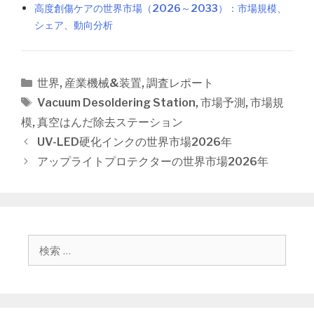
高度創傷ケアの世界市場（2026～2033）：市場規模、
シェア、動向分析
カ
世界
,
産業機械&装置
,
調査レポート
テ
タ
Vacuum Desoldering Station
,
市場予測
,
市場規
ゴ
グ
模
,
真空はんだ除去ステーション
リ
投
UV-LED硬化インクの世界市場2026年
ー
稿
アップライトプロテクターの世界市場2026年
ナ
ビ
ゲ
ー
シ
検
ョ
索
ン
: