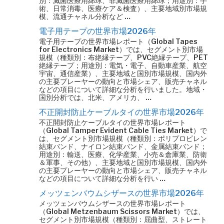
別：滅菌医療用綿球、非滅菌医療用綿球；用途別：手
術、日常消毒、医療ケア＆検査）、主要地域別市場規
模、流通チャネル分析など …
電子用テープの世界市場2026年
電子用テープの世界市場レポート（Global Tapes
for Electronics Market）では、セグメント別市場
規模（種類別：布絶縁テープ、PVC絶縁テープ、PET
絶縁テープ；用途別：電気・電子、自動車産業、航空
宇宙、通信産業）、主要地域と国別市場規模、国内外
の主要プレーヤーの動向と市場シェア、販売チャネル
などの項目について詳細な分析を行いました。地域・
国別分析では、北米、アメリカ、 …
不正開封防止ケーブルタイの世界市場2026年
不正開封防止ケーブルタイの世界市場レポート
（Global Tamper Evident Cable Ties Market）で
は、セグメント別市場規模（種類別：ポリプロピレン
結束バンド、ナイロン結束バンド、金属結束バンド；
用途別：輸送、医療、化学産業、小売＆倉庫業、防衛
＆軍事、その他）、主要地域と国別市場規模、国内外
の主要プレーヤーの動向と市場シェア、販売チャネル
などの項目について詳細な分析を行い …
メッツェンバウムシザースの世界市場2026年
メッツェンバウムシザースの世界市場レポート
（Global Metzenbaum Scissors Market）では、
セグメント別市場規模（種類別：屈曲型、ストレート