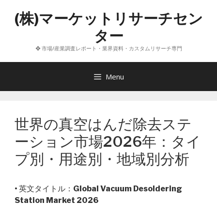
コ
(株)マーケットリサーチセン
ン
テ
ター
ン
❖ 市場/産業調査レポート・業界資料・カスタムリサーチ専門
ツ
へ
ス
Menu
キ
ッ
プ
世界の真空はんだ除去ステ
ーション市場2026年：タイ
プ別・用途別・地域別分析
• 英文タイトル：
Global Vacuum Desoldering
Station Market 2026