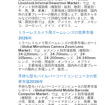
Livestock Internal Dewormer Market）では、セ
グメント別市場規模（種類別：錠剤、散剤；用途別：
牛、馬、豚、家禽）、主要地域と国別市場規模、国内
外の主要プレーヤーの動向と市場シェア、販売チャネ
ルなどの項目について詳細な分析を行いました。地
域・国別分析では、北米、アメリカ、カナダ、メキシ
コ、ヨーロッパ、ドイツ、イギリス、 …
ミラーレスカメラ用ズームレンズの世界市場
2026年
ミラーレスカメラ用ズームレンズの世界市場レポート
（Global Mirrorless Camera Zoom Lens
Market）では、セグメント別市場規模（種類別：
24-120mmレンズ、24-70mmレンズ、24-
105mmレンズ、24-200mmレンズ、24-240mm
レンズ、その他；用途別：オンライン、オフライ
ン）、主要地域と国別市場規模、国内外の主要プレー
ヤーの動向と市場シェア、販売 …
手持ち型モバイルバーコードコンピュータの世
界市場2026年
手持ち型モバイルバーコードコンピュータの世界市場
レポート（Global Handheld Mobile Barcode
Computer Market）では、セグメント別市場規模
（種類別：タッチ式、キーボード式；用途別：農業、
小売、製造、倉庫、フリートマネジメント、医療、輸