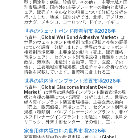
型；用途別：病院、診療所、その他）、主要地域と国
別市場規模、国内外の主要プレーヤーの動向と市場シ
ェア、販売チャネルなどの項目について詳細な分析を
行いました。地域・国別分析では、北米、アメリカ、
カナダ、メキシコ、ヨーロッパ、ドイツ、イギ …
世界のウェットボンド接着剤市場2026年
当資料（Global Wet Bond Adhesive Market）は
世界のウェットボンド接着剤市場の現状と今後の展望
について調査・分析しました。世界のウェットボンド
接着剤市場概要、主要企業の動向（売上、販売価格、
市場シェア）、セグメント別市場規模（種類別：水分
散型、溶剤系；用途別：自動車、電子、医療、その
他）、主要地域別市場規模、流通チャネル分析などの
情報を掲載しています。当資料に含まれる主 …
世界の緑内障インプラント装置市場2026年
当資料（Global Glaucoma Implant Device
Market）は世界の緑内障インプラント装置市場の現
状と今後の展望について調査・分析しました。世界の
緑内障インプラント装置市場概要、主要企業の動向
（売上、販売価格、市場シェア）、セグメント別市場
規模（種類別：バルブドレナージインプラント、非バ
ルブドレナージインプラント；用途別：病院、眼科ク
リニック、外来手術センター、その他）、主 …
家畜用体内駆虫剤の世界市場2026年
家畜用体内駆虫剤の世界市場レポート（Global