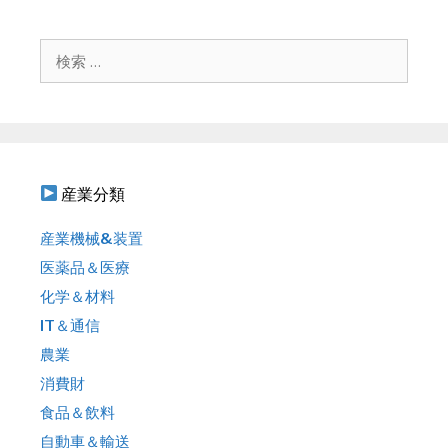
ョ
ン
検
索
:
産業分類
産業機械&装置
医薬品＆医療
化学＆材料
IT＆通信
農業
消費財
食品＆飲料
自動車＆輸送