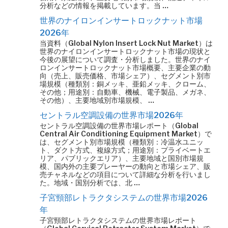
分析などの情報を掲載しています。当 …
世界のナイロンインサートロックナット市場
2026年
当資料（Global Nylon Insert Lock Nut Market）は
世界のナイロンインサートロックナット市場の現状と
今後の展望について調査・分析しました。世界のナイ
ロンインサートロックナット市場概要、主要企業の動
向（売上、販売価格、市場シェア）、セグメント別市
場規模（種類別：銅メッキ、亜鉛メッキ、クローム、
その他；用途別：自動車、機械、電子製品、メガネ、
その他）、主要地域別市場規模、 …
セントラル空調設備の世界市場2026年
セントラル空調設備の世界市場レポート（Global
Central Air Conditioning Equipment Market）で
は、セグメント別市場規模（種類別：冷温水ユニッ
ト、ダクト方式、複線方式；用途別：プライベートエ
リア、パブリックエリア）、主要地域と国別市場規
模、国内外の主要プレーヤーの動向と市場シェア、販
売チャネルなどの項目について詳細な分析を行いまし
た。地域・国別分析では、北 …
子宮頸部レトラクタシステムの世界市場2026
年
子宮頸部レトラクタシステムの世界市場レポート