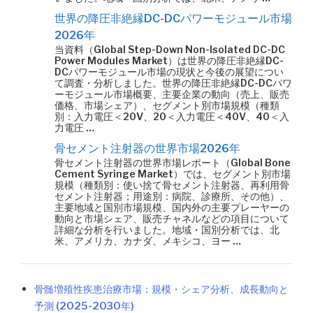
世界の降圧非絶縁DC-DCパワーモジュール市場
2026年
当資料（Global Step-Down Non-Isolated DC-DC
Power Modules Market）は世界の降圧非絶縁DC-
DCパワーモジュール市場の現状と今後の展望につい
て調査・分析しました。世界の降圧非絶縁DC-DCパワ
ーモジュール市場概要、主要企業の動向（売上、販売
価格、市場シェア）、セグメント別市場規模（種類
別：入力電圧＜20V、20＜入力電圧＜40V、40＜入
力電圧 …
骨セメント注射器の世界市場2026年
骨セメント注射器の世界市場レポート（Global Bone
Cement Syringe Market）では、セグメント別市場
規模（種類別：使い捨て骨セメント注射器、再利用骨
セメント注射器；用途別：病院、診療所、その他）、
主要地域と国別市場規模、国内外の主要プレーヤーの
動向と市場シェア、販売チャネルなどの項目について
詳細な分析を行いました。地域・国別分析では、北
米、アメリカ、カナダ、メキシコ、ヨー …
骨髄増殖性疾患治療市場：規模・シェア分析、成長動向と
予測 (2025-2030年)