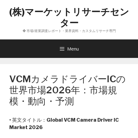
コ
(株)マーケットリサーチセン
ン
テ
ター
ン
❖ 市場/産業調査レポート・業界資料・カスタムリサーチ専門
ツ
へ
ス
Menu
キ
ッ
プ
VCMカメラドライバーICの
世界市場2026年：市場規
模・動向・予測
• 英文タイトル：
Global VCM Camera Driver IC
Market 2026