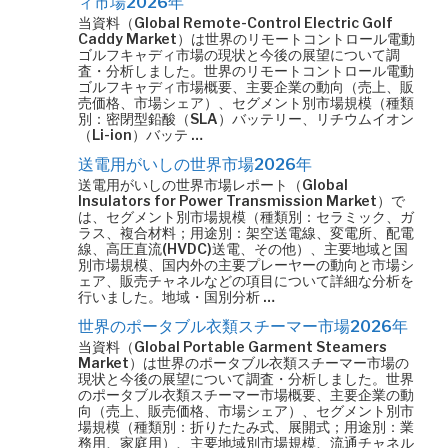
ィ市場2026年
当資料（Global Remote-Control Electric Golf
Caddy Market）は世界のリモートコントロール電動
ゴルフキャディ市場の現状と今後の展望について調
査・分析しました。世界のリモートコントロール電動
ゴルフキャディ市場概要、主要企業の動向（売上、販
売価格、市場シェア）、セグメント別市場規模（種類
別：密閉型鉛酸（SLA）バッテリー、リチウムイオン
（Li-ion）バッテ …
送電用がいしの世界市場2026年
送電用がいしの世界市場レポート（Global
Insulators for Power Transmission Market）で
は、セグメント別市場規模（種類別：セラミック、ガ
ラス、複合材料；用途別：架空送電線、変電所、配電
線、高圧直流(HVDC)送電、その他）、主要地域と国
別市場規模、国内外の主要プレーヤーの動向と市場シ
ェア、販売チャネルなどの項目について詳細な分析を
行いました。地域・国別分析 …
世界のポータブル衣類スチーマー市場2026年
当資料（Global Portable Garment Steamers
Market）は世界のポータブル衣類スチーマー市場の
現状と今後の展望について調査・分析しました。世界
のポータブル衣類スチーマー市場概要、主要企業の動
向（売上、販売価格、市場シェア）、セグメント別市
場規模（種類別：折りたたみ式、展開式；用途別：業
務用、家庭用）、主要地域別市場規模、流通チャネル