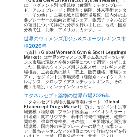
（Global Cervical Retractor System Market）で
は、セグメント別市場規模（種類別：チタンブレー
ド、アルミブレード；用途別：病院、外来手術センタ
ー、その他）、主要地域と国別市場規模、国内外の主
要プレーヤーの動向と市場シェア、販売チャネルなど
の項目について詳細な分析を行いました。地域・国別
分析では、北米、アメリカ、カナダ、 …
世界のウィメンズ用ジム&スポーツレギンス市
場2026年
当資料（Global Women's Gym & Sport Leggings
Market）は世界のウィメンズ用ジム&スポーツレギ
ンス市場の現状と今後の展望について調査・分析しま
した。世界のウィメンズ用ジム&スポーツレギンス市
場概要、主要企業の動向（売上、販売価格、市場シェ
ア）、セグメント別市場規模（種類別：ハイウエスト
レギンス、クロップドアスレチックレギンス、その
他；用途別：オンラインショッピ …
エタネルセプト薬物の世界市場2026年
エタネルセプト薬物の世界市場レポート（Global
Etanercept Drugs Market）では、セグメント別市
場規模（種類別：ブランド医薬品、バイオシミラー；
用途別：関節リウマチ、若年性特発性関節炎、乾癬性
関節炎、強直性脊椎炎、その他）、主要地域と国別市
場規模、国内外の主要プレーヤーの動向と市場シェ
ア、販売チャネルなどの項目について詳細な分析を行
いました。地域・国別分析では、北米、アメリ …