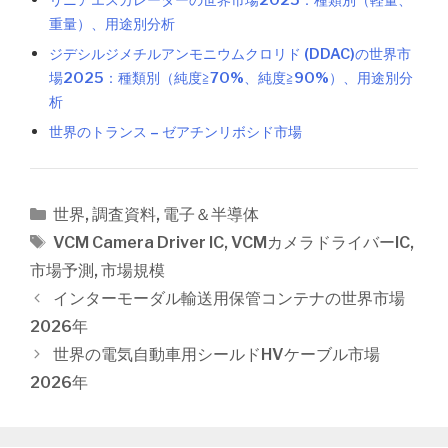
リニアエスカレーターの世界市場2025：種類別（軽量、
重量）、用途別分析
ジデシルジメチルアンモニウムクロリド (DDAC)の世界市
場2025：種類別（純度≧70%、純度≧90%）、用途別分
析
世界のトランス – ゼアチンリボシド市場
カ
世界
,
調査資料
,
電子＆半導体
テ
タ
VCM Camera Driver IC
,
VCMカメラドライバーIC
,
ゴ
グ
市場予測
,
市場規模
リ
投
インターモーダル輸送用保管コンテナの世界市場
ー
稿
2026年
ナ
世界の電気自動車用シールドHVケーブル市場
ビ
2026年
ゲ
ー
シ