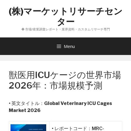
コ
(株)マーケットリサーチセン
ン
テ
ター
ン
❖ 市場/産業調査レポート・業界資料・カスタムリサーチ専門
ツ
へ
ス
Menu
キ
ッ
プ
獣医用ICUケージの世界市場
2026年：市場規模予測
• 英文タイトル：
Global Veterinary ICU Cages
Market 2026
• レポートコード：MRC-