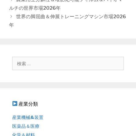
ー
稿
ルチの世界市場2026年
ナ
世界の脚屈曲＆伸展トレーニングマシン市場2026
ビ
年
ゲ
ー
シ
ョ
ン
検
索
:
産業分類
産業機械&装置
医薬品＆医療
化学＆材料