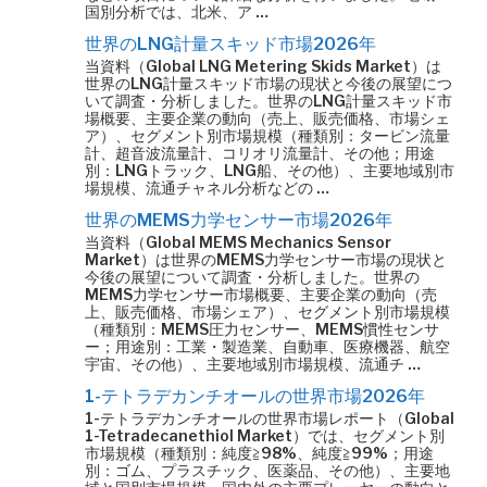
国別分析では、北米、ア …
世界のLNG計量スキッド市場2026年
当資料（Global LNG Metering Skids Market）は
世界のLNG計量スキッド市場の現状と今後の展望につ
いて調査・分析しました。世界のLNG計量スキッド市
場概要、主要企業の動向（売上、販売価格、市場シェ
ア）、セグメント別市場規模（種類別：タービン流量
計、超音波流量計、コリオリ流量計、その他；用途
別：LNGトラック、LNG船、その他）、主要地域別市
場規模、流通チャネル分析などの …
世界のMEMS力学センサー市場2026年
当資料（Global MEMS Mechanics Sensor
Market）は世界のMEMS力学センサー市場の現状と
今後の展望について調査・分析しました。世界の
MEMS力学センサー市場概要、主要企業の動向（売
上、販売価格、市場シェア）、セグメント別市場規模
（種類別：MEMS圧力センサー、MEMS慣性センサ
ー；用途別：工業・製造業、自動車、医療機器、航空
宇宙、その他）、主要地域別市場規模、流通チ …
1-テトラデカンチオールの世界市場2026年
1-テトラデカンチオールの世界市場レポート（Global
1-Tetradecanethiol Market）では、セグメント別
市場規模（種類別：純度≧98%、純度≧99%；用途
別：ゴム、プラスチック、医薬品、その他）、主要地