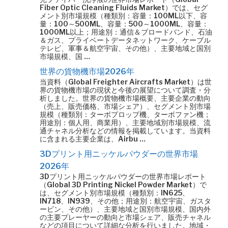
Fiber Optic Cleaning Fluids Market）では、セグ
メント別市場規模（種類別：容量：100ML以下、容
量：100～500ML、容量：500～1000ML、容量：
1000ML以上；用途別：通信＆ブロードバンド、石油
＆ガス、プライベートデータネットワーク、ケーブル
テレビ、軍事＆航空宇宙、その他）、主要地域と国別
市場規模、国 …
世界の貨物機市場2026年
当資料（Global Freighter Aircrafts Market）は世
界の貨物機市場の現状と今後の展望について調査・分
析しました。世界の貨物機市場概要、主要企業の動向
（売上、販売価格、市場シェア）、セグメント別市場
規模（種類別：ターボプロップ機、ターボファン機；
用途別：個人用、商業用）、主要地域別市場規模、流
通チャネル分析などの情報を掲載しています。当資料
に含まれる主要企業は、Airbu …
3Dプリント用ニッケルパウダーの世界市場
2026年
3Dプリント用ニッケルパウダーの世界市場レポート
（Global 3D Printing Nickel Powder Market）で
は、セグメント別市場規模（種類別：IN625、
IN718、IN939、その他；用途別：航空宇宙、ガスタ
ービン、その他）、主要地域と国別市場規模、国内外
の主要プレーヤーの動向と市場シェア、販売チャネル
などの項目について詳細な分析を行いました。地域・