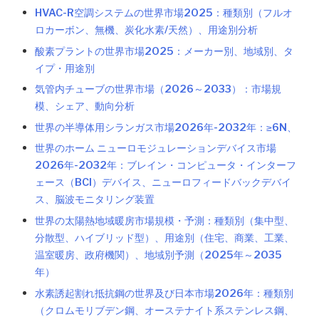
HVAC-R空調システムの世界市場2025：種類別（フルオ
ロカーボン、無機、炭化水素/天然）、用途別分析
酸素プラントの世界市場2025：メーカー別、地域別、タ
イプ・用途別
気管内チューブの世界市場（2026～2033）：市場規
模、シェア、動向分析
世界の半導体用シランガス市場2026年-2032年：≥6N、
世界のホーム ニューロモジュレーションデバイス市場
2026年-2032年：ブレイン・コンピュータ・インターフ
ェース（BCI）デバイス、ニューロフィードバックデバイ
ス、脳波モニタリング装置
世界の太陽熱地域暖房市場規模・予測：種類別（集中型、
分散型、ハイブリッド型）、用途別（住宅、商業、工業、
温室暖房、政府機関）、地域別予測（2025年～2035
年）
水素誘起割れ抵抗鋼の世界及び日本市場2026年：種類別
（クロムモリブデン鋼、オーステナイト系ステンレス鋼、