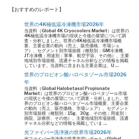
【おすすめのレポート】
世界の4K極低温冷凍機市場2026年
当資料（Global 4K Cryocoolers Market）は世界の
4K極低温冷凍機市場の現状と今後の展望について調
査・分析しました。世界の4K極低温冷凍機市場概
要、主要企業の動向（売上、販売価格、市場シェ
ア）、セグメント別市場規模（種類別：GM冷凍機、
JT冷凍機；用途別：軍事、航空宇宙、その他）、主要
地域別市場規模、流通チャネル分析などの情報を掲載
しています。当資料に含まれる主要企業は、U …
世界のプロピオン酸ハロベタゾール市場2026
年
当資料（Global Halobetasol Propionate
Market）は世界のプロピオン酸ハロベタゾール市場
の現状と今後の展望について調査・分析しました。世
界のプロピオン酸ハロベタゾール市場概要、主要企業
の動向（売上、販売価格、市場シェア）、セグメント
別市場規模（種類別：15g、30g、その他；用途別：
病院、診療所、その他）、主要地域別市場規模、流通
チャネル分析などの情報を掲載していま …
光ファイバー洗浄液の世界市場2026年
光ファイバー洗浄液の世界市場レポート（Global