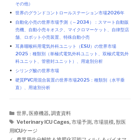
その他）
世界のグランドコントロールステーション市場2026年
自動化小売の世界市場予測（～2034）：スマート自動販
売機、自動小売キオスク、マイクロマーケット、自律型店
舗、ロボット小売装置、特殊自動小売
耳鼻咽喉科用電気外科ユニット（ESU）の世界市場
2025：種類別（単極式電気外科ユニット、双極式電気外
科ユニット、管密封ユニット）、用途別分析
シリング酸の世界市場
硬質PVC用混合装置の世界市場2025：種類別（水平垂
直）、用途別分析
カ
世界
,
医療機器
,
調査資料
テ
タ
Veterinary ICU Cages
,
市場予測
,
市場規模
,
獣医
ゴ
グ
用ICUケージ
リ
投
農業用生分解性＆堆肥化可能フィルム＆バイオマ