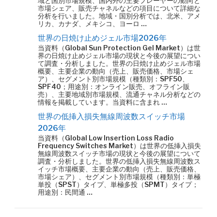
域と国別市場規模、国内外の主要プレーヤーの動向と
市場シェア、販売チャネルなどの項目について詳細な
分析を行いました。地域・国別分析では、北米、アメ
リカ、カナダ、メキシコ、ヨーロ …
世界の日焼け止めジェル市場2026年
当資料（Global Sun Protection Gel Market）は世
界の日焼け止めジェル市場の現状と今後の展望につい
て調査・分析しました。世界の日焼け止めジェル市場
概要、主要企業の動向（売上、販売価格、市場シェ
ア）、セグメント別市場規模（種類別：SPF50、
SPF40；用途別：オンライン販売、オフライン販
売）、主要地域別市場規模、流通チャネル分析などの
情報を掲載しています。当資料に含まれ …
世界の低挿入損失無線周波数スイッチ市場
2026年
当資料（Global Low Insertion Loss Radio
Frequency Switches Market）は世界の低挿入損失
無線周波数スイッチ市場の現状と今後の展望について
調査・分析しました。世界の低挿入損失無線周波数ス
イッチ市場概要、主要企業の動向（売上、販売価格、
市場シェア）、セグメント別市場規模（種類別：単極
単投（SPST）タイプ、単極多投（SPMT）タイプ；
用途別：民間通 …