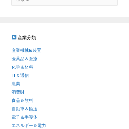
ョ
索
ン
:
産業分類
産業機械&装置
医薬品＆医療
化学＆材料
IT＆通信
農業
消費財
食品＆飲料
自動車＆輸送
電子＆半導体
エネルギー＆電力