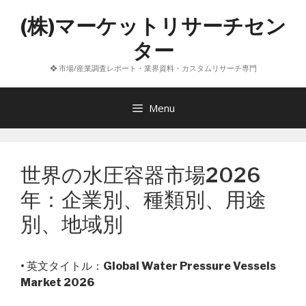
コ
(株)マーケットリサーチセン
ン
テ
ター
ン
❖ 市場/産業調査レポート・業界資料・カスタムリサーチ専門
ツ
へ
ス
Menu
キ
ッ
プ
世界の水圧容器市場2026
年：企業別、種類別、用途
別、地域別
• 英文タイトル：
Global Water Pressure Vessels
Market 2026