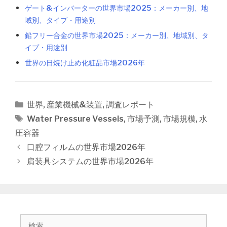
ゲート&インバーターの世界市場2025：メーカー別、地
域別、タイプ・用途別
鉛フリー合金の世界市場2025：メーカー別、地域別、タ
イプ・用途別
世界の日焼け止め化粧品市場2026年
カ
世界
,
産業機械&装置
,
調査レポート
テ
タ
Water Pressure Vessels
,
市場予測
,
市場規模
,
水
ゴ
グ
圧容器
リ
投
口腔フィルムの世界市場2026年
ー
稿
肩装具システムの世界市場2026年
ナ
ビ
ゲ
ー
シ
検