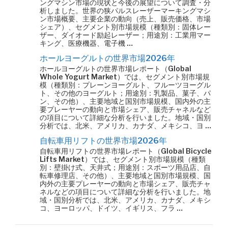
ングマシン市場の現状と今後の展望について調査・分
析しました。世界の狭パルスレーザーマーキングマシ
ン市場概要、主要企業の動向（売上、販売価格、市場
シェア）、セグメント別市場規模（種類別：固体レー
ザー、ダイオード励起レーザー；用途別：工業用マー
キング、医療機器、電子機 …
ホールヨーグルトの世界市場2026年
ホールヨーグルトの世界市場レポート（Global
Whole Yogurt Market）では、セグメント別市場規
模（種類別：プレーンヨーグルト、フルーツヨーグル
ト、その他のヨーグルト；用途別：乳製品、菓子、パ
ン、その他）、主要地域と国別市場規模、国内外の主
要プレーヤーの動向と市場シェア、販売チャネルなど
の項目について詳細な分析を行いました。地域・国別
分析では、北米、アメリカ、カナダ、メキシコ、ヨ …
自転車用リフトの世界市場2026年
自転車用リフトの世界市場レポート（Global Bicycle
Lifts Market）では、セグメント別市場規模（種類
別：壁掛け式、天井式；用途別：スポーツ用品店、自
転車修理店、その他）、主要地域と国別市場規模、国
内外の主要プレーヤーの動向と市場シェア、販売チャ
ネルなどの項目について詳細な分析を行いました。地
域・国別分析では、北米、アメリカ、カナダ、メキシ
コ、ヨーロッパ、ドイツ、イギリス、フラ …