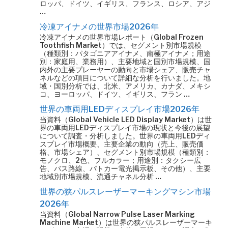
ロッパ、ドイツ、イギリス、フランス、ロシア、アジ
…
冷凍アイナメの世界市場2026年
冷凍アイナメの世界市場レポート（Global Frozen
Toothfish Market）では、セグメント別市場規模
（種類別：パタゴニアアイナメ、南極アイナメ；用途
別：家庭用、業務用）、主要地域と国別市場規模、国
内外の主要プレーヤーの動向と市場シェア、販売チャ
ネルなどの項目について詳細な分析を行いました。地
域・国別分析では、北米、アメリカ、カナダ、メキシ
コ、ヨーロッパ、ドイツ、イギリス、フラン …
世界の車両用LEDディスプレイ市場2026年
当資料（Global Vehicle LED Display Market）は世
界の車両用LEDディスプレイ市場の現状と今後の展望
について調査・分析しました。世界の車両用LEDディ
スプレイ市場概要、主要企業の動向（売上、販売価
格、市場シェア）、セグメント別市場規模（種類別：
モノクロ、2色、フルカラー；用途別：タクシー広
告、バス路線、パトカー電光掲示板、その他）、主要
地域別市場規模、流通チャネル分析 …
世界の狭パルスレーザーマーキングマシン市場
2026年
当資料（Global Narrow Pulse Laser Marking
Machine Market）は世界の狭パルスレーザーマーキ