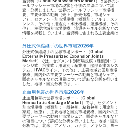
当資料（Global Seal Washers Market）は世界のシ
ールワッシャー市場の現状と今後の展望について調
査・分析しました。世界のシールワッシャー市場概
要、主要企業の動向（売上、販売価格、市場シェ
ア）、セグメント別市場規模（種類別：アルミ、ステ
ンレス、その他；用途別：水圧機器、運搬機械、その
他）、主要地域別市場規模、流通チャネル分析などの
情報を掲載しています。当資料に含まれる主要企業は
…
外圧式伸縮継手の世界市場2026年
外圧式伸縮継手の世界市場レポート（Global
Externally Pressurized Expansion Joints
Market）では、セグメント別市場規模（種類別：フ
ランジ式、溶接式；用途別：産業用、船舶＆排気シス
テム、HVACライン、その他）、主要地域と国別市場
規模、国内外の主要プレーヤーの動向と市場シェア、
販売チャネルなどの項目について詳細な分析を行いま
した。地域・国別分析では、 …
止血用包帯の世界市場2026年
止血用包帯の世界市場レポート（Global
Hemostatic Bandage Market）では、セグメント
別市場規模（種類別：一般包帯、粘着包帯；用途別：
家庭、医療）、主要地域と国別市場規模、国内外の主
要プレーヤーの動向と市場シェア、販売チャネルなど
の項目について詳細な分析を行いました。地域・国別
分析では、北米、アメリカ、カナダ、メキシコ、ヨー