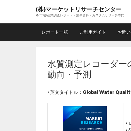
コ
(株)マーケットリサーチセンター
ン
❖ 市場/産業調査レポート・業界資料・カスタムリサーチ専門
テ
ン
ツ
レポート一覧
ご利用ガイド
お問い
へ
ス
キ
ッ
水質測定レコーダーの
プ
動向・予測
• 英文タイトル：
Global Water Quali
•
•