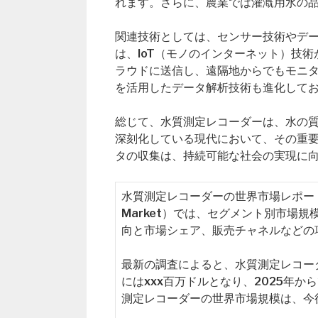
れます。さらに、農業では灌漑用水の
関連技術としては、センサー技術やデ
は、IoT（モノのインターネット）技
ラウドに送信し、遠隔地からでもモニタ
を活用したデータ解析技術も進化して
総じて、水質測定レコーダーは、水の
深刻化している現代において、その重
タの収集は、持続可能な社会の実現に
水質測定レコーダーの世界市場レポート（Global
Market）では、セグメント別市場
向と市場シェア、販売チャネルなどの
最新の調査によると、水質測定レコーダ
にはxxx百万ドルとなり、2025年か
測定レコーダーの世界市場規模は、今