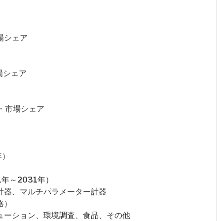
市場シェア
場シェア
価格・市場シェア
年）
年～2031年）
ー計器、マルチパラメーター計器
格）
リューション、環境調査、食品、その他