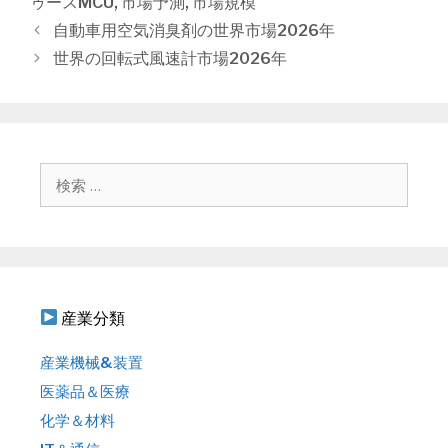
ゥースMCU
,
市場予測
,
市場規模
リ
投
自動車用空気消臭剤の世界市場2026年
ー
稿
世界の回転式風速計市場2026年
ナ
ビ
ゲ
ー
シ
検
ョ
索
ン
:
産業分類
産業機械&装置
医薬品＆医療
化学＆材料