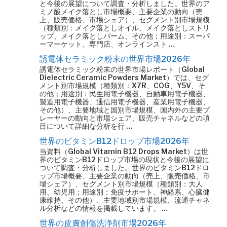
と今後の展望について調査・分析しました。世界のア
ミノ酸メイク落とし市場概要、主要企業の動向（売
上、販売価格、市場シェア）、セグメント別市場規模
（種類別：メイク落としオイル、メイク落としストリ
ップ、メイク落としバーム、その他；用途別：スーパ
ーマーケット、専門店、オンラインスト …
誘電体セラミック粉末の世界市場2026年
誘電体セラミック粉末の世界市場レポート（Global
Dielectric Ceramic Powders Market）では、セグ
メント別市場規模（種類別：X7R、COG、Y5V、そ
の他；用途別：民生用電子機器、自動車用電子機器、
製造用電子機器、通信用電子機器、産業用電子機器、
その他）、主要地域と国別市場規模、国内外の主要プ
レーヤーの動向と市場シェア、販売チャネルなどの項
目について詳細な分析を行 …
世界のビタミンB12ドロップ市場2026年
当資料（Global Vitamin B12 Drops Market）は世
界のビタミンB12ドロップ市場の現状と今後の展望に
ついて調査・分析しました。世界のビタミンB12ドロ
ップ市場概要、主要企業の動向（売上、販売価格、市
場シェア）、セグメント別市場規模（種類別：大人
用、幼児用；用途別：免疫サポート、神経系、心臓健
康維持、その他）、主要地域別市場規模、流通チャネ
ル分析などの情報を掲載しています。 …
世界の皮膚創傷洗浄剤市場2026年