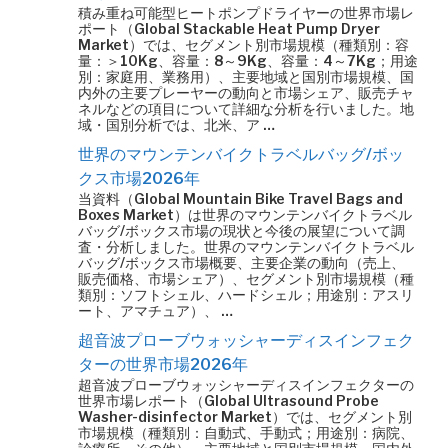
積み重ね可能型ヒートポンプドライヤーの世界市場レ
ポート（Global Stackable Heat Pump Dryer
Market）では、セグメント別市場規模（種類別：容
量：＞10Kg、容量：8～9Kg、容量：4～7Kg；用途
別：家庭用、業務用）、主要地域と国別市場規模、国
内外の主要プレーヤーの動向と市場シェア、販売チャ
ネルなどの項目について詳細な分析を行いました。地
域・国別分析では、北米、ア …
世界のマウンテンバイクトラベルバッグ/ボッ
クス市場2026年
当資料（Global Mountain Bike Travel Bags and
Boxes Market）は世界のマウンテンバイクトラベル
バッグ/ボックス市場の現状と今後の展望について調
査・分析しました。世界のマウンテンバイクトラベル
バッグ/ボックス市場概要、主要企業の動向（売上、
販売価格、市場シェア）、セグメント別市場規模（種
類別：ソフトシェル、ハードシェル；用途別：アスリ
ート、アマチュア）、 …
超音波プローブウォッシャーディスインフェク
ターの世界市場2026年
超音波プローブウォッシャーディスインフェクターの
世界市場レポート（Global Ultrasound Probe
Washer-disinfector Market）では、セグメント別
市場規模（種類別：自動式、手動式；用途別：病院、