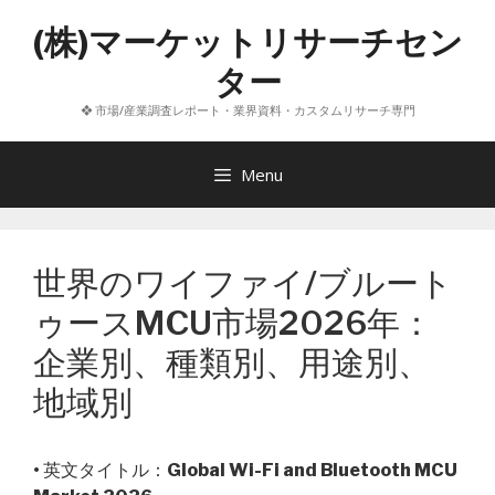
コ
(株)マーケットリサーチセン
ン
テ
ター
ン
❖ 市場/産業調査レポート・業界資料・カスタムリサーチ専門
ツ
へ
ス
Menu
キ
ッ
プ
世界のワイファイ/ブルート
ゥースMCU市場2026年：
企業別、種類別、用途別、
地域別
• 英文タイトル：
Global Wi-Fi and Bluetooth MCU