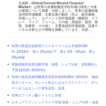
当資料（Global Dermal Wound Cleanser
Market）は世界の皮膚創傷洗浄剤市場の現状と今後
の展望について調査・分析しました。世界の皮膚創傷
洗浄剤市場概要、主要企業の動向（売上、販売価格、
市場シェア）、セグメント別市場規模（種類別：スプ
レー、ワイプ、フォーム、その他；用途別：薬局、病
院、診療所、その他）、主要地域別市場規模、流通チ
ャネル分析などの情報を掲載しています。当資 …
世界の医薬品包装用ブリスターフィルム市場2026
年-2032年：厚さ 20μm以下、厚さ 20～30μm、厚さ
30μm超
骨髄増殖性疾患治療市場：規模・シェア分析、成長動向と
予測 (2025-2030年)
世界の低温洗濯用酵素安定剤市場2026年-2032年：糖由
来ポリオール、キレート剤またはセクエストラント、ポリ
マーまたはタンパク質安定剤、塩系
世界のフィチン酸ナトリウム市場
セキュアフラッシュドライブ市場 規模・シェア分析 – 成長