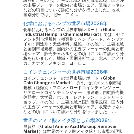
診療所、その他）、主要地域と国別市場規模、国内外
の主要プレーヤーの動向と市場シェア、販売チャネル
などの項目について詳細な分析を行いました。地域・
国別分析では、北米、アメ …
化学におけるヘンプの世界市場2026年
化学におけるヘンプの世界市場レポート（Global
Industrial Hemp in Chemical Market）では、セグ
メント別市場規模（種類別：ヘンプシード、ヘンプオ
イル；用途別：天然塗料、繊維、その他）、主要地域
と国別市場規模、国内外の主要プレーヤーの動向と市
場シェア、販売チャネルなどの項目について詳細な分
析を行いました。地域・国別分析では、北米、アメリ
カ、カナダ、メキシコ、ヨーロ …
コインチェンジャーの世界市場2026年
コインチェンジャーの世界市場レポート（Global
Coin Changers Market）では、セグメント別市場
規模（種類別：フロントロードコインチェンジャー、
リアロードコインチェンジャー；用途別：自動販売機
休憩室、大学寮、ホテル、レストラン、ランドリーシ
ョップ、その他）、主要地域と国別市場規模、国内外
の主要プレーヤーの動向と市場シェア、販売チャネル
などの項目について詳細な分析を行いました。 …
世界のアミノ酸メイク落とし市場2026年
当資料（Global Amino Acid Makeup Remover
Market）は世界のアミノ酸メイク落とし市場の現状