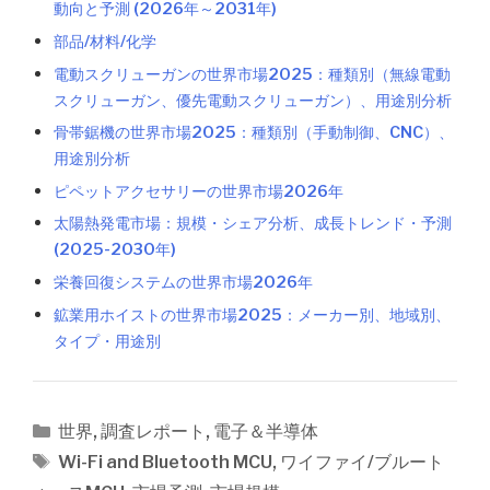
動向と予測 (2026年～2031年)
部品/材料/化学
電動スクリューガンの世界市場2025：種類別（無線電動
スクリューガン、優先電動スクリューガン）、用途別分析
骨帯鋸機の世界市場2025：種類別（手動制御、CNC）、
用途別分析
ピペットアクセサリーの世界市場2026年
太陽熱発電市場：規模・シェア分析、成長トレンド・予測
(2025-2030年)
栄養回復システムの世界市場2026年
鉱業用ホイストの世界市場2025：メーカー別、地域別、
タイプ・用途別
カ
世界
,
調査レポート
,
電子＆半導体
テ
タ
Wi-Fi and Bluetooth MCU
,
ワイファイ/ブルート
ゴ
グ