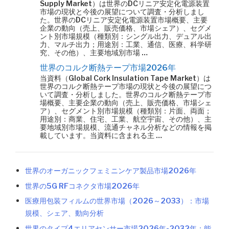
Supply Market）は世界のDCリニア安定化電源装置
市場の現状と今後の展望について調査・分析しまし
た。世界のDCリニア安定化電源装置市場概要、主要
企業の動向（売上、販売価格、市場シェア）、セグメ
ント別市場規模（種類別：シングル出力、デュアル出
力、マルチ出力；用途別：工業、通信、医療、科学研
究、その他）、主要地域別市場 …
世界のコルク断熱テープ市場2026年
当資料（Global Cork Insulation Tape Market）は
世界のコルク断熱テープ市場の現状と今後の展望につ
いて調査・分析しました。世界のコルク断熱テープ市
場概要、主要企業の動向（売上、販売価格、市場シェ
ア）、セグメント別市場規模（種類別：片面、両面；
用途別：商業、住宅、工業、航空宇宙、その他）、主
要地域別市場規模、流通チャネル分析などの情報を掲
載しています。当資料に含まれる主 …
世界のオーガニックフェミニンケア製品市場2026年
世界の5G RFコネクタ市場2026年
医療用包装フィルムの世界市場（2026～2033）：市場
規模、シェア、動向分析
世界のタイプ4エリアセンサー市場2026年-2032年：能