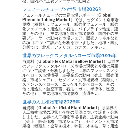
模、国内外の主要プレーヤーの動向と …
フェノールチューブの世界市場2026年
フェノールチューブの世界市場レポート（Global
Phenolic Tubing Market）では、セグメント別市場
規模（種類別：フェノール、紙強化フェノール、紙強
化フェノール；用途別：石油、パイプライン輸送、建
築、その他）、主要地域と国別市場規模、国内外の主
要プレーヤーの動向と市場シェア、販売チャネルなど
の項目について詳細な分析を行いました。地域・国別
分析では、北米、アメリカ、カナダ、メキシ …
世界のフレックスメタルベローズ市場2026年
当資料（Global Flex Metal Bellow Market）は世界
のフレックスメタルベローズ市場の現状と今後の展望
について調査・分析しました。世界のフレックスメタ
ルベローズ市場概要、主要企業の動向（売上、販売価
格、市場シェア）、セグメント別市場規模（種類別：
ステンレスベローズ、ニッケル合金ベローズ、その
他；用途別：航空宇宙、石油・ガス、半導体、医療、
その他）、主要地域別市場規模、流通チ …
世界の人工植物市場2026年
当資料（Global Artificial Plant Market）は世界の
人工植物市場の現状と今後の展望について調査・分析
しました。世界の人工植物市場概要、主要企業の動向
（売上、販売価格、市場シェア）、セグメント別市場
規模（種類別：全草＆樹木、幹花、木＆枝、草；用途