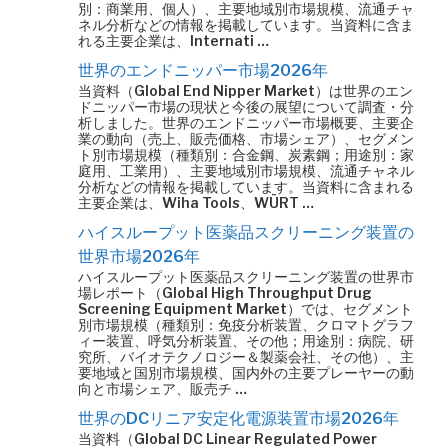
別：商業用、個人）、主要地域別市場規模、流通チャ
ネル分析などの情報を掲載しています。当資料に含ま
れる主要企業は、Internati …
世界のエンドニッパー市場2026年
当資料（Global End Nipper Market）は世界のエン
ドニッパー市場の現状と今後の展望について調査・分
析しました。世界のエンドニッパー市場概要、主要企
業の動向（売上、販売価格、市場シェア）、セグメン
ト別市場規模（種類別：合金鋼、炭素鋼；用途別：家
庭用、工業用）、主要地域別市場規模、流通チャネル
分析などの情報を掲載しています。当資料に含まれる
主要企業は、Wiha Tools、WÜRT …
ハイスループット医薬品スクリーニング装置の
世界市場2026年
ハイスループット医薬品スクリーニング装置の世界市
場レポート（Global High Throughput Drug
Screening Equipment Market）では、セグメント
別市場規模（種類別：免疫分析装置、クロマトグラフ
ィー装置、呼気分析装置、その他；用途別：病院、研
究所、バイオテクノロジー＆製薬会社、その他）、主
要地域と国別市場規模、国内外の主要プレーヤーの動
向と市場シェア、販売チ …
世界のDCリニア安定化電源装置市場2026年
当資料（Global DC Linear Regulated Power