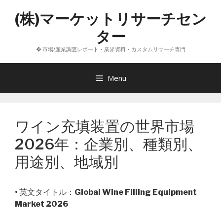
コ
(株)マーケットリサーチセン
ン
テ
ター
ン
❖ 市場/産業調査レポート・業界資料・カスタムリサーチ専門
ツ
へ
ス
Menu
キ
ッ
プ
ワイン充填装置の世界市場
2026年：企業別、種類別、
用途別、地域別
• 英文タイトル：
Global Wine Filling Equipment
Market 2026