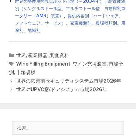
世界の酪農用搾乳ロボット市場（～2034年）：装置種類
別（シングルストール型、マルチストール型、自動搾乳ロ
ータリー（AMR）装置）、提供内容別（ハードウェア、
ソフトウェア、サービス）、家畜種類別、農場種類別、用
途別、地域別
カ
世界
,
産業機器
,
調査資料
テ
タ
Wine Filling Equipment
,
ワイン充填装置
,
市場予
ゴ
グ
測
,
市場規模
リ
投
世界の搭乗前セキュリティシステム市場2026年
ー
稿
世界のUPVC窓/ドアシステム市場2026年
ナ
ビ
ゲ
ー
シ
検
ョ
索