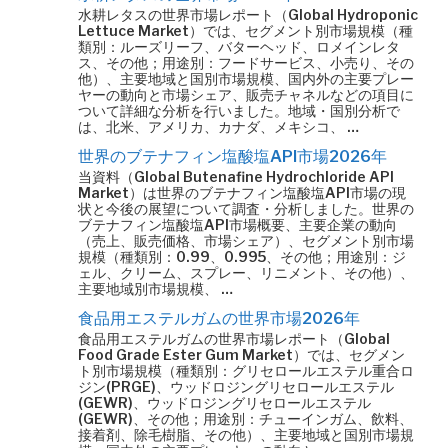
水耕レタスの世界市場レポート（Global Hydroponic
Lettuce Market）では、セグメント別市場規模（種
類別：ルーズリーフ、バターヘッド、ロメインレタ
ス、その他；用途別：フードサービス、小売り、その
他）、主要地域と国別市場規模、国内外の主要プレー
ヤーの動向と市場シェア、販売チャネルなどの項目に
ついて詳細な分析を行いました。地域・国別分析で
は、北米、アメリカ、カナダ、メキシコ、 …
世界のブテナフィン塩酸塩API市場2026年
当資料（Global Butenafine Hydrochloride API
Market）は世界のブテナフィン塩酸塩API市場の現
状と今後の展望について調査・分析しました。世界の
ブテナフィン塩酸塩API市場概要、主要企業の動向
（売上、販売価格、市場シェア）、セグメント別市場
規模（種類別：0.99、0.995、その他；用途別：ジ
ェル、クリーム、スプレー、リニメント、その他）、
主要地域別市場規模、 …
食品用エステルガムの世界市場2026年
食品用エステルガムの世界市場レポート（Global
Food Grade Ester Gum Market）では、セグメン
ト別市場規模（種類別：グリセロールエステル重合ロ
ジン(PRGE)、ウッドロジングリセロールエステル
(GEWR)、ウッドロジングリセロールエステル
(GEWR)、その他；用途別：チューインガム、飲料、
接着剤、除毛樹脂、その他）、主要地域と国別市場規